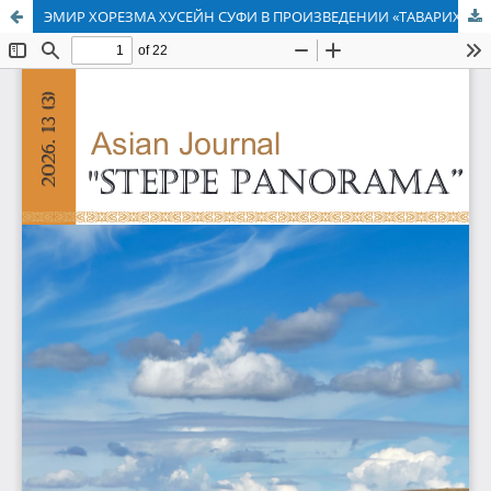
ЭМИР ХОРЕЗМА ХУСЕЙН СУФИ В ПРОИЗВЕДЕНИИ «ТАВАРИХИ ГУЗИДЕ-И НУСРАТ НАМЕ»