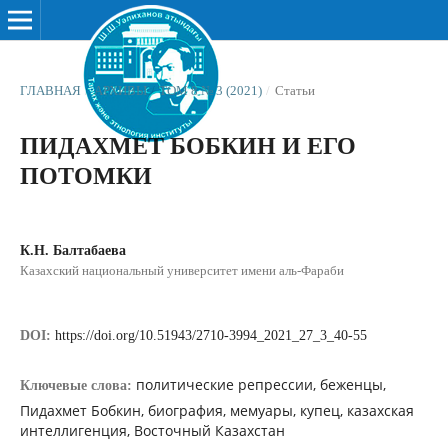
ГЛАВНАЯ
/
АРХИВЫ
/
ТОМ 8 № 3 (2021)
/
Статьи
ПИДАХМЕТ БОБКИН И ЕГО
ПОТОМКИ
К.Н. Балтабаева
Казахский национальный университет имени аль-Фараби
DOI:
https://doi.org/10.51943/2710-3994_2021_27_3_40-55
политические репрессии, беженцы,
Ключевые слова:
Пидахмет Бобкин, биография, мемуары, купец, казахская
интеллигенция, Восточный Казахстан