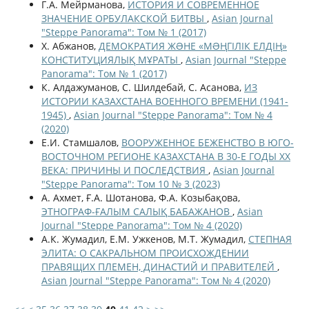
Г.А. Мейрманова,
ИСТОРИЯ И СОВРЕМЕННОЕ
ЗНАЧЕНИЕ ОРБУЛАКСКОЙ БИТВЫ
,
Asian Journal
"Steppe Panorama": Том № 1 (2017)
Х. Абжанов,
ДЕМОКРАТИЯ ЖƏНЕ «МƏҢГІЛІК ЕЛДІҢ»
КОНСТИТУЦИЯЛЫҚ МҰРАТЫ
,
Asian Journal "Steppe
Panorama": Том № 1 (2017)
К. Алдажуманов, С. Шилдебай, С. Асанова,
ИЗ
ИСТОРИИ КАЗАХСТАНА ВОЕННОГО ВРЕМЕНИ (1941-
1945)
,
Asian Journal "Steppe Panorama": Том № 4
(2020)
Е.И. Стамшалов,
ВООРУЖЕННОЕ БЕЖЕНСТВО В ЮГО-
ВОСТОЧНОМ РЕГИОНЕ КАЗАХСТАНА В 30-Е ГОДЫ XX
ВЕКА: ПРИЧИНЫ И ПОСЛЕДСТВИЯ
,
Asian Journal
"Steppe Panorama": Том 10 № 3 (2023)
А. Ахмет, Ғ.А. Шотанова, Ф.А. Козыбақова,
ЭТНОГРАФ-ҒАЛЫМ САЛЫҚ БАБАЖАНОВ
,
Asian
Journal "Steppe Panorama": Том № 4 (2020)
А.К. Жумадил, Е.М. Ужкенов, М.Т. Жумадил,
СТЕПНАЯ
ЭЛИТА: О САКРАЛЬНОМ ПРОИСХОЖДЕНИИ
ПРАВЯЩИХ ПЛЕМЕН, ДИНАСТИЙ И ПРАВИТЕЛЕЙ
,
Asian Journal "Steppe Panorama": Том № 4 (2020)