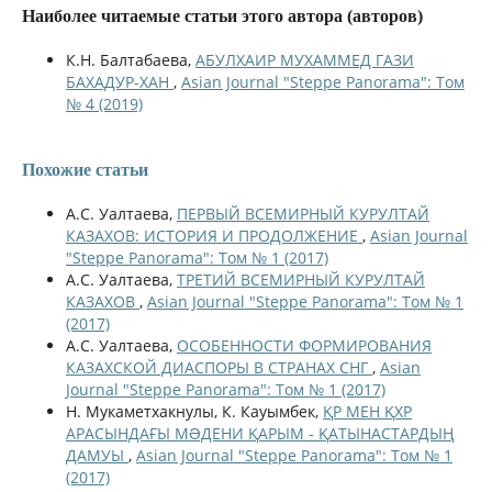
Наиболее читаемые статьи этого автора (авторов)
К.Н. Балтабаева,
АБУЛХАИР МУХАММЕД ГАЗИ
БАХАДУР-ХАН
,
Asian Journal "Steppe Panorama": Том
№ 4 (2019)
Похожие статьи
А.С. Уалтаева,
ПЕРВЫЙ ВСЕМИРНЫЙ КУРУЛТАЙ
КАЗАХОВ: ИСТОРИЯ И ПРОДОЛЖЕНИЕ
,
Asian Journal
"Steppe Panorama": Том № 1 (2017)
А.С. Уалтаева,
ТРЕТИЙ ВСЕМИРНЫЙ КУРУЛТАЙ
КАЗАХОВ
,
Asian Journal "Steppe Panorama": Том № 1
(2017)
А.С. Уалтаева,
ОСОБЕННОСТИ ФОРМИРОВАНИЯ
КАЗАХСКОЙ ДИАСПОРЫ В СТРАНАХ СНГ
,
Asian
Journal "Steppe Panorama": Том № 1 (2017)
Н. Мукаметхакнулы, К. Кауымбек,
ҚР МЕН ҚХР
АРАСЫНДАҒЫ МƏДЕНИ ҚАРЫМ - ҚАТЫНАСТАРДЫҢ
ДАМУЫ
,
Asian Journal "Steppe Panorama": Том № 1
(2017)