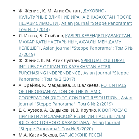
Ж. Женис , К. М. Атик Султан ,
ДУХОВНО-
КУЛЬТУРНЫЕ ВЛИЯНИЕ ИРАНА В КАЗАХСТАН ПОСЛЕ
НЕЗАВИСИМОСТИ
,
Asian Journal "Steppe Panorama":
Том № 1 (2014)
Л. Исова, Б. Стыбаев,
ҚАЗІРГІ КЕЗЕҢДЕГІ ҚАЗАҚСТАН-
МАЖАР ҚАТЫНАСТАРЫНЫҢ АХУАЛЫ МЕН ДАМУ
КЕЛЕШЕГІ
,
Asian Journal "Steppe Panorama": Том 6 №
2 (2019)
Ж. Женис, К. М. Атик Султан,
SPIRITUAL-CULTURAL
INFLUENCE OF IRAN TO KAZAKHSTAN AFTER
PURCHASING INDEPENDENCE
,
Asian Journal "Steppe
Panorama": Том № 2 (2017)
А. Эрейли, К. Мақашева, З. Шалкеева,
POTENTIALS
OF THE ORGANIZATION OF THE ISLAMIC
COOPERATION (OIC) TO CONFLICT RESOLUTION
,
Asian
Journal "Steppe Panorama": Том 6 № 2 (2019)
Е.К. Ауэзов, А. Сыдыков, И.В. Крупко,
К ВОПРОСУ О
ПРИНЯТИИ ИСЛАМСКОЙ РЕЛИГИИ НАСЕЛЕНИЕМ
ЮГО-ВОСТОЧНОГО КАЗАХСТАНА
,
Asian Journal
"Steppe Panorama": Том № 3 (2020)
М.А. Касимбекова,
БАТЫС ЖӘНЕ РЕСЕЙ