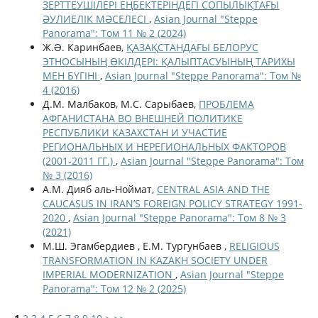
ЗЕРТТЕУШІЛЕРІ ЕҢБЕКТЕРІНДЕГІ СОПЫЛЫҚТАҒЫ
ӘУЛИЕЛІК МӘСЕЛЕСІ
,
Asian Journal "Steppe
Panorama": Том 11 № 2 (2024)
Ж.Ə. Каринбаев,
ҚАЗАҚСТАНДАҒЫ БЕЛОРУС
ЭТНОСЫНЫҢ ӨКІЛДЕРІ: ҚАЛЫПТАСУЫНЫҢ ТАРИХЫ
МЕН БҮГІНІ
,
Asian Journal "Steppe Panorama": Том №
4 (2016)
Д.М. Малбаков, М.С. Сарыбаев,
ПРОБЛЕМА
АФГАНИСТАНА ВО ВНЕШНЕЙ ПОЛИТИКЕ
РЕСПУБЛИКИ КАЗАХСТАН И УЧАСТИЕ
РЕГИОНАЛЬНЫХ И НЕРЕГИОНАЛЬНЫХ ФАКТОРОВ
(2001-2011 ГГ.)
,
Asian Journal "Steppe Panorama": Том
№ 3 (2016)
А.М. Дияб аль-Ноймат,
CENTRAL ASIA AND THE
CAUCASUS IN IRAN’S FOREIGN POLICY STRATEGY 1991-
2020
,
Asian Journal "Steppe Panorama": Том 8 № 3
(2021)
М.Ш. Эгамбердиев , Е.М. Тургунбаев ,
RELIGIOUS
TRANSFORMATION IN KAZAKH SOCIETY UNDER
IMPERIAL MODERNIZATION
,
Asian Journal "Steppe
Panorama": Том 12 № 2 (2025)