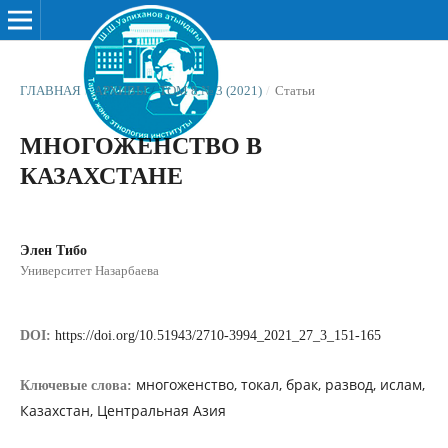
ГЛАВНАЯ
/
АРХИВЫ
/
ТОМ 8 № 3 (2021)
/
Статьи
МНОГОЖЕНСТВО В
КАЗАХСТАНЕ
Элен Тибо
Университет Назарбаева
DOI:
https://doi.org/10.51943/2710-3994_2021_27_3_151-165
многоженство, токал, брак, развод, ислам,
Ключевые слова:
Казахстан, Центральная Азия