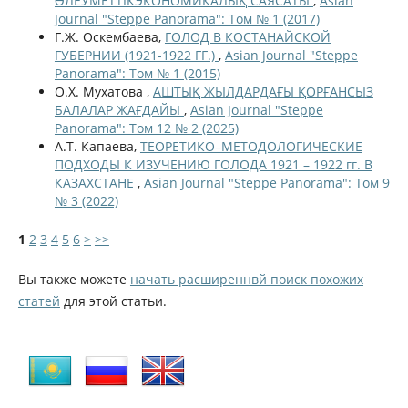
ƏЛЕУМЕТТІКЭКОНОМИКАЛЫҚ САЯСАТЫ
,
Asian
Journal "Steppe Panorama": Том № 1 (2017)
Г.Ж. Оскембаева,
ГОЛОД В КОСТАНАЙСКОЙ
ГУБЕРНИИ (1921-1922 ГГ.)
,
Asian Journal "Steppe
Panorama": Том № 1 (2015)
О.Х. Мухатова ,
АШТЫҚ ЖЫЛДАРДАҒЫ ҚОРҒАНСЫЗ
БАЛАЛАР ЖАҒДАЙЫ
,
Asian Journal "Steppe
Panorama": Том 12 № 2 (2025)
А.Т. Капаева,
ТЕОРЕТИКО–МЕТОДОЛОГИЧЕСКИЕ
ПОДХОДЫ К ИЗУЧЕНИЮ ГОЛОДА 1921 – 1922 гг. В
КАЗАХСТАНЕ
,
Asian Journal "Steppe Panorama": Том 9
№ 3 (2022)
1
2
3
4
5
6
>
>>
Вы также можете
начать расширеннвй поиск похожих
статей
для этой статьи.