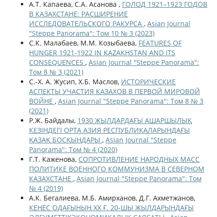
А.Т. Капаева, С.А. Асанова ,
ГОЛОД 1921–1923 ГОДОВ
В КАЗАХСТАНЕ: РАСШИРЕНИЕ
ИССЛЕДОВАТЕЛЬСКОГО РАКУРСА
,
Asian Journal
"Steppe Panorama": Том 10 № 3 (2023)
С.К. Малабаев, М.М. Козыбаева,
FEATURES OF
HUNGER 1921-1922 IN KAZAKHSTAN AND ITS
CONSEQUENCES
,
Asian Journal "Steppe Panorama":
Том 8 № 3 (2021)
С.-Х. А. Жусип, Х.Б. Маслов,
ИСТОРИЧЕСКИЕ
АСПЕКТЫ УЧАСТИЯ КАЗАХОВ В ПЕРВОЙ МИРОВОЙ
ВОЙНЕ
,
Asian Journal "Steppe Panorama": Том 8 № 3
(2021)
Р.Ж. Байдалы,
1930 ЖЫЛДАРДАҒЫ АШАРШЫЛЫҚ
КЕЗІНДЕГІ ОРТА АЗИЯ РЕСПУБЛИКАЛАРЫНДАҒЫ
ҚАЗАҚ БОСҚЫНДАРЫ
,
Asian Journal "Steppe
Panorama": Том № 4 (2020)
Г.Т. Каженова,
СОПРОТИВЛЕНИЕ НАРОДНЫХ МАСС
ПОЛИТИКЕ ВОЕННОГО КОММУНИЗМА В СЕВЕРНОМ
КАЗАХСТАНЕ
,
Asian Journal "Steppe Panorama": Том
№ 4 (2019)
А.К. Бегалиева, М.Б. Амирханов, Д.Г. Ахметжанов,
КЕҢЕС ОДАҒЫНЫҢ ХХ Ғ. 20-ШЫ ЖЫЛДАРЫНДАҒЫ