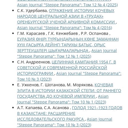
Asian Journal "Steppe Panorama": Том 12 № 4 (2025)
С.К. Удербаева,
ОТРАЖЕНИЕ ИСТОРИИ КОЧЕВЫХ
НАРОДОВ ЦЕНТРАЛЬНОЙ АЗИИ В «ТРУДАХ»
ОРЕНБУРГСКОЙ УЧЕНОЙ АРХИВНОЙ КОМИССИИ
,
Asian Journal "Steppe Panorama": Том № 4 (2016)
Г.М. Карасаев , Г.К. Кенжебаев , Р.Р. Оспанова ,
ЕУРАЗИЯ ӨҢІРІ ТҮРҒЫНДАРЫНЫҢ КӨНЕ ЗАМАННАН
ХҮІІІ ҒАСЫРҒА ДЕЙІНГІ ТАРИХЫ БАТЫС, ОРЫС
ЗЕРТТЕУШІЛЕРІ ШЫҒАРМАЛАРЫНДА
,
Asian Journal
"Steppe Panorama": Том 12 № 1 (2025)
С.Н. Андреенков,
ЦЕЛИННАЯ КАМПАНИЯ 1954 Г. В
СОВЕТСКОЙ И СОВРЕМЕННОЙ РОССИЙСКОЙ
ИСТОРИОГРАФИИ
,
Asian Journal "Steppe Panorama":
Том 10 № 3 (2023)
Е. Ужкенов, Г. Шотанова, М. Морякова,
КОЧЕВАЯ
ЭЛИТА В ИСТОРИИ КАЗАХСКОЙ СТЕПИ: ОТ РАННЕГО
ГОСУДАРСТВА ДО КОЧЕВОЙ ИМПЕРИИ
,
Asian
Journal "Steppe Panorama": Том 10 № 1 (2023)
А.Т. Капаева, С.А. Асанова ,
ГОЛОД 1921–1923 ГОДОВ
В КАЗАХСТАНЕ: РАСШИРЕНИЕ
ИССЛЕДОВАТЕЛЬСКОГО РАКУРСА
,
Asian Journal
"Steppe Panorama": Том 10 № 3 (2023)