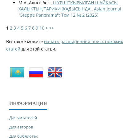
М.А. Алпысбес ,
ШҮРШІТҚЫРЫЛҒАН ШАЙҚАСЫ
ХАЛЫҚТЫҢ ТАРИХИ ЖАДЫСЫНДА
,
Asian Journal
"Steppe Panorama": Том 12 № 2 (2025)
1
2
3
4
5
6
7
8
9
10
>
>>
Вы также можете
начать расширеннвй поиск похожих
статей
для этой статьи.
ИНФОРМАЦИЯ
Для читателей
Для авторов
Для библиотек