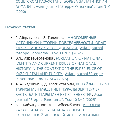
СОВЕТСКОМ КАЗАХСТАНЕ: БОРЬБА ЗА ЛАТИНСКИЙ
АЛФАВИТ
,
Asian Journal "Steppe Panorama": Том № 4
(2020)
Похожие статьи
Г. Абдыкулова , З. Толенова ,
МНОГОМЕРНЫЕ
ИСТОЧНИКИ ИСТОРИИ ПОВСЕДНЕВНОСТИ: ОПЫТ
КАЗАХСТАНСКИХ ИССЛЕДОВАНИЙ
,
Asian Journal
"Steppe Panorama": Том 11 № 1 (2024)
Э.Ж. Азретбергенова ,
FORMATION OF NATIONAL
IDENTITY AND CURRENT ISSUES OF NATIONAL
HISTORY IN THE CONTEXT OF THE EXPERIENCE OF
KAZAKHSTAN AND TURKEY
,
Asian Journal "Steppe
Panorama": Том 12 № 4 (2025)
А. Абиденкызы, Д. Масимханулы,
ҚЫТАЙДАҒЫ ТҮРКІ
ТАРИХЫ МЕН МӘДЕНИЕТІ ТУРАЛЫ ЗЕРТТЕУЛЕР:
БАСТЫ БАҒЫТТАРЫ МЕН НЕГІЗГІ ЕҢБЕКТЕР
,
Asian
Journal "Steppe Panorama": Том 10 № 2 (2023)
З.Е. Кабульдинов , А.Р. Бейсембаева ,
ИСТОРИЯ
КАЗАХСТАНА XVIII – НАЧАЛА ХХ ВЕКА В
СОВРЕМЕННОЙ ЯПОНСКОЙ ИСТОРИОГРАФИИ
,