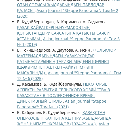
ОТАН СОҒЫСЫ ЖЫЛДАРЫНДАҒЫ ПАВЛОДАР
ҚАЛАСЫ
,
Asian Journal "Steppe Panorama": Том № 2
(2020)
Б. Құдайбергенұлы, А. Каримова, А. Садыкова ,
ҚАЗАҚ ҚАЙРАТКЕРІ Н.НҰРМАҚОВТЫҢ
ҚОНЫСТАНДЫРУ САЯСАТЫНА ҚАТЫСТЫ САЯСИ
ҰСТАНЫМЫ
,
Asian Journal "Steppe Panorama": Том 6
№ 1 (2019)
Б. Токишкадиров, А. Даутова, А. Исин ,
ФОЛЬКЛОР
МАТЕРИАЛДАРЫНДАҒЫ ҚАЗАҚ-ЖОҢҒАР
ҚАТЫНАСТАРЫНЫҢ ТАРИХИ-МӘДЕНИ КӨРІНІСІ
(ШӘКӘРІМНЕН ЖЕТКЕН «АЙКҮНІМ» ӘНІ
МЫСАЛЫНДА)
,
Asian Journal "Steppe Panorama": Том
12 № 6 (2025)
Д. Касымова, Б. Құдайбергенұлы,
НЕКОТОРЫЕ
АСПЕКТЫ РАЗВИТИЯ СЕЛЬСКОГО ХОЗЯЙСТВА В
КАЗАХСТАНЕ В ПОСЛЕВОЕННОЕ ВРЕМЯ:
ДИРЕКТИВНЫЙ СТИЛЬ
,
Asian Journal "Steppe
Panorama": Том № 1 (2021)
Б. Кабдушев, Б. Құдайбергенұлы,
ҚАЗАҚСТАН
ӨНЕРКƏСІБІН ҚАЛПЫНА КЕЛТІРУ ЖЫЛДАРЫНДА
ЖƏНЕ НЫҒМЕТ НҰРМАҚОВ (1924-29 жж.)
,
Asian