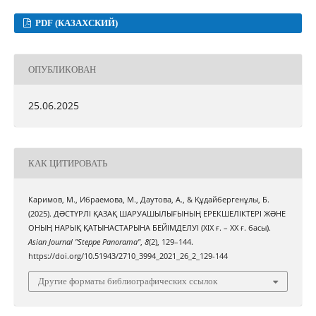
PDF (КАЗАХСКИЙ)
ОПУБЛИКОВАН
25.06.2025
КАК ЦИТИРОВАТЬ
Каримов, М., Ибраемова, М., Даутова, А., & Құдайбергенұлы, Б.
(2025). ДƏСТҮРЛІ ҚАЗАҚ ШАРУАШЫЛЫҒЫНЫҢ ЕРЕКШЕЛІКТЕРІ ЖƏНЕ
ОНЫҢ НАРЫҚ ҚАТЫНАСТАРЫНА БЕЙІМДЕЛУІ (ХІХ ғ. – ХХ ғ. басы).
Asian Journal "Steppe Panorama"
,
8
(2), 129–144.
https://doi.org/10.51943/2710_3994_2021_26_2_129-144
Другие форматы библиографических ссылок