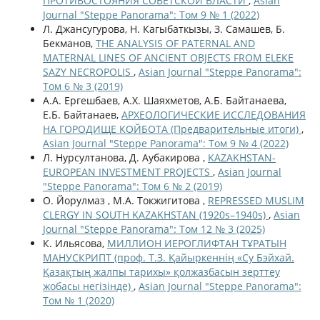
ПРОТИВОСТОЯНИЯ СОВЕТСКОЙ ВЛАСТИ
,
Asian
Journal "Steppe Panorama": Том 9 № 1 (2022)
Л. Джансугурова, Н. Кагыбаткызы, З. Самашев, Б.
Бекманов,
THE ANALYSIS OF PATERNAL AND
MATERNAL LINES OF ANCIENT OBJECTS FROM ELEKE
SAZY NECROPOLIS
,
Asian Journal "Steppe Panorama":
Том 6 № 3 (2019)
А.А. Ергешбаев, А.Х. Шаяхметов, А.Б. Байтанаева,
Е.Б. Байтанаев,
АРХЕОЛОГИЧЕСКИЕ ИССЛЕДОВАНИЯ
НА ГОРОДИЩЕ КОЙБОТА (Предварительные итоги)
,
Asian Journal "Steppe Panorama": Том 9 № 4 (2022)
Л. Нурсултанова, Д. Аубакирова ,
KAZAKHSTAN-
EUROPEAN INVESTMENT PROJECTS
,
Asian Journal
"Steppe Panorama": Том 6 № 2 (2019)
О. Йорулмаз , М.А. Токжигитова ,
REPRESSED MUSLIM
CLERGY IN SOUTH KAZAKHSTAN (1920s–1940s)
,
Asian
Journal "Steppe Panorama": Том 12 № 3 (2025)
К. Ильясова,
МИЛЛИОН ИЕРОГЛИФТАН ТҰРАТЫН
МАНУСКРИПТ (проф. Т.З. Қайыркеннің «Су Бэйхай.
Қазақтың жалпы тарихы» қолжазбасын зерттеу
жобасы негізінде)
,
Asian Journal "Steppe Panorama":
Том № 1 (2020)