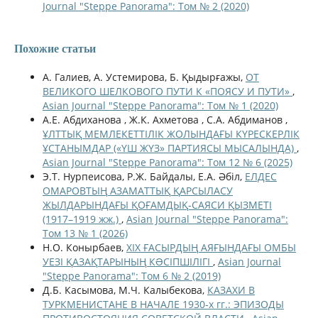
Journal "Steppe Panorama": Том № 2 (2020)
Похожие статьи
А. Галиев, А. Устемирова, Б. Қыдырғажы,
ОТ
ВЕЛИКОГО ШЕЛКОВОГО ПУТИ К «ПОЯСУ И ПУТИ»
,
Asian Journal "Steppe Panorama": Том № 1 (2020)
А.Е. Абдиханова , Ж.К. Ахметова , С.А. Абдиманов ,
ҰЛТТЫҚ МЕМЛЕКЕТТІЛІК ЖОЛЫНДАҒЫ КҮРЕСКЕРЛІК
ҰСТАНЫМДАР («ҮШ ЖҮЗ» ПАРТИЯСЫ МЫСАЛЫНДА)
,
Asian Journal "Steppe Panorama": Том 12 № 6 (2025)
Э.Т. Нурпеисова, Р.Ж. Байдалы, Е.А. Әбіл,
ЕЛДЕС
ОМАРОВТЫҢ АЗАМАТТЫҚ ҚАРСЫЛАСУ
ЖЫЛДАРЫНДАҒЫ ҚОҒАМДЫҚ-САЯСИ ҚЫЗМЕТІ
(1917–1919 жж.)
,
Asian Journal "Steppe Panorama":
Том 13 № 1 (2026)
Н.О. Конырбаев,
ХІХ ҒАСЫРДЫҢ АЯҒЫНДАҒЫ ОМБЫ
УЕЗІ ҚАЗАҚТАРЫНЫҢ КƏСІПШІЛІГІ
,
Asian Journal
"Steppe Panorama": Том 6 № 2 (2019)
Д.Б. Касымова, М.Ч. Калыбекова,
КАЗАХИ В
ТУРКМЕНИСТАНЕ В НАЧАЛЕ 1930-х гг.: ЭПИЗОДЫ