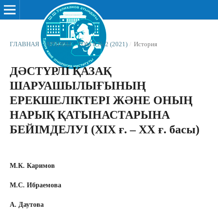
ГЛАВНАЯ
/
АРХИВЫ
/
ТОМ 8 № 2 (2021)
/
История
ДƏСТҮРЛІ ҚАЗАҚ
ШАРУАШЫЛЫҒЫНЫҢ
ЕРЕКШЕЛІКТЕРІ ЖƏНЕ ОНЫҢ
НАРЫҚ ҚАТЫНАСТАРЫНА
БЕЙІМДЕЛУІ (ХІХ ғ. – ХХ ғ. басы)
М.К. Каримов
М.С. Ибраемова
А. Даутова