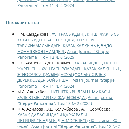
Panorama": Том 11 № 4 (2024)
Похожие статьи
Г.М. Сыздыкова ,
XVIII ҒАСЫРДЫҢ ЕКІНШІ ЖАРТЫСЫ –
XX ҒАСЫРДЫҢ БАС КЕЗЕҢІНДЕГІ РЕСЕЙ
ТАРИХНАМАСЫНДАҒЫ ҚАЗАҚ ХАЛҚЫНЫҢ ЭНДО-
ЖӘНЕ ЭКЗОЭТНИМДЕРІ
,
Asian Journal "Steppe
Panorama": Том 12 № 6 (2025)
Г.К. Асанова , Дж.Н. Калиев ,
XV ҒАСЫРДЫҢ ЕКІНШІ
ЖАРТЫСЫ – XVIII ҒАСЫРЛАРДАҒЫ ҚАЗАҚ ХАЛҚЫНЫҢ
ЭТНОСАЯСИ ҚАУЫМДАСУЫ (ФОЛЬКЛОРЛЫҚ
ДЕРЕККӨЗДЕР БОЙЫНША)
,
Asian Journal "Steppe
Panorama": Том 11 № 4 (2024)
М.А. Алпысбес ,
ШҮРШІТҚЫРЫЛҒАН ШАЙҚАСЫ
ХАЛЫҚТЫҢ ТАРИХИ ЖАДЫСЫНДА
,
Asian Journal
"Steppe Panorama": Том 12 № 2 (2025)
Ф.А. Адилова , З.Е. Колумбаева , А.Т. Серубаева ,
ҚАЗАҚ ДАЛАСЫНДАҒЫ ҚАРҚАРАЛЫ
ПЕТИЦИЯСЫНДАҒЫ ДІН МӘСЕЛЕСІ (ХІХ ғ. аяғы - ХХ ғ.
басы)
,
Asian Journal "Steppe Panorama": Том 12 № 2