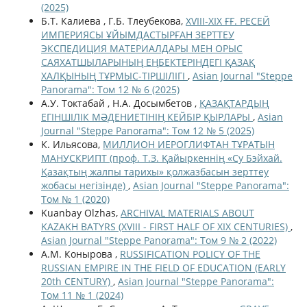
(2025)
Б.Т. Калиева , Г.Б. Тлеубекова,
ХVІІІ-ХІХ ҒҒ. РЕСЕЙ
ИМПЕРИЯСЫ ҰЙЫМДАСТЫРҒАН ЗЕРТТЕУ
ЭКСПЕДИЦИЯ МАТЕРИАЛДАРЫ МЕН ОРЫС
САЯХАТШЫЛАРЫНЫҢ ЕҢБЕКТЕРІНДЕГІ ҚАЗАҚ
ХАЛҚЫНЫҢ ТҰРМЫС-ТІРШІЛІГІ
,
Asian Journal "Steppe
Panorama": Том 12 № 6 (2025)
А.У. Токтабай , Н.А. Досымбетов ,
ҚАЗАҚТАРДЫҢ
ЕГІНШІЛІК МӘДЕНИЕТІНІҢ КЕЙБІР ҚЫРЛАРЫ
,
Asian
Journal "Steppe Panorama": Том 12 № 5 (2025)
К. Ильясова,
МИЛЛИОН ИЕРОГЛИФТАН ТҰРАТЫН
МАНУСКРИПТ (проф. Т.З. Қайыркеннің «Су Бэйхай.
Қазақтың жалпы тарихы» қолжазбасын зерттеу
жобасы негізінде)
,
Asian Journal "Steppe Panorama":
Том № 1 (2020)
Kuanbay Olzhas,
ARCHIVAL MATERIALS ABOUT
KAZAKH BATYRS (XVIII - FIRST HALF OF XIX CENTURIES)
,
Asian Journal "Steppe Panorama": Том 9 № 2 (2022)
А.М. Конырова ,
RUSSIFICATION POLICY OF THE
RUSSIAN EMPIRE IN THE FIELD OF EDUCATION (EARLY
20th CENTURY)
,
Asian Journal "Steppe Panorama":
Том 11 № 1 (2024)