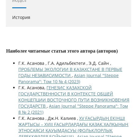
РАЗДЕЛ
История
Наиболее читаемые статьи этого автора (авторов)
Г.К. Асанова , Г.А. Адильбектеги , Э.Д. Сайн ,
ПРОБЛЕМЫ ЭКОЛОГИИ В КАЗАХСТАНЕ В ПЕРВЫЕ
ГОДЫ НЕЗАВИСИМОСТИ
,
Asian Journal "Steppe
Panorama": Том 10 № 4 (2023)
Г.К. Асанова,
ГЕНЕЗИС КАЗАХСКОЙ
ГОСУДАРСТВЕННОСТИ В КОНТЕКСТЕ ОБЩЕЙ
КОНЦЕПЦИИ ВОСТОЧНОГО ПУТИ ВОЗНИКНОВЕНИЯ
ГОСУДАРСТВ
,
Asian Journal "Steppe Panorama": Том
8 № 2 (2021)
Г.К. Асанова , Дж.Н. Калиев ,
XV ҒАСЫРДЫҢ ЕКІНШІ
ЖАРТЫСЫ – XVIII ҒАСЫРЛАРДАҒЫ ҚАЗАҚ ХАЛҚЫНЫҢ
ЭТНОСАЯСИ ҚАУЫМДАСУЫ (ФОЛЬКЛОРЛЫҚ
ДЕРЕККӨЗДЕР БОЙЫНША)
,
Asian Journal "Steppe