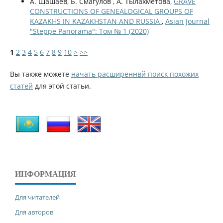
А. Шашаев, Б. Смагулов , А. Тылахметова,
GRAVE
CONSTRUCTIONS OF GENEALOGICAL GROUPS OF
KAZAKHS IN KAZAKHSTAN AND RUSSIA
,
Asian Journal
"Steppe Panorama": Том № 1 (2020)
1
2
3
4
5
6
7
8
9
10
>
>>
Вы также можете
начать расширеннвй поиск похожих
статей
для этой статьи.
ИНФОРМАЦИЯ
Для читателей
Для авторов