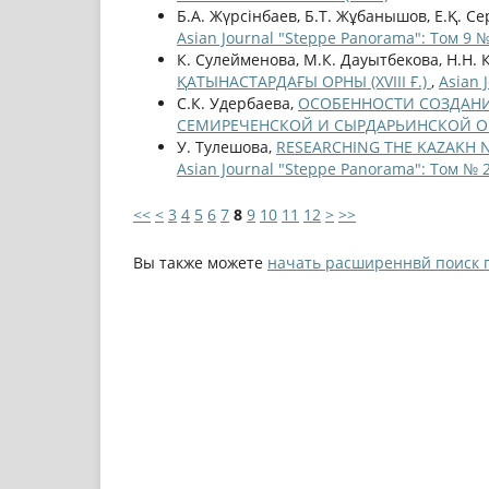
Б.А. Жүрсінбаев, Б.Т. Жұбанышов, Е.Қ. Се
Asian Journal "Steppe Panorama": Том 9 №
К. Сулейменова, М.К. Дауытбекова, Н.Н.
ҚАТЫНАСТАРДАҒЫ ОРНЫ (ХVІІІ Ғ.)
,
Asian 
С.К. Удербаева,
ОСОБЕННОСТИ СОЗДАНИ
СЕМИРЕЧЕНСКОЙ И СЫРДАРЬИНСКОЙ 
У. Тулешова,
RESEARCHING THE KAZAKH N
Asian Journal "Steppe Panorama": Том № 2
<<
<
3
4
5
6
7
8
9
10
11
12
>
>>
Вы также можете
начать расширеннвй поиск 