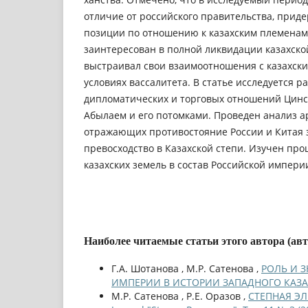
отличие от российского правительства, прид
позиции по отношению к казахским племенам
заинтересован в полной ликвидации казахско
выстраивал свои взаимоотношения с казахск
условиях вассалитета. В статье исследуется р
дипломатических и торговых отношений Цинс
Абылаем и его потомками. Проведен анализ а
отражающих противостояние России и Китая 
превосходство в Казахской степи. Изучен про
казахских земель в состав Российской импери
Наиболее читаемые статьи этого автора (ав
Г.А. Шотанова , М.Р. Сатенова ,
РОЛЬ И 
ИМПЕРИИ В ИСТОРИИ ЗАПАДНОГО КАЗ
М.Р. Сатенова , Р.Е. Оразов ,
СТЕПНАЯ ЭЛ