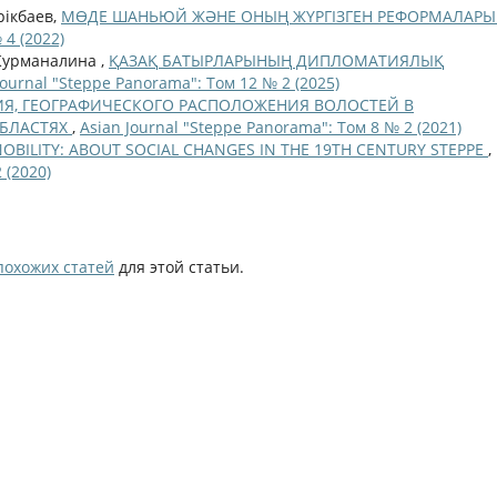
рікбаев,
МӨДЕ ШАНЬЮЙ ЖӘНЕ ОНЫҢ ЖҮРГІЗГЕН РЕФОРМАЛАР
 4 (2022)
 Курманалина ,
ҚАЗАҚ БАТЫРЛАРЫНЫҢ ДИПЛОМАТИЯЛЫҚ
Journal "Steppe Panorama": Том 12 № 2 (2025)
Я, ГЕОГРАФИЧЕСКОГО РАСПОЛОЖЕНИЯ ВОЛОСТЕЙ В
ОБЛАСТЯХ
,
Asian Journal "Steppe Panorama": Том 8 № 2 (2021)
OBILITY: ABOUT SOCIAL CHANGES IN THE 19TH CENTURY STEPPE
,
 (2020)
похожих статей
для этой статьи.