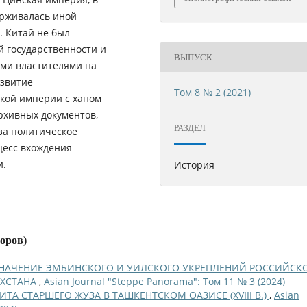
ерживалась иной
. Китай не был
й государственности и
ВЫПУСК
ими властителями на
азвитие
Том 8 № 2 (2021)
кой империи с ханом
рхивных документов,
РАЗДЕЛ
за политическое
цесс вхождения
и.
История
торов)
ЗНАЧЕНИЕ ЭМБИНСКОГО И УИЛСКОГО УКРЕПЛЕНИЙ РОССИЙСК
АХСТАНА
,
Asian Journal "Steppe Panorama": Том 11 № 3 (2024)
ИТА СТАРШЕГО ЖУЗА В ТАШКЕНТСКОМ ОАЗИСЕ (XVIII В.)
,
Asian