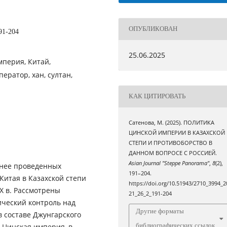
ОПУБЛИКОВАН
91-204
25.06.2025
мперия, Китай,
ератор, хан, султан,
КАК ЦИТИРОВАТЬ
Сатенова, М. (2025). ПОЛИТИКА
ЦИНСКОЙ ИМПЕРИИ В КАЗАХСКОЙ
СТЕПИ И ПРОТИВОБОРСТВО В
ДАННОМ ВОПРОСЕ С РОССИЕЙ.
Asian Journal "Steppe Panorama"
,
8
(2),
анее проведенных
191–204.
Китая в Казахской степи
https://doi.org/10.51943/2710_3994_2
IX в. Рассмотрены
21_26_2_191-204
ический контроль над
Другие форматы
 составе Джунгарского
библиографических ссылок
 Цинская империя, в