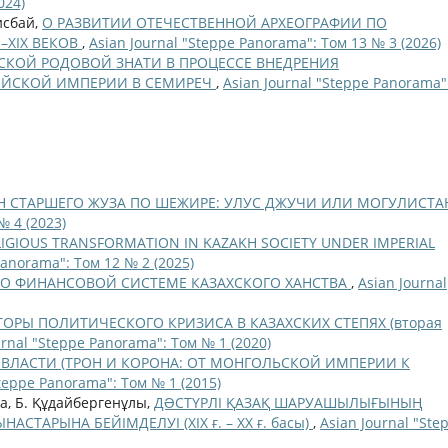
024)
исбай,
О РАЗВИТИИ ОТЕЧЕСТВЕННОЙ АРХЕОГРАФИИ ПО
–XIX ВЕКОВ
,
Asian Journal "Steppe Panorama": Том 13 № 3 (2026)
СКОЙ РОДОВОЙ ЗНАТИ В ПРОЦЕССЕ ВНЕДРЕНИЯ
ИЙСКОЙ ИМПЕРИИ В СЕМИРЕЧ
,
Asian Journal "Steppe Panorama"
 СТАРШЕГО ЖУЗА ПО ШЕЖИРЕ: УЛУС ДЖУЧИ ИЛИ МОГУЛИСТА
№ 4 (2023)
LIGIOUS TRANSFORMATION IN KAZAKH SOCIETY UNDER IMPERIAL
Panorama": Том 12 № 2 (2025)
О ФИНАНСОВОЙ СИСТЕМЕ КАЗАХСКОГО ХАНСТВА
,
Asian Journal
ОРЫ ПОЛИТИЧЕСКОГО КРИЗИСА В КАЗАХСКИХ СТЕПЯХ (вторая
urnal "Steppe Panorama": Том № 1 (2020)
ВЛАСТИ (ТРОН И КОРОНА: ОТ МОНГОЛЬСКОЙ ИМПЕРИИ К
Steppe Panorama": Том № 1 (2015)
а, Б. Құдайбергенұлы,
ДƏСТҮРЛІ ҚАЗАҚ ШАРУАШЫЛЫҒЫНЫҢ
СТАРЫНА БЕЙІМДЕЛУІ (ХІХ ғ. – ХХ ғ. басы)
,
Asian Journal "Ste