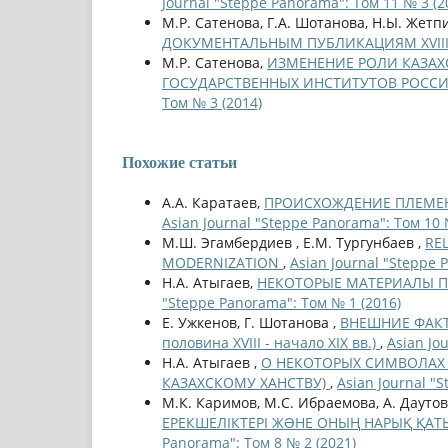
Journal "Steppe Panorama": Том 11 № 3 (2
М.Р. Сатенова, Г.А. Шотанова, Н.Ы. Жетп
ДОКУМЕНТАЛЬНЫМ ПУБЛИКАЦИЯМ XVIII
М.Р. Сатенова,
ИЗМЕНЕНИЕ РОЛИ КАЗАХ
ГОСУДАРСТВЕННЫХ ИНСТИТУТОВ РОСС
Том № 3 (2014)
Похожие статьи
А.А. Каратаев,
ПРОИСХОЖДЕНИЕ ПЛЕМЕН
Asian Journal "Steppe Panorama": Том 10 
М.Ш. Эгамбердиев , Е.М. Тургунбаев ,
RE
MODERNIZATION
,
Asian Journal "Steppe 
Н.А. Атыгаев,
НЕКОТОРЫЕ МАТЕРИАЛЫ П
"Steppe Panorama": Том № 1 (2016)
Е. Ужкенов, Г. Шотанова ,
ВНЕШНИЕ ФАКТ
половина XVIII - начало XIX вв.)
,
Asian Jo
Н.А. Атыгаев ,
О НЕКОТОРЫХ СИМВОЛАХ 
КАЗАХСКОМУ ХАНСТВУ)
,
Asian Journal "
М.К. Каримов, М.С. Ибраемова, А. Даутов
ЕРЕКШЕЛІКТЕРІ ЖƏНЕ ОНЫҢ НАРЫҚ ҚАТЫНА
Panorama": Том 8 № 2 (2021)