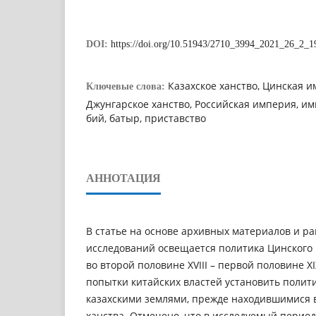
DOI:
https://doi.org/10.51943/2710_3994_2021_26_2_1
Казахское ханство, Цинская и
Ключевые слова:
Джунгарское ханство, Российская империя, имп
бий, батыр, приставство
АННОТАЦИЯ
В статье на основе архивных материалов и р
исследований освещается политика Цинского 
во второй половине XVIII – первой половине X
попытки китайских властей установить полит
казахскими землями, прежде находившимися в
ханства. Отмечено, что в исследуемый период