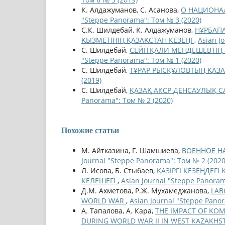
К. Алдажуманов, С. Асанова,
О НАЦИОНА
"Steppe Panorama": Том № 3 (2020)
С.К. Шилдебай, К. Алдажуманов,
НҰРБАП
ҚЫЗМЕТІНІҢ ҚАЗАҚСТАН КЕЗЕҢІ
,
Asian J
С. Шилдебай,
СЕЙІТҚАЛИ МЕҢДЕШЕВТІҢ
"Steppe Panorama": Том № 1 (2020)
С. Шилдебай,
ТҰРАР РЫСҚҰЛОВТЫҢ ҚАЗ
(2019)
С. Шилдебай,
ҚАЗАҚ АКСР ДЕНСАУЛЫҚ С
Panorama": Том № 2 (2020)
Похожие статьи
М. Айтказина, Г. Шамшиева,
ВОЕННОЕ Н
Journal "Steppe Panorama": Том № 2 (2020
Л. Исова, Б. Стыбаев,
ҚАЗІРГІ КЕЗЕҢДЕ
КЕЛЕШЕГІ
,
Asian Journal "Steppe Panoram
Д.М. Ахметова, Р.Ж. Мухамеджанова,
LAB
WORLD WAR
,
Asian Journal "Steppe Pano
А. Тапалова, А. Кара,
THE IMPACT OF KO
DURING WORLD WAR II IN WEST KAZAKH