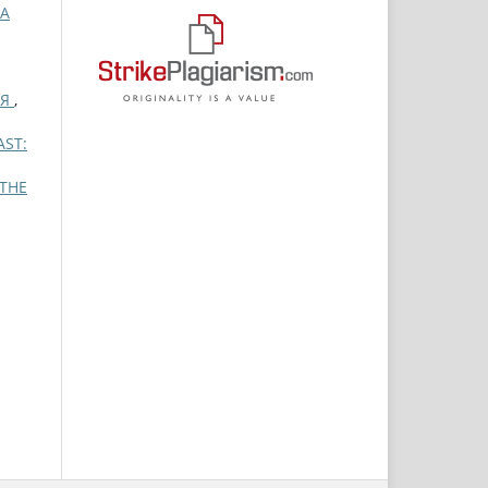
А
ИЯ
,
AST:
 THE