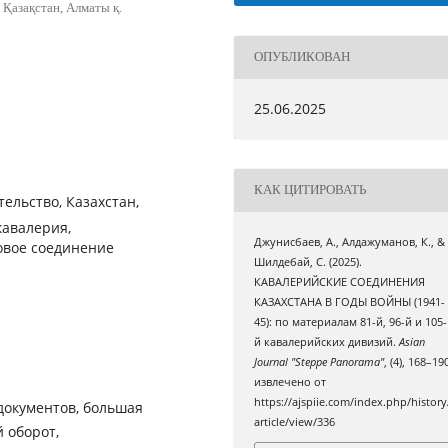
 Қазақстан, Алматы қ.
ОПУБЛИКОВАН
25.06.2025
КАК ЦИТИРОВАТЬ
ельство, Казахстан,
кавалерия,
Джунисбаев, А., Алдажуманов, К., &
овое соединение
Шилдебай, С. (2025).
КАВАЛЕРИЙСКИЕ СОЕДИНЕНИЯ
КАЗАХСТАНА В ГОДЫ ВОЙНЫ (1941-
45): по материалам 81-й, 96-й и 105-
й кавалерийских дивизий.
Asian
Journal "Steppe Panorama"
, (4), 168–19
извлечено от
https://ajspiie.com/index.php/history
 документов, большая
article/view/336
 оборот,