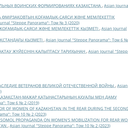
ЛЬНЫХ ВОИНСКИХ ФОРМИРОВАНИЯХ КАЗАХСТАНА
,
Asian Journa
А ӨМІРЗАҚОВТЫҢ ҚОҒАМДЫҚ-САЯСИ ЖƏНЕ МЕМЛЕКЕТТІК
ournal "Steppe Panorama": Том № 3 (2020)
 ҚОҒАМДЫҚ-САЯСИ ЖƏНЕ МЕМЛЕКЕТТІК ҚЫЗМЕТІ
,
Asian Journal
АҚСТАНДАҒЫ ҚЫЗМЕТІ
,
Asian Journal "Steppe Panorama": Том 6 №
АҚТАУ ЖҮЙЕСІНІҢ ҚАЛЫПТАСУ ТАРИХЫНАН
,
Asian Journal "Step
АСЛЕДИЕ ВЕТЕРАНОВ ВЕЛИКОЙ ОТЕЧЕСТВЕННОЙ ВОЙНЫ
,
Asian
)
ГІ ҚАЗАҚСТАН-МАЖАР ҚАТЫНАСТАРЫНЫҢ АХУАЛЫ МЕН ДАМУ
a": Том 6 № 2 (2019)
OR OF WOMEN OF KAZAKHSTAN IN THE REAR DURING THE SECON
rama": Том 10 № 2 (2023)
MSOMOL PROPAGANDA ON WOMEN'S MOBILIZATION FOR REAR WO
STAN
,
Asian Journal "Steppe Panorama": Том 10 № 2 (2023)