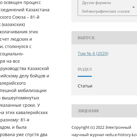
но освещен процесс
Другие форматы
соединений Казахстана
библиографических ссылок
кого Союза – 81-й
 (казахских)
сколачивания этих
ВЫПУСК
счет людских и
, столкнулся с
Том № 4 (2020)
социально-
ря на все
руководства Казахской
РАЗДЕЛ
рийскому делу бойцов и
алерийского
Статьи
 спешной мобилизации
из вышеупомянутых
казанные сроки. У
ЛИЦЕНЗИЯ
на этих кавалерийских
разному: 81-я
адом, и была
Copyright (c) 2022 Электронный
рована уже спустя два
научный журнал «edu.e-history.kz