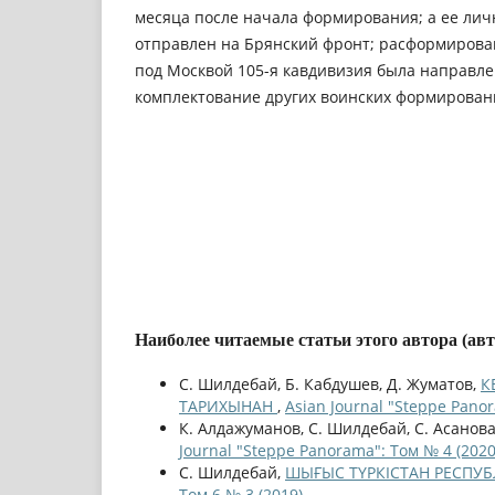
месяца после начала формирования; а ее лич
отправлен на Брянский фронт; расформирован
под Москвой 105-я кавдивизия была направле
комплектование других воинских формирован
Наиболее читаемые статьи этого автора (ав
С. Шилдебай, Б. Кабдушев, Д. Жуматов,
К
ТАРИХЫНАН
,
Asian Journal "Steppe Pano
К. Алдажуманов, С. Шилдебай, С. Асанов
Journal "Steppe Panorama": Том № 4 (2020
С. Шилдебай,
ШЫҒЫС ТҮРКІСТАН РЕСПУ
Том 6 № 3 (2019)