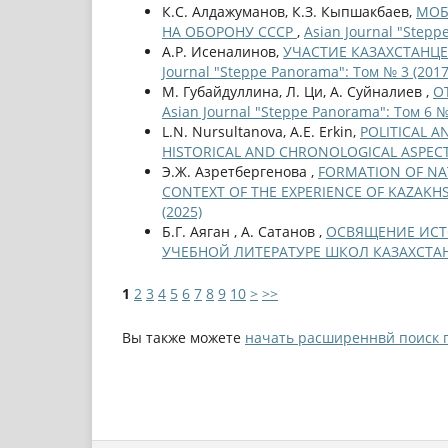
К.С. Алдажуманов, К.З. Кыпшакбаев,
МОБ
НА ОБОРОНУ СССР
,
Asian Journal "Stepp
А.Р. Исеналинов,
УЧАСТИЕ КАЗАХСТАНЦ
Journal "Steppe Panorama": Том № 3 (2017
М. Губайдуллина, Л. Ци, А. Суйналиев ,
О
Asian Journal "Steppe Panorama": Том 6 №
L.N. Nursultanova, A.E. Erkin,
POLITICAL 
HISTORICAL AND CHRONOLOGICAL ASPEC
Э.Ж. Азретбергенова ,
FORMATION OF NAT
CONTEXT OF THE EXPERIENCE OF KAZAK
(2025)
Б.Г. Аяган , А. Сатанов ,
ОСВЯЩЕНИЕ ИСТ
УЧЕБНОЙ ЛИТЕРАТУРЕ ШКОЛ КАЗАХСТА
1
2
3
4
5
6
7
8
9
10
>
>>
Вы также можете
начать расширеннвй поиск 