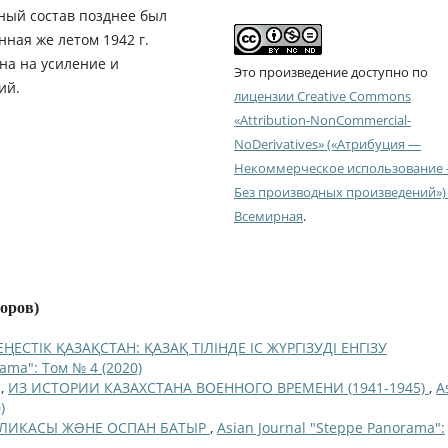
ный состав позднее был
ная же летом 1942 г.
на на усиление и
Это произведение доступно по
ий.
лицензии Creative Commons
«Attribution-NonCommercial-
NoDerivatives» («Атрибуция —
Некоммерческое использование
Без производных произведений») 
Всемирная
.
торов)
ЕҢЕСТІК ҚАЗАҚСТАН: ҚАЗАҚ ТІЛІНДЕ ІС ЖҮРГІЗУДІ ЕНГІЗУ
rama": Том № 4 (2020)
а,
ИЗ ИСТОРИИ КАЗАХСТАНА ВОЕННОГО ВРЕМЕНИ (1941-1945)
,
A
)
БЛИКАСЫ ЖƏНЕ ОСПАН БАТЫР
,
Asian Journal "Steppe Panorama":