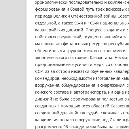
хронологически последовательно и комплекс
формирования и боевой путь трех войсковых 
периода Великой Отечественной войны Советс
отдельной, а также 96-й и 105-й национальных
кавалерийских дивизий. Процесс создания и 
войсковых соединений, осуществлявшийся за 
материально-финансовых ресурсов республики
объективными трудностями, вытекавшими из 
экономического состояния Казахстана. Несмот
предпринимаемые усилия и меры со стороны 
ССР, из-за острой нехватки обученных кавале
командиров, необходимости изготовления кав
вооружения, обмундирования и снаряжения,
конского состава и автотранспорта, ни одна 
дивизий не была сформирована полностью в у
созданных с помощью всех областей Казахста
соединений дальнейшая судьба сложилась по-
кавдивизия попала в окружение под Сталингр
разгромлена; 96-я кавдивизия была расформи