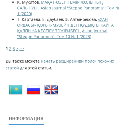
К. Мухитов,
МАҚАТ-ӨЗЕН ТЕМІР ЖОЛЫНЫҢ
САЛЫНУЫ
,
Asian Journal "Steppe Panorama": Том №
1 (2020)
Т. Картаева, Е. Даубаев, Э. Алтынбекова,
«ХАН
ОРДАСЫ» ҚОРЫҚ-МУЗЕЙIНДЕГI ҚҰДЫҚТЫ ҚАЙТА
ҚАЛПЫНА КЕЛТIРУ ТӘЖІРИБЕСІ
,
Asian Journal
"Steppe Panorama": Том 10 № 1 (2023)
1
2
3
>
>>
Вы также можете
начать расширеннвй поиск похожих
статей
для этой статьи.
ИНФОРМАЦИЯ