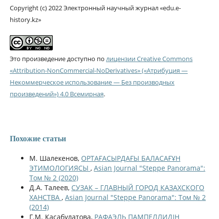
Copyright (c) 2022 Электронный научный журнал «edu.e-
history.kz»
Это произведение доступно по
лицензии Creative Commons
«Attribution-NonCommercial-NoDerivatives» («Атрибуция —
Некоммерческое использование — Без производных
произведений») 4.0 Всемирная
.
Похожие статьи
М. Шалекенов,
ОРТАҒАСЫРДАҒЫ БАЛАСАҒҰН
ЭТИМОЛОГИЯСЫ
,
Asian Journal "Steppe Panorama":
Том № 2 (2020)
Д.А. Талеев,
СУЗАК – ГЛАВНЫЙ ГОРОД КАЗАХСКОГО
ХАНСТВА
,
Asian Journal "Steppe Panorama": Том № 2
(2014)
Г.М. Касабулатова,
РАФАЭЛЬ ПАМПЕЛЛИДІҢ