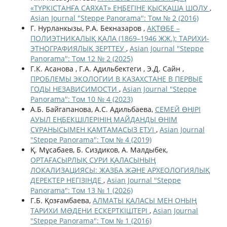
«ТҮРКІСТАНҒА САЯХАТ» ЕҢБЕГІНЕ ҚЫСҚАША ШОЛУ
,
Asian Journal "Steppe Panorama": Том № 2 (2016)
Г. Нурланкызы, Р.А. Бекназаров ,
АҚТӨБЕ –
ПОЛИЭТНИКАЛЫҚ ҚАЛА (1869–1946 ЖЖ.): ТАРИХИ-
ЭТНОГРАФИЯЛЫҚ ЗЕРТТЕУ
,
Asian Journal "Steppe
Panorama": Том 12 № 2 (2025)
Г.К. Асанова , Г.А. Адильбектеги , Э.Д. Сайн ,
ПРОБЛЕМЫ ЭКОЛОГИИ В КАЗАХСТАНЕ В ПЕРВЫЕ
ГОДЫ НЕЗАВИСИМОСТИ
,
Asian Journal "Steppe
Panorama": Том 10 № 4 (2023)
А.Б. Байгапанова, А.С. Адильбаева,
СЕМЕЙ ӨҢІРІ
АУЫЛ ЕҢБЕКШІЛЕРІНІҢ МАЙДАНДЫ ӨНІМ
СҰРАНЫСЫМЕН ҚАМТАМАСЫЗ ЕТУІ
,
Asian Journal
"Steppe Panorama": Том № 4 (2019)
Қ. Мұсабаев, Б. Сиздиков, А. Малдыбек,
ОРТАҒАСЫРЛЫҚ СУРИ ҚАЛАСЫНЫҢ
ЛОКАЛИЗАЦИЯСЫ: ЖАЗБА ЖӘНЕ АРХЕОЛОГИЯЛЫҚ
ДЕРЕКТЕР НЕГІЗІНДЕ
,
Asian Journal "Steppe
Panorama": Том 13 № 1 (2026)
Г.Б. Қозғамбаева,
АЛМАТЫ ҚАЛАСЫ МЕН ОНЫҢ
ТАРИХИ МƏДЕНИ ЕСКЕРТКІШТЕРІ
,
Asian Journal
"Steppe Panorama": Том № 1 (2016)