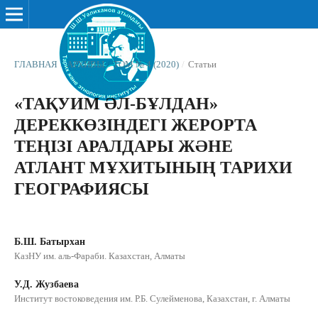
ГЛАВНАЯ
/
АРХИВЫ
/
ТОМ № 4 (2020)
/
Статьи
«ТАҚУИМ ƏЛ-БҰЛДАН»
ДЕРЕККӨЗІНДЕГІ ЖЕРОРТА
ТЕҢІЗІ АРАЛДАРЫ ЖƏНЕ
АТЛАНТ МҰХИТЫНЫҢ ТАРИХИ
ГЕОГРАФИЯСЫ
Б.Ш. Батырхан
КазНУ им. аль-Фараби. Казахстан, Алматы
У.Д. Жузбаева
Институт востоковедения им. Р.Б. Сулейменова, Казахстан, г. Алматы