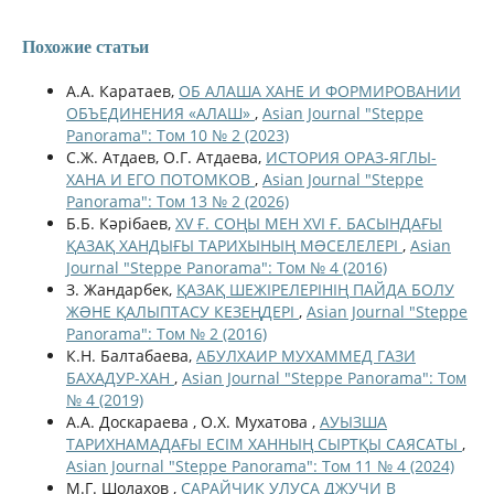
Похожие статьи
А.А. Каратаев,
ОБ АЛАША ХАНЕ И ФОРМИРОВАНИИ
ОБЪЕДИНЕНИЯ «АЛАШ»
,
Asian Journal "Steppe
Panorama": Том 10 № 2 (2023)
С.Ж. Атдаев, О.Г. Атдаева,
ИСТОРИЯ ОРАЗ-ЯГЛЫ-
ХАНА И ЕГО ПОТОМКОВ
,
Asian Journal "Steppe
Panorama": Том 13 № 2 (2026)
Б.Б. Кәрібаев,
XV Ғ. СОҢЫ МЕН XVI Ғ. БАСЫНДАҒЫ
ҚАЗАҚ ХАНДЫҒЫ ТАРИХЫНЫҢ МƏСЕЛЕЛЕРІ
,
Asian
Journal "Steppe Panorama": Том № 4 (2016)
З. Жандарбек,
ҚАЗАҚ ШЕЖІРЕЛЕРІНІҢ ПАЙДА БОЛУ
ЖƏНЕ ҚАЛЫПТАСУ КЕЗЕҢДЕРІ
,
Asian Journal "Steppe
Panorama": Том № 2 (2016)
К.Н. Балтабаева,
АБУЛХАИР МУХАММЕД ГАЗИ
БАХАДУР-ХАН
,
Asian Journal "Steppe Panorama": Том
№ 4 (2019)
А.А. Доскараева , О.Х. Мухатова ,
АУЫЗША
ТАРИХНАМАДАҒЫ ЕСІМ ХАННЫҢ СЫРТҚЫ САЯСАТЫ
,
Asian Journal "Steppe Panorama": Том 11 № 4 (2024)
М.Г. Шолахов ,
САРАЙЧИК УЛУСА ДЖУЧИ В