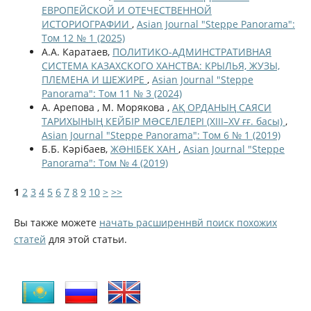
ЕВРОПЕЙСКОЙ И ОТЕЧЕСТВЕННОЙ
ИСТОРИОГРАФИИ
,
Asian Journal "Steppe Panorama":
Том 12 № 1 (2025)
А.А. Каратаев,
ПОЛИТИКО-АДМИНСТРАТИВНАЯ
СИСТЕМА КАЗАХСКОГО ХАНСТВА: КРЫЛЬЯ, ЖУЗЫ,
ПЛЕМЕНА И ШЕЖИРЕ
,
Asian Journal "Steppe
Panorama": Том 11 № 3 (2024)
А. Арепова , М. Морякова ,
АҚ ОРДАНЫҢ САЯСИ
ТАРИХЫНЫҢ КЕЙБІР МƏСЕЛЕЛЕРІ (XIII–XV ғғ. басы)
,
Asian Journal "Steppe Panorama": Том 6 № 1 (2019)
Б.Б. Кәрібаев,
ЖƏНІБЕК ХАН
,
Asian Journal "Steppe
Panorama": Том № 4 (2019)
1
2
3
4
5
6
7
8
9
10
>
>>
Вы также можете
начать расширеннвй поиск похожих
статей
для этой статьи.