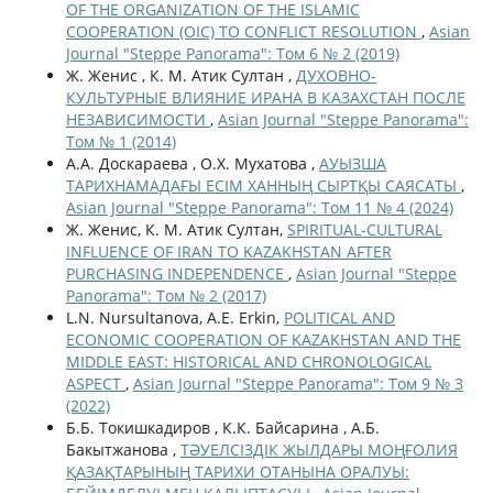
OF THE ORGANIZATION OF THE ISLAMIC
COOPERATION (OIC) TO CONFLICT RESOLUTION
,
Asian
Journal "Steppe Panorama": Том 6 № 2 (2019)
Ж. Женис , К. М. Атик Султан ,
ДУХОВНО-
КУЛЬТУРНЫЕ ВЛИЯНИЕ ИРАНА В КАЗАХСТАН ПОСЛЕ
НЕЗАВИСИМОСТИ
,
Asian Journal "Steppe Panorama":
Том № 1 (2014)
А.А. Доскараева , О.Х. Мухатова ,
АУЫЗША
ТАРИХНАМАДАҒЫ ЕСІМ ХАННЫҢ СЫРТҚЫ САЯСАТЫ
,
Asian Journal "Steppe Panorama": Том 11 № 4 (2024)
Ж. Женис, К. М. Атик Султан,
SPIRITUAL-CULTURAL
INFLUENCE OF IRAN TO KAZAKHSTAN AFTER
PURCHASING INDEPENDENCE
,
Asian Journal "Steppe
Panorama": Том № 2 (2017)
L.N. Nursultanova, A.E. Erkin,
POLITICAL AND
ECONOMIC COOPERATION OF KAZAKHSTAN AND THE
MIDDLE EAST: HISTORICAL AND CHRONOLOGICAL
ASPECT
,
Asian Journal "Steppe Panorama": Том 9 № 3
(2022)
Б.Б. Токишкадиров , К.К. Байсарина , А.Б.
Бакытжанова ,
ТӘУЕЛСІЗДІК ЖЫЛДАРЫ МОҢҒОЛИЯ
ҚАЗАҚТАРЫНЫҢ ТАРИХИ ОТАНЫНА ОРАЛУЫ: