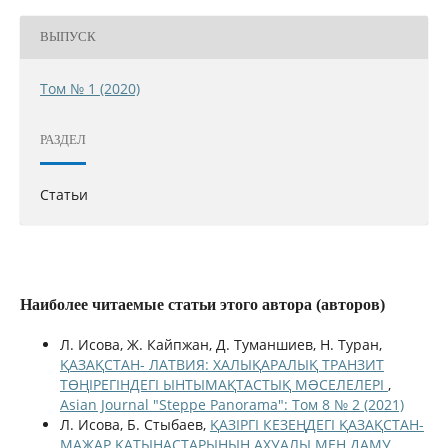
ВЫПУСК
Том № 1 (2020)
РАЗДЕЛ
Статьи
Наиболее читаемые статьи этого автора (авторов)
Л. Исова, Ж. Кайпжан, Д. Туманшиев, Н. Тyран,
ҚАЗАҚСТАН- ЛАТВИЯ: ХАЛЫҚАРАЛЫҚ ТРАНЗИТ
ТӨҢІРЕГІНДЕГІ ЫНТЫМАҚТАСТЫҚ МƏСЕЛЕЛЕРІ
,
Asian Journal "Steppe Panorama": Том 8 № 2 (2021)
Л. Исова, Б. Стыбаев,
ҚАЗІРГІ КЕЗЕҢДЕГІ ҚАЗАҚСТАН-
МАЖАР ҚАТЫНАСТАРЫНЫҢ АХУАЛЫ МЕН ДАМУ