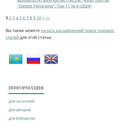
БЕЙІМДЕЛУІ МЕН ҚАЛЫПТАСУЫ
,
Asian Journal
"Steppe Panorama": Том 11 № 4 (2024)
1
2
3
4
5
6
7
8
9
10
>
>>
Вы также можете
начать расширеннвй поиск похожих
статей
для этой статьи.
ИНФОРМАЦИЯ
Для читателей
Для авторов
Для библиотек