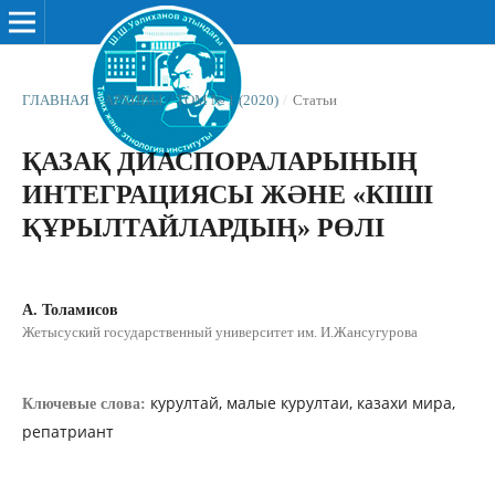
ГЛАВНАЯ
/
АРХИВЫ
/
ТОМ № 1 (2020)
/
Статьи
ҚАЗАҚ ДИАСПОРАЛАРЫНЫҢ
ИНТЕГРАЦИЯСЫ ЖƏНЕ «КІШІ
ҚҰРЫЛТАЙЛАРДЫҢ» РӨЛІ
А. Толамисов
Жетысуский государственный университет им. И.Жансугурова
курултай, малые курултаи, казахи мира,
Ключевые слова:
репатриант