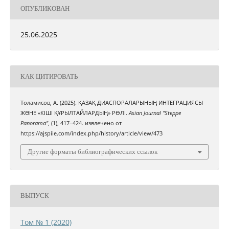
ОПУБЛИКОВАН
25.06.2025
КАК ЦИТИРОВАТЬ
Толамисов, А. (2025). ҚАЗАҚ ДИАСПОРАЛАРЫНЫҢ ИНТЕГРАЦИЯСЫ
ЖƏНЕ «КІШІ ҚҰРЫЛТАЙЛАРДЫҢ» РӨЛІ.
Asian Journal "Steppe
Panorama"
, (1), 417–424. извлечено от
https://ajspiie.com/index.php/history/article/view/473
Другие форматы библиографических ссылок
ВЫПУСК
Том № 1 (2020)