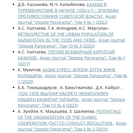
Д.Б. Касымова, М.Ч. Калыбекова,
КАЗАХИ В
ТУРКМЕНИСТАНЕ В НАЧАЛЕ 1930-х гг.: ЭПИЗОДЫ
ПРОТИВОСТОЯНИЯ СОВЕТСКОЙ ВЛАСТИ
,
Asian
Journal "Steppe Panorama": Том 9 № 1 (2022)
А.С. Уалтаева, Т.А. Апендиев, А.С. Маргулан ,
RETROSPECTIVE OF THE URBAN POPULATION OF
KAZAKHSTAN IN THE 1920S AND 1930S
,
Asian Journal
"Steppe Panorama": Том 10 № 3 (2023)
А.С. Уалтаева,
ТРЕТИЙ ВСЕМИРНЫЙ КУРУЛТАЙ
КАЗАХОВ
,
Asian Journal "Steppe Panorama": Том № 1
(2017)
К. Мухитов,
ҚАЗАҚ КҮРЕСІ: ӨТКЕНІ, БҮГІНІ ЖƏНЕ
БОЛАШАҒЫ
,
Asian Journal "Steppe Panorama": Том №
1 (2020)
Б.Б. Токишкадиров , А. Бакытжанова , Д.К. Кайрат ,
1920–1930 ЖЫЛДАР ҚАСІРЕТІ: МОҢҒОЛИЯҒА
КӨШКЕН ҚАЗАҚТАР ТАҒДЫРЫ
,
Asian Journal "Steppe
Panorama": Том 10 № 4 (2023)
А. Эрейли, К. Мақашева, З. Шалкеева,
POTENTIALS
OF THE ORGANIZATION OF THE ISLAMIC
COOPERATION (OIC) TO CONFLICT RESOLUTION
,
Asian
Journal "Steppe Panorama": Том 6 № 2 (2019)