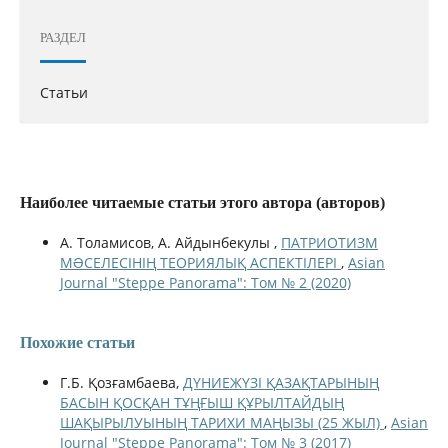
РАЗДЕЛ
Статьи
Наиболее читаемые статьи этого автора (авторов)
А. Толамисов, А. Айдынбекулы ,
ПАТРИОТИЗМ
МƏСЕЛЕСІНІҢ ТЕОРИЯЛЫҚ АСПЕКТІЛЕРІ
,
Asian
Journal "Steppe Panorama": Том № 2 (2020)
Похожие статьи
Г.Б. Қозғамбаева,
ДҮНИЕЖҮЗІ ҚАЗАҚТАРЫНЫҢ
БАСЫН ҚОСҚАН ТҰҢҒЫШ ҚҰРЫЛТАЙДЫҢ
ШАҚЫРЫЛУЫНЫҢ ТАРИХИ МАҢЫЗЫ (25 ЖЫЛ)
,
Asian
Journal "Steppe Panorama": Том № 3 (2017)