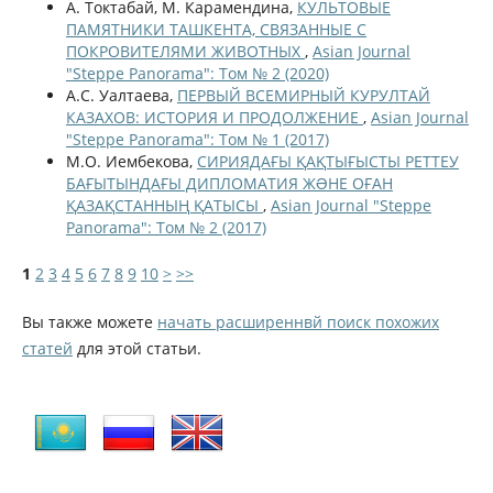
А. Токтабай, М. Карамендина,
КУЛЬТОВЫЕ
ПАМЯТНИКИ ТАШКЕНТА, СВЯЗАННЫЕ С
ПОКРОВИТЕЛЯМИ ЖИВОТНЫХ
,
Asian Journal
"Steppe Panorama": Том № 2 (2020)
А.С. Уалтаева,
ПЕРВЫЙ ВСЕМИРНЫЙ КУРУЛТАЙ
КАЗАХОВ: ИСТОРИЯ И ПРОДОЛЖЕНИЕ
,
Asian Journal
"Steppe Panorama": Том № 1 (2017)
М.О. Иембекова,
СИРИЯДАҒЫ ҚАҚТЫҒЫСТЫ РЕТТЕУ
БАҒЫТЫНДАҒЫ ДИПЛОМАТИЯ ЖƏНЕ ОҒАН
ҚАЗАҚСТАННЫҢ ҚАТЫСЫ
,
Asian Journal "Steppe
Panorama": Том № 2 (2017)
1
2
3
4
5
6
7
8
9
10
>
>>
Вы также можете
начать расширеннвй поиск похожих
статей
для этой статьи.