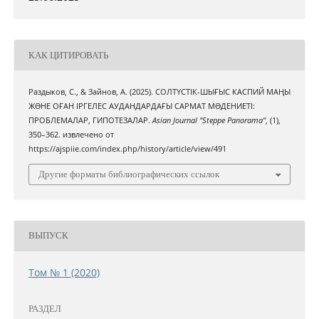
КАК ЦИТИРОВАТЬ
Раздыков, С., & Зайнов, А. (2025). СОЛТҮСТІК-ШЫҒЫС КАСПИЙ МАҢЫ
ЖƏНЕ ОҒАН ІРГЕЛЕС АУДАНДАРДАҒЫ САРМАТ МƏДЕНИЕТІ:
ПРОБЛЕМАЛАР, ГИПОТЕЗАЛАР.
Asian Journal "Steppe Panorama"
, (1),
350–362. извлечено от
https://ajspiie.com/index.php/history/article/view/491
Другие форматы библиографических ссылок
ВЫПУСК
Том № 1 (2020)
РАЗДЕЛ