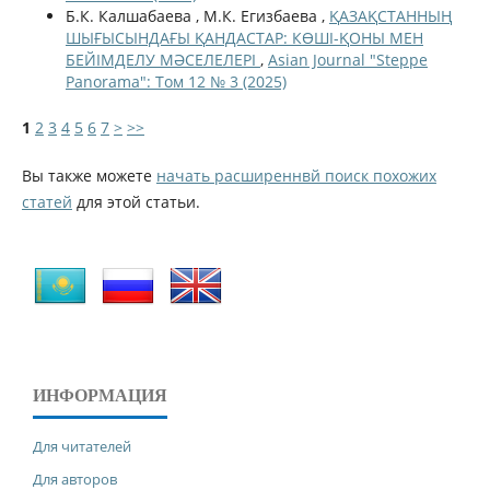
Б.К. Калшабаева , М.К. Егизбаева ,
ҚАЗАҚСТАННЫҢ
ШЫҒЫСЫНДАҒЫ ҚАНДАСТАР: КӨШІ-ҚОНЫ МЕН
БЕЙІМДЕЛУ МӘСЕЛЕЛЕРІ
,
Asian Journal "Steppe
Panorama": Том 12 № 3 (2025)
1
2
3
4
5
6
7
>
>>
Вы также можете
начать расширеннвй поиск похожих
статей
для этой статьи.
ИНФОРМАЦИЯ
Для читателей
Для авторов