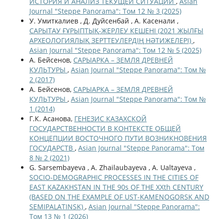
ИСТОРИЯ И АНАЛИЗ ТЕКУЩЕЙ СИТУАЦИИ
,
Asian
Journal "Steppe Panorama": Том 12 № 3 (2025)
У. Умиткалиев , Д. Дуйсенбай , А. Касенали ,
САРЫТАУ ҒҰРЫПТЫҚ-ЖЕРЛЕУ КЕШЕНІ (2021 ЖЫЛҒЫ
АРХЕОЛОГИЯЛЫҚ ЗЕРТТЕУЛЕРДІҢ НӘТИЖЕЛЕРІ)
,
Asian Journal "Steppe Panorama": Том 12 № 5 (2025)
А. Бейсенов,
САРЫАРКА – ЗЕМЛЯ ДРЕВНЕЙ
КУЛЬТУРЫ
,
Asian Journal "Steppe Panorama": Том №
2 (2017)
А. Бейсенов,
САРЫАРКА – ЗЕМЛЯ ДРЕВНЕЙ
КУЛЬТУРЫ
,
Asian Journal "Steppe Panorama": Том №
1 (2014)
Г.К. Асанова,
ГЕНЕЗИС КАЗАХСКОЙ
ГОСУДАРСТВЕННОСТИ В КОНТЕКСТЕ ОБЩЕЙ
КОНЦЕПЦИИ ВОСТОЧНОГО ПУТИ ВОЗНИКНОВЕНИЯ
ГОСУДАРСТВ
,
Asian Journal "Steppe Panorama": Том
8 № 2 (2021)
G. Sarsembayeva , A. Zhailaubayeva , A. Ualtayeva ,
SOCIO-DEMOGRAPHIC PROCESSES IN THE CITIES OF
EAST KAZAKHSTAN IN THE 90s OF THE ХХth CENTURY
(BASED ON THE EXAMPLE OF UST-KAMENOGORSK AND
SEMIPALATINSK)
,
Asian Journal "Steppe Panorama":
Том 13 № 1 (2026)