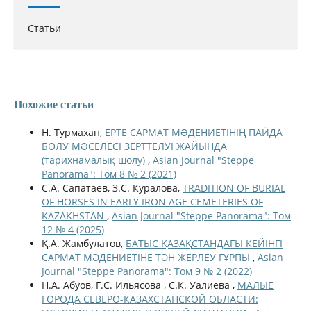
Статьи
Похожие статьи
Н. Турмахан,
ЕРТЕ САРМАТ МƏДЕНИЕТІНІҢ ПАЙДА
БОЛУ МƏСЕЛЕСІ ЗЕРТТЕЛУІ ЖАЙЫНДА
(тарихнамалық шолу)
,
Asian Journal "Steppe
Panorama": Том 8 № 2 (2021)
С.А. Сапатаев, З.С. Куралова,
TRADITION OF BURIAL
OF HORSES IN EARLY IRON AGE CEMETERIES OF
KAZAKHSTAN
,
Asian Journal "Steppe Panorama": Том
12 № 4 (2025)
Қ.А. Жамбулатов,
БАТЫС ҚАЗАҚСТАНДАҒЫ КЕЙІНГІ
САРМАТ МӘДЕНИЕТІНЕ ТӘН ЖЕРЛЕУ ҒҰРПЫ
,
Asian
Journal "Steppe Panorama": Том 9 № 2 (2022)
Н.А. Абуов, Г.С. Ильясова , С.К. Уалиева ,
МАЛЫЕ
ГОРОДА СЕВЕРО-КАЗАХСТАНСКОЙ ОБЛАСТИ: