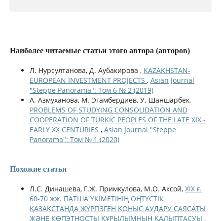
Наиболее читаемые статьи этого автора (авторов)
Л. Нурсултанова, Д. Аубакирова ,
KAZAKHSTAN-
EUROPEAN INVESTMENT PROJECTS
,
Asian Journal
"Steppe Panorama": Том 6 № 2 (2019)
А. Азмуханова, М. Эгамбердиев, У. Шаншарбек,
PROBLEMS OF STUDYING CONSOLIDATION AND
COOPERATION OF TURKIC PEOPLES OF THE LATE XIX -
EARLY XX CENTURIES
,
Asian Journal "Steppe
Panorama": Том № 1 (2020)
Похожие статьи
Л.С. Динашева, Г.Ж. Примкулова, М.О. Аксой,
XIX ғ.
60-70 жж. ПАТША ҮКІМЕТІНІҢ ОҢТҮСТІК
ҚАЗАҚСТАНДА ЖҮРГІЗГЕН ҚОНЫС АУДАРУ САЯСАТЫ
ЖӘНЕ КӨПЭТНОСТЫ ҚҰРЫЛЫМНЫҢ ҚАЛЫПТАСУЫ
,