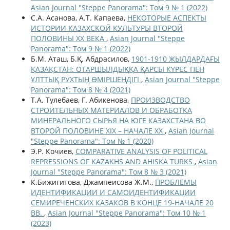
Asian Journal "Steppe Panorama": Том 9 № 1 (2022)
С.А. Асанова, А.Т. Капаева,
НЕКОТОРЫЕ АСПЕКТЫ
ИСТОРИИ КАЗАХСКОЙ КУЛЬТУРЫ ВТОРОЙ
ПОЛОВИНЫ ХХ ВЕКА
,
Asian Journal "Steppe
Panorama": Том 9 № 1 (2022)
Б.М. Аташ, Б.Қ. Абдрасилов,
1901-1910 ЖЫЛДАРДАҒЫ
ҚАЗАҚСТАН: ОТАРШЫЛДЫҚҚА ҚАРСЫ КҮРЕС ПЕН
ҰЛТТЫҚ РУХТЫҢ ӨМІРШЕҢДІГІ
,
Asian Journal "Steppe
Panorama": Том 8 № 4 (2021)
Т.А. Тулебаев, Г. Абикенова,
ПРОИЗВОДСТВО
СТРОИТЕЛЬНЫХ МАТЕРИАЛОВ И ОБРАБОТКА
МИНЕРАЛЬНОГО СЫРЬЯ НА ЮГЕ КАЗАХСТАНА ВО
ВТОРОЙ ПОЛОВИНЕ ХІХ – НАЧАЛЕ ХХ
,
Asian Journal
"Steppe Panorama": Том № 1 (2020)
Э.Р. Кочиев,
COMPARATIVE ANALYSIS OF POLITICAL
REPRESSIONS OF KAZAKHS AND AHISKA TURKS
,
Asian
Journal "Steppe Panorama": Том 8 № 3 (2021)
К.Бижигитова, Джампеисова Ж.М.,
ПРОБЛЕМЫ
ИДЕНТИФИКАЦИИ И САМОИДЕНТИФИКАЦИИ
СЕМИРЕЧЕНСКИХ КАЗАКОВ В КОНЦЕ 19-НАЧАЛЕ 20
ВВ.
,
Asian Journal "Steppe Panorama": Том 10 № 1
(2023)