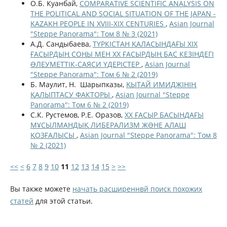
О.Б. Куанбай,
COMPARATIVE SCIENTIFIC ANALYSIS ON
THE POLITICAL AND SOCIAL SITUATION OF THE JAPAN -
KAZAKH PEOPLE IN XVIII-XIX CENTURIES
,
Asian Journal
"Steppe Panorama": Том 8 № 3 (2021)
А.Д. Сандыбаева,
ТҮРКІСТАН ҚАЛАСЫНДАҒЫ ХІХ
ҒАСЫРДЫҢ СОҢЫ МЕН ХХ ҒАСЫРДЫҢ БАС КЕЗІНДЕГІ
ƏЛЕУМЕТТІК-САЯСИ ҮДЕРІСТЕР
,
Asian Journal
"Steppe Panorama": Том 6 № 2 (2019)
Б. Маулит, Н. Шарыпказы,
ҚЫТАЙ ИМИДЖІНІҢ
ҚАЛЫПТАСУ ФАКТОРЫ
,
Asian Journal "Steppe
Panorama": Том 6 № 2 (2019)
С.К. Рустемов, Р.Е. Оразов,
ХХ ҒАСЫР БАСЫНДАҒЫ
МҰСЫЛМАНДЫҚ ЛИБЕРАЛИЗМ ЖƏНЕ АЛАШ
ҚОЗҒАЛЫСЫ
,
Asian Journal "Steppe Panorama": Том 8
№ 2 (2021)
<<
<
6
7
8
9
10
11
12
13
14
15
>
>>
Вы также можете
начать расширеннвй поиск похожих
статей
для этой статьи.