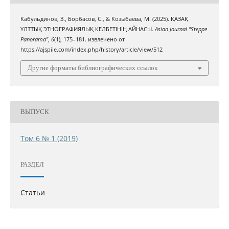
Кабульдинов, З., Борбасов, С., & Козыбаева, М. (2025). ҚАЗАҚ
ҰЛТТЫҚ ЭТНОГРАФИЯЛЫҚ КЕЛБЕТІНІҢ АЙНАСЫ.
Asian Journal "Steppe
Panorama"
,
6
(1), 175–181. извлечено от
https://ajspiie.com/index.php/history/article/view/512
Другие форматы библиографических ссылок
ВЫПУСК
Том 6 № 1 (2019)
РАЗДЕЛ
Статьи