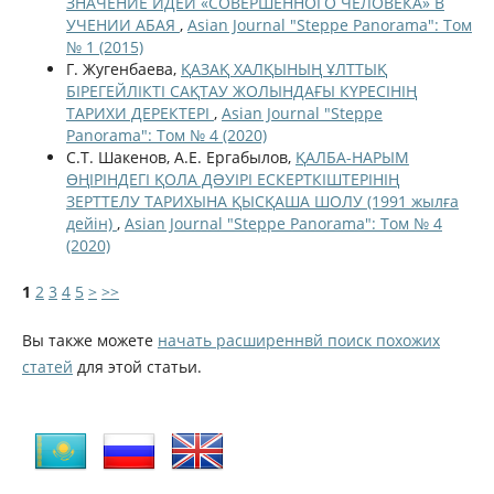
ЗНАЧЕНИЕ ИДЕИ «СОВЕРШЕННОГО ЧЕЛОВЕКА» В
УЧЕНИИ АБАЯ
,
Asian Journal "Steppe Panorama": Том
№ 1 (2015)
Г. Жугенбаева,
ҚАЗАҚ ХАЛҚЫНЫҢ ҰЛТТЫҚ
БІРЕГЕЙЛІКТІ САҚТАУ ЖОЛЫНДАҒЫ КҮРЕСІНІҢ
ТАРИХИ ДЕРЕКТЕРІ
,
Asian Journal "Steppe
Panorama": Том № 4 (2020)
С.Т. Шакенов, А.Е. Ергабылов,
ҚАЛБА-НАРЫМ
ӨҢІРІНДЕГІ ҚОЛА ДƏУІРІ ЕСКЕРТКІШТЕРІНІҢ
ЗЕРТТЕЛУ ТАРИХЫНА ҚЫСҚАША ШОЛУ (1991 жылға
дейін)
,
Asian Journal "Steppe Panorama": Том № 4
(2020)
1
2
3
4
5
>
>>
Вы также можете
начать расширеннвй поиск похожих
статей
для этой статьи.