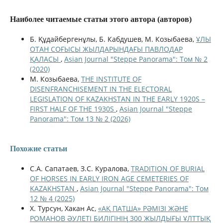
Наиболее читаемые статьи этого автора (авторов)
Б. Құдайбергенұлы, Б. Кабдушев, М. Козыбаева,
ҰЛЫ
ОТАН СОҒЫСЫ ЖЫЛДАРЫНДАҒЫ ПАВЛОДАР
ҚАЛАСЫ
,
Asian Journal "Steppe Panorama": Том № 2
(2020)
М. Козыбаева,
THE INSTITUTE OF
DISENFRANCHISEMENT IN THE ELECTORAL
LEGISLATION OF KAZAKHSTAN IN THE EARLY 1920S –
FIRST HALF OF THE 1930S
,
Asian Journal "Steppe
Panorama": Том 13 № 2 (2026)
Похожие статьи
С.А. Сапатаев, З.С. Куралова,
TRADITION OF BURIAL
OF HORSES IN EARLY IRON AGE CEMETERIES OF
KAZAKHSTAN
,
Asian Journal "Steppe Panorama": Том
12 № 4 (2025)
Х. Турсун, Хакан Ас,
«АҚ ПАТША» РӘМІЗІ ЖӘНЕ
РОМАНОВ ӘУЛЕТІ БИЛІГІНІҢ 300 ЖЫЛДЫҒЫ ҰЛТТЫҚ