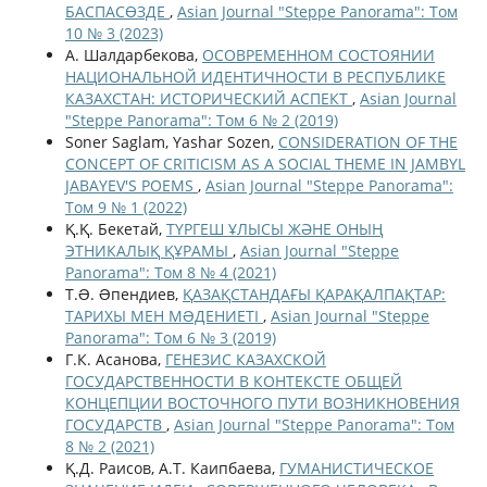
БАСПАСӨЗДЕ
,
Asian Journal "Steppe Panorama": Том
10 № 3 (2023)
А. Шалдарбекова,
ОСОВРЕМЕННОМ СОСТОЯНИИ
НАЦИОНАЛЬНОЙ ИДЕНТИЧНОСТИ В РЕСПУБЛИКЕ
КАЗАХСТАН: ИСТОРИЧЕСКИЙ АСПЕКТ
,
Asian Journal
"Steppe Panorama": Том 6 № 2 (2019)
Soner Saglam, Yashar Sozen,
CONSIDERATION OF THE
CONCEPT OF CRITICISM AS A SOCIAL THEME IN JAMBYL
JABAYEV'S POEMS
,
Asian Journal "Steppe Panorama":
Том 9 № 1 (2022)
Қ.Қ. Бекетай,
ТҮРГЕШ ҰЛЫСЫ ЖӘНЕ ОНЫҢ
ЭТНИКАЛЫҚ ҚҰРАМЫ
,
Asian Journal "Steppe
Panorama": Том 8 № 4 (2021)
Т.Ə. Əпендиев,
ҚАЗАҚСТАНДАҒЫ ҚАРАҚАЛПАҚТАР:
ТАРИХЫ МЕН МƏДЕНИЕТІ
,
Asian Journal "Steppe
Panorama": Том 6 № 3 (2019)
Г.К. Асанова,
ГЕНЕЗИС КАЗАХСКОЙ
ГОСУДАРСТВЕННОСТИ В КОНТЕКСТЕ ОБЩЕЙ
КОНЦЕПЦИИ ВОСТОЧНОГО ПУТИ ВОЗНИКНОВЕНИЯ
ГОСУДАРСТВ
,
Asian Journal "Steppe Panorama": Том
8 № 2 (2021)
Қ.Д. Раисов, А.Т. Каипбаева,
ГУМАНИСТИЧЕСКОЕ