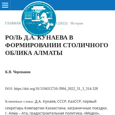
ГЛАВНАЯ
/
АРХИВЫ
/
ТОМ 9 № 3 (2022)
/
История
РОЛЬ Д.А. КУНАЕВА В
ФОРМИРОВАНИИ СТОЛИЧНОГО
ОБЛИКА АЛМАТЫ
К.В. Черепанов
DOI:
https://doi.org/10.51943/2710-3994_2022_31_3_314-328
Д.А. Кунаев, СССР, КазССР, первый
Ключевые слова:
секретарь Компартии Казахстана, заграничные поездки,
г. Алма – Ата, градостроительная политика, «Медео»,