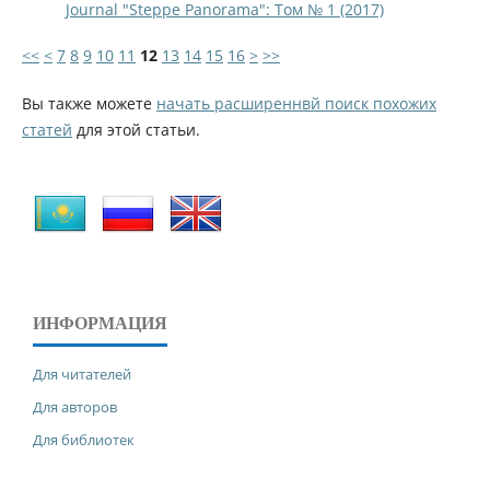
Journal "Steppe Panorama": Том № 1 (2017)
<<
<
7
8
9
10
11
12
13
14
15
16
>
>>
Вы также можете
начать расширеннвй поиск похожих
статей
для этой статьи.
ИНФОРМАЦИЯ
Для читателей
Для авторов
Для библиотек