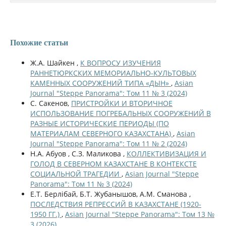
Похожие статьи
Ж.А. Шайкен ,
К ВОПРОСУ ИЗУЧЕНИЯ
РАННЕТЮРКСКИХ МЕМОРИАЛЬНО-КУЛЬТОВЫХ
КАМЕННЫХ СООРУЖЕНИЙ ТИПА «ДЫН»
,
Asian
Journal "Steppe Panorama": Том 11 № 3 (2024)
С. Сакенов,
ПРИСТРОЙКИ И ВТОРИЧНОЕ
ИСПОЛЬЗОВАНИЕ ПОГРЕБАЛЬНЫХ СООРУЖЕНИЙ В
РАЗНЫЕ ИСТОРИЧЕСКИЕ ПЕРИОДЫ (ПО
МАТЕРИАЛАМ СЕВЕРНОГО КАЗАХСТАНА)
,
Asian
Journal "Steppe Panorama": Том 11 № 2 (2024)
Н.А. Абуов , С.З. Маликова ,
КОЛЛЕКТИВИЗАЦИЯ И
ГОЛОД В СЕВЕРНОМ КАЗАХСТАНЕ В КОНТЕКСТЕ
СОЦИАЛЬНОЙ ТРАГЕДИИ
,
Asian Journal "Steppe
Panorama": Том 11 № 3 (2024)
Е.Т. Берлібай, Б.Т. Жубанышов, А.М. Сманова ,
ПОСЛЕДСТВИЯ РЕПРЕССИЙ В КАЗАХСТАНЕ (1920-
1950 ГГ.)
,
Asian Journal "Steppe Panorama": Том 13 №
3 (2026)