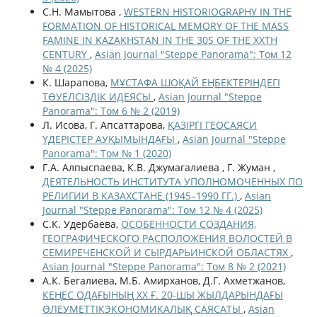
С.Н. Мамытова ,
WESTERN HISTORIOGRAPHY IN THE
FORMATION OF HISTORICAL MEMORY OF THE MASS
FAMINE IN KAZAKHSTAN IN THE 30S OF THE XXTH
CENTURY
,
Asian Journal "Steppe Panorama": Том 12
№ 4 (2025)
К. Шарапова,
МҰСТАФА ШОҚАЙ ЕҢБЕКТЕРІНДЕГІ
ТƏУЕЛСІЗДІК ИДЕЯСЫ
,
Asian Journal "Steppe
Panorama": Том 6 № 2 (2019)
Л. Исова, Г. Апсаттарова,
ҚАЗІРГІ ГЕОСАЯСИ
ҮДЕРІСТЕР АУҚЫМЫНДАҒЫ
,
Asian Journal "Steppe
Panorama": Том № 1 (2020)
Г.А. Алпыспаева, К.В. Джумагалиева , Г. Жуман ,
ДЕЯТЕЛЬНОСТЬ ИНСТИТУТА УПОЛНОМОЧЕННЫХ ПО
РЕЛИГИИ В КАЗАХСТАНЕ (1945–1990 ГГ.)
,
Asian
Journal "Steppe Panorama": Том 12 № 4 (2025)
С.К. Удербаева,
ОСОБЕННОСТИ СОЗДАНИЯ,
ГЕОГРАФИЧЕСКОГО РАСПОЛОЖЕНИЯ ВОЛОСТЕЙ В
СЕМИРЕЧЕНСКОЙ И СЫРДАРЬИНСКОЙ ОБЛАСТЯХ
,
Asian Journal "Steppe Panorama": Том 8 № 2 (2021)
А.К. Бегалиева, М.Б. Амирханов, Д.Г. Ахметжанов,
КЕҢЕС ОДАҒЫНЫҢ ХХ Ғ. 20-ШЫ ЖЫЛДАРЫНДАҒЫ
ƏЛЕУМЕТТІКЭКОНОМИКАЛЫҚ САЯСАТЫ
,
Asian