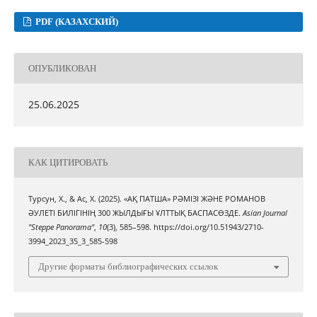
PDF (КАЗАХСКИЙ)
ОПУБЛИКОВАН
25.06.2025
КАК ЦИТИРОВАТЬ
Турсун, Х., & Ас, Х. (2025). «АҚ ПАТША» РӘМІЗІ ЖӘНЕ РОМАНОВ
ӘУЛЕТІ БИЛІГІНІҢ 300 ЖЫЛДЫҒЫ ҰЛТТЫҚ БАСПАСӨЗДЕ.
Asian Journal
"Steppe Panorama"
,
10
(3), 585–598. https://doi.org/10.51943/2710-
3994_2023_35_3_585-598
Другие форматы библиографических ссылок