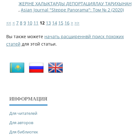
ЖЕРІНЕ ХАЛЫҚТАРДЫ ДЕПОРТАЦИЯЛАУ ТАРИХЫНАН
,
Asian Journal "Steppe Panorama": Том № 2 (2020)
<<
<
7
8
9
10
11
12
13
14
15
16
>
>>
Вы также можете
начать расширеннвй поиск похожих
статей
для этой статьи.
ИНФОРМАЦИЯ
Для читателей
Для авторов
Для библиотек