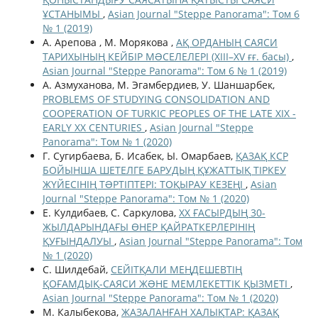
ҰСТАНЫМЫ
,
Asian Journal "Steppe Panorama": Том 6
№ 1 (2019)
А. Арепова , М. Морякова ,
АҚ ОРДАНЫҢ САЯСИ
ТАРИХЫНЫҢ КЕЙБІР МƏСЕЛЕЛЕРІ (XIII–XV ғғ. басы)
,
Asian Journal "Steppe Panorama": Том 6 № 1 (2019)
А. Азмуханова, М. Эгамбердиев, У. Шаншарбек,
PROBLEMS OF STUDYING CONSOLIDATION AND
COOPERATION OF TURKIC PEOPLES OF THE LATE XIX -
EARLY XX CENTURIES
,
Asian Journal "Steppe
Panorama": Том № 1 (2020)
Г. Сугирбаева, Б. Исабек, Ы. Омарбаев,
ҚАЗАҚ КСР
БОЙЫНША ШЕТЕЛГЕ БАРУДЫҢ ҚҰЖАТТЫҚ ТІРКЕУ
ЖҮЙЕСІНІҢ ТƏРТІПТЕРІ: ТОҚЫРАУ КЕЗЕҢІ
,
Asian
Journal "Steppe Panorama": Том № 1 (2020)
Е. Кулдибаев, С. Саркулова,
ХХ ҒАСЫРДЫҢ 30-
ЖЫЛДАРЫНДАҒЫ ӨНЕР ҚАЙРАТКЕРЛЕРІНІҢ
ҚУҒЫНДАЛУЫ
,
Asian Journal "Steppe Panorama": Том
№ 1 (2020)
С. Шилдебай,
СЕЙІТҚАЛИ МЕҢДЕШЕВТІҢ
ҚОҒАМДЫҚ-САЯСИ ЖƏНЕ МЕМЛЕКЕТТІК ҚЫЗМЕТІ
,
Asian Journal "Steppe Panorama": Том № 1 (2020)
М. Калыбекова,
ЖАЗАЛАНҒАН ХАЛЫҚТАР: ҚАЗАҚ