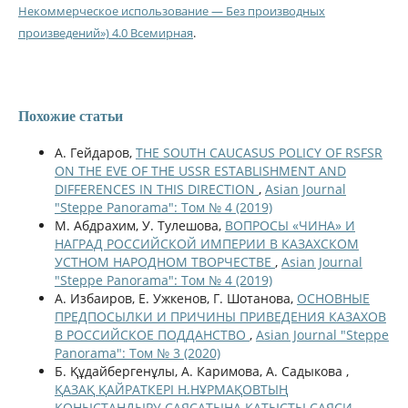
Некоммерческое использование — Без производных
произведений») 4.0 Всемирная
.
Похожие статьи
A. Гейдаров,
THE SOUTH CAUCASUS POLICY OF RSFSR
ON THE EVE OF THE USSR ESTABLISHMENT AND
DIFFERENCES IN THIS DIRECTION
,
Asian Journal
"Steppe Panorama": Том № 4 (2019)
М. Абдрахим, У. Тулешова,
ВОПРОСЫ «ЧИНА» И
НАГРАД РОССИЙСКОЙ ИМПЕРИИ В КАЗАХСКОМ
УСТНОМ НАРОДНОМ ТВОРЧЕСТВЕ
,
Asian Journal
"Steppe Panorama": Том № 4 (2019)
А. Избаиров, Е. Ужкенов, Г. Шотанова,
ОСНОВНЫЕ
ПРЕДПОСЫЛКИ И ПРИЧИНЫ ПРИВЕДЕНИЯ КАЗАХОВ
В РОССИЙСКОЕ ПОДДАНСТВО
,
Asian Journal "Steppe
Panorama": Том № 3 (2020)
Б. Құдайбергенұлы, А. Каримова, А. Садыкова ,
ҚАЗАҚ ҚАЙРАТКЕРІ Н.НҰРМАҚОВТЫҢ
ҚОНЫСТАНДЫРУ САЯСАТЫНА ҚАТЫСТЫ САЯСИ