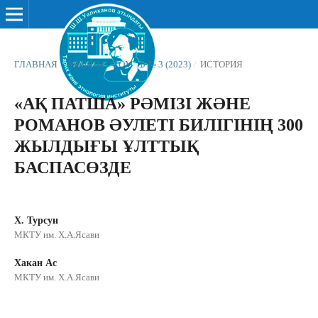
ГЛАВНАЯ
/
АРХИВЫ
/
ТОМ 10 № 3 (2023)
/
ИСТОРИЯ
«АҚ ПАТША» РӘМІЗІ ЖӘНЕ
РОМАНОВ ӘУЛЕТІ БИЛІГІНІҢ 300
ЖЫЛДЫҒЫ ҰЛТТЫҚ
БАСПАСӨЗДЕ
Х. Турсун
МКТУ им. Х.А.Ясави
Хакан Ас
МКТУ им. Х.А.Ясави