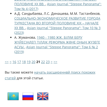
ПОЛОВИНЕ ХХ ВВ.
,
Asian Journal "Steppe Panorama":
Том № 4 (2017)
А.Д. Сандыбаева, Л.С. Динашева, М.М. Тастанбеков,
СОЦИАЛЬНО-ЭКОНОМИЧЕСКОЕ РАЗВИТИЕ ГОРОДА
ТУРКЕСТАНА ВО ВТОРОЙ ПОЛОВИНЕ ХІХ ‒ НАЧАЛЕ
ХХ ВВ.
,
Asian Journal "Steppe Panorama": Том 10 № 3
(2023)
А. Жуманова,
1940 - 1980 ЖЖ. БІЛІМ БЕРУ
ЖҮЙЕСІНДЕГІ ТІЛДІК РЕФОРМА ЖƏНЕ ОНЫҢ ЖҮЗЕГЕ
АСУЫ
,
Asian Journal "Steppe Panorama": Том 6 № 2
(2019)
<<
<
16
17
18
19
20
21
22
23
>
>>
Вы также можете
начать расширеннвй поиск похожих
статей
для этой статьи.