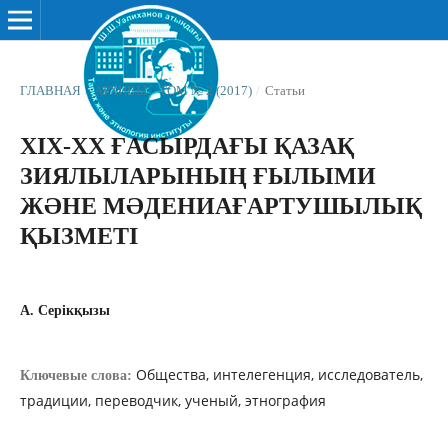
ГЛАВНАЯ
/
АРХИВЫ
/
ТОМ № 2 (2017)
/
Статьи
ХІХ-ХХ ҒАСЫРДАҒЫ ҚАЗАҚ
ЗИЯЛЫЛАРЫНЫҢ ҒЫЛЫМИ
ЖƏНЕ МƏДЕНИАҒАРТУШЫЛЫҚ
ҚЫЗМЕТІ
А. Серікқызы
Общества, интелегенция, исследователь,
Ключевые слова:
традиции, переводчик, ученый, этнография