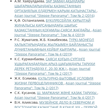
А.М. Хайрулдаева,
ЗАР ЗАМАН АҚЫНДАРЫ
ШЫҒАРМАЛАРЫНДАҒЫ ҚАЗАҚСТАННЫҢ
ОРТАЗИЯЛЫҚ ЕЛДЕРМЕН ҚАРЫМ-ҚАТЫНАСТАРЫ
,
Asian Journal "Steppe Panorama": Том № 2 (2016)
Қ.Ə. Оспанғалиев,
БҮКІЛРЕСЕЙЛІК ҚҰРЫЛТАЙ
ЖИНАЛЫСЫ ҚАРСАҢЫНДАҒЫ ШЫҒЫС
ҚАЗАҚСТАННЫҢ ҚОҒАМДЫ-САЯСИ ЖАҒДАЙЫ
,
Asian
Journal "Steppe Panorama": Том № 4 (2019)
Р.С. Жуматаев, Ж.Б. Кожабекова,
ТҮРКІ-МОҢҒОЛ
ХАЛЫҚТАРЫНДАҒЫ ЖЫЛҚЫМЕН БАЙЛАНЫСТЫ
ДҮНИЕТАНЫМНЫҢ КЕЙБІР ҚЫРЛАРЫ
,
Asian Journal
"Steppe Panorama": Том № 4 (2019)
К.С. Курманбаева,
САЯСИ ҚУҒЫН-СҮРГІНГЕ
ҰШЫРАҒАНДАРДЫҢ АРЫЗ-ШАҒЫМДАРЫ ТАРИХИ
ДЕРЕК РЕТІНДЕ(ХХ Ғ. 20-30 ЖЖ.)
,
Asian Journal
"Steppe Panorama": Том № 2 (2017)
Ж.К. Есимова,
КУЛЬТУРНО-БЫТОВЫЕ УСЛОВИЯ
ЖИЗНИ ПЕРВОЦЕЛИННИКОВ
,
Asian Journal "Steppe
Panorama": Том № 2 (2017)
С.К. Кусанов,
Ш. МАРЖАНИ ЖƏНЕ ҚАЗАҚ ТАРИХЫ
,
Asian Journal "Steppe Panorama": Том № 4 (2017)
В.Н. Алиясова,
МУЗЕЙНОЕ ДЕЛО В СЕВЕРНОМ И
ВОСТОЧНОМ КАЗАХСТАНЕ В КОНЦЕ XIX – ПЕРВОЙ