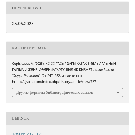
ОПУБЛИКОВАН
25.06.2025
КАК ЦИТИРОВАТЬ
Серікқызы, А. (2025). ХІХ-ХХ ҒАСЫРДАҒЫ ҚАЗАҚ ЗИЯЛЫЛАРЫНЫҢ
ҒЫЛЫМИ ЖƏНЕ МƏДЕНИАҒАРТУШЫЛЫҚ ҚЫЗМЕТІ.
Asian Journal
"Steppe Panorama"
, (2), 247–252. извлечено от
https://ajspiie.com/index.php/history/article/view/727
Другие форматы библиографических ссылок
ВЫПУСК
Том № 2 (2017)