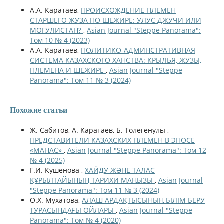
А.А. Каратаев,
ПРОИСХОЖДЕНИЕ ПЛЕМЕН
СТАРШЕГО ЖУЗА ПО ШЕЖИРЕ: УЛУС ДЖУЧИ ИЛИ
МОГУЛИСТАН?
,
Asian Journal "Steppe Panorama":
Том 10 № 4 (2023)
А.А. Каратаев,
ПОЛИТИКО-АДМИНСТРАТИВНАЯ
СИСТЕМА КАЗАХСКОГО ХАНСТВА: КРЫЛЬЯ, ЖУЗЫ,
ПЛЕМЕНА И ШЕЖИРЕ
,
Asian Journal "Steppe
Panorama": Том 11 № 3 (2024)
Похожие статьи
Ж. Сабитов, А. Каратаев, Б. Толегенулы ,
ПРЕДСТАВИТЕЛИ КАЗАХСКИХ ПЛЕМЕН В ЭПОСЕ
«МАНАС»
,
Asian Journal "Steppe Panorama": Том 12
№ 4 (2025)
Г.И. Кушенова ,
ХАЙДУ ЖӘНЕ ТАЛАС
ҚҰРЫЛТАЙЫНЫҢ ТАРИХИ МАҢЫЗЫ
,
Asian Journal
"Steppe Panorama": Том 11 № 3 (2024)
О.Х. Мухатова,
АЛАШ АРДАҚТЫСЫНЫҢ БІЛІМ БЕРУ
ТУРАСЫНДАҒЫ ОЙЛАРЫ
,
Asian Journal "Steppe
Panorama": Том № 4 (2020)