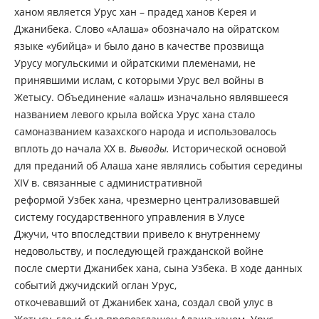
ханом является Урус хан – прадед ханов Керея и
Джанибека. Слово «Алаша» обозначало на ойратском
языке «убийца» и было дано в качестве прозвища
Урусу могульскими и ойратскими племенами, не
принявшими ислам, с которыми Урус вел войны в
Жетысу. Объединение «алаш» изначально являвшееся
названием левого крыла войска Урус хана стало
самоназванием казахского народа и использовалось
вплоть до начала XX в.
Выводы.
Исторической основой
для преданий об Алаша хане являлись события середины
XIV в. связанные с административной
реформой Узбек хана, чрезмерно централизовавшей
систему государственного управления в Улусе
Джучи, что впоследствии привело к внутреннему
недовольству, и последующей гражданской войне
после смерти Джанибек хана, сына Узбека. В ходе данных
событий джучидский оглан Урус,
откочевавший от Джанибек хана, создал свой улус в