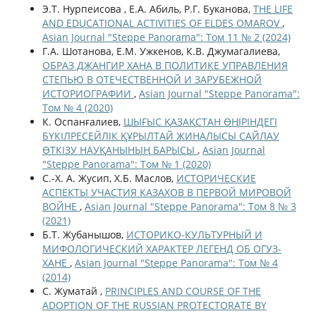
Э.Т. Нурпеисова , Е.А. Абиль, Р.Г. Буканова,
THE LIFE
AND EDUCATIONAL ACTIVITIES OF ELDES OMAROV
,
Asian Journal "Steppe Panorama": Том 11 № 2 (2024)
Г.А. Шотанова, Е.М. Ужкенов, К.В. Джумагалиева,
ОБРАЗ ДЖАНГИР ХАНА В ПОЛИТИКЕ УПРАВЛЕНИЯ
СТЕПЬЮ В ОТЕЧЕСТВЕННОЙ И ЗАРУБЕЖНОЙ
ИСТОРИОГРАФИИ
,
Asian Journal "Steppe Panorama":
Том № 4 (2020)
К. Оспанғалиев,
ШЫҒЫС ҚАЗАҚСТАН ӨҢІРІНДЕГІ
БҮКІЛРЕСЕЙЛІК ҚҰРЫЛТАЙ ЖИНАЛЫСЫ САЙЛАУ
ӨТКІЗУ НАУҚАНЫНЫҢ БАРЫСЫ
,
Asian Journal
"Steppe Panorama": Том № 1 (2020)
С.-Х. А. Жусип, Х.Б. Маслов,
ИСТОРИЧЕСКИЕ
АСПЕКТЫ УЧАСТИЯ КАЗАХОВ В ПЕРВОЙ МИРОВОЙ
ВОЙНЕ
,
Asian Journal "Steppe Panorama": Том 8 № 3
(2021)
Б.Т. Жубанышов,
ИСТОРИКО-КУЛЬТУРНЫЙ И
МИФОЛОГИЧЕСКИЙ ХАРАКТЕР ЛЕГЕНД ОБ ОГУЗ-
ХАНЕ
,
Asian Journal "Steppe Panorama": Том № 4
(2014)
С. Жуматай ,
PRINCIPLES AND COURSE OF THE
ADOPTION OF THE RUSSIAN PROTECTORATE BY