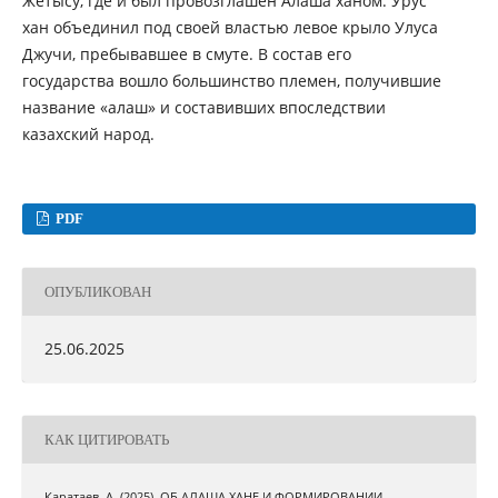
Жетысу, где и был провозглашен Алаша ханом. Урус
хан объединил под своей властью левое крыло Улуса
Джучи, пребывавшее в смуте. В состав его
государства вошло большинство племен, получившие
название «алаш» и составивших впоследствии
казахский народ.
PDF
ОПУБЛИКОВАН
25.06.2025
КАК ЦИТИРОВАТЬ
Каратаев, А. (2025). ОБ АЛАША ХАНЕ И ФОРМИРОВАНИИ