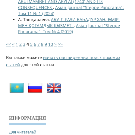
ABULMAMBET AND ABYLAI (1740) AND ITS
CONSEQUENCES
,
Asian Journal "Steppe Panorama":
Том 11 № 1 (2024)
А. Ташқараева,
АБУ-Л-ҒАЗИ БАҺАДҮР ХАН: ӨМІРІ
МЕН ҚОҒАМДЫҚ ҚЫЗМЕТІ
,
Asian Journal "Steppe
Panorama": Том № 4 (2019)
<<
<
1
2
3
4
5
6
7
8
9
10
>
>>
Вы также можете
начать расширеннвй поиск похожих
статей
для этой статьи.
ИНФОРМАЦИЯ
Для читателей