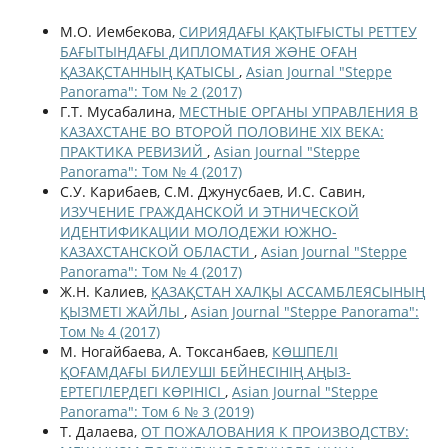
М.О. Иембекова,
СИРИЯДАҒЫ ҚАҚТЫҒЫСТЫ РЕТТЕУ
БАҒЫТЫНДАҒЫ ДИПЛОМАТИЯ ЖƏНЕ ОҒАН
ҚАЗАҚСТАННЫҢ ҚАТЫСЫ
,
Asian Journal "Steppe
Panorama": Том № 2 (2017)
Г.Т. Мусабалина,
МЕСТНЫЕ ОРГАНЫ УПРАВЛЕНИЯ В
КАЗАХСТАНЕ ВО ВТОРОЙ ПОЛОВИНЕ XIX ВЕКА:
ПРАКТИКА РЕВИЗИЙ
,
Asian Journal "Steppe
Panorama": Том № 4 (2017)
С.У. Карибаев, С.М. Джунусбаев, И.С. Савин,
ИЗУЧЕНИЕ ГРАЖДАНСКОЙ И ЭТНИЧЕСКОЙ
ИДЕНТИФИКАЦИИ МОЛОДЕЖИ ЮЖНО-
КАЗАХСТАНСКОЙ ОБЛАСТИ
,
Asian Journal "Steppe
Panorama": Том № 4 (2017)
Ж.Н. Калиев,
ҚАЗАҚСТАН ХАЛҚЫ АССАМБЛЕЯСЫНЫҢ
ҚЫЗМЕТІ ЖАЙЛЫ
,
Asian Journal "Steppe Panorama":
Том № 4 (2017)
М. Ногайбаева, А. Токсанбаев,
КӨШПЕЛІ
ҚОҒАМДАҒЫ БИЛЕУШІ БЕЙНЕСІНІҢ АҢЫЗ-
ЕРТЕГІЛЕРДЕГІ КӨРІНІСІ
,
Asian Journal "Steppe
Panorama": Том 6 № 3 (2019)
Т. Далаева,
ОТ ПОЖАЛОВАНИЯ К ПРОИЗВОДСТВУ: