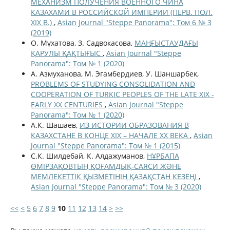
МЕХАНИЗМ ПОЛУЧЕНИЯ ВОЕННОГО ЧИНА
КАЗАХАМИ В РОССИЙСКОЙ ИМПЕРИИ (ПЕРВ. ПОЛ.
XIX В.)
,
Asian Journal "Steppe Panorama": Том 6 № 3
(2019)
О. Мұхатова, З. Садвокасова,
МАҢҒЫСТАУДАҒЫ
ҚАРУЛЫ ҚАҚТЫҒЫС
,
Asian Journal "Steppe
Panorama": Том № 1 (2020)
А. Азмуханова, М. Эгамбердиев, У. Шаншарбек,
PROBLEMS OF STUDYING CONSOLIDATION AND
COOPERATION OF TURKIC PEOPLES OF THE LATE XIX -
EARLY XX CENTURIES
,
Asian Journal "Steppe
Panorama": Том № 1 (2020)
А.К. Шашаев,
ИЗ ИСТОРИИ ОБРАЗОВАНИЯ В
КАЗАХСТАНЕ В КОНЦЕ ХIХ – НАЧАЛЕ ХХ ВЕКА
,
Asian
Journal "Steppe Panorama": Том № 1 (2015)
С.К. Шилдебай, К. Алдажуманов,
НҰРБАПА
ӨМІРЗАҚОВТЫҢ ҚОҒАМДЫҚ-САЯСИ ЖƏНЕ
МЕМЛЕКЕТТІК ҚЫЗМЕТІНІҢ ҚАЗАҚСТАН КЕЗЕҢІ
,
Asian Journal "Steppe Panorama": Том № 3 (2020)
<<
<
5
6
7
8
9
10
11
12
13
14
>
>>