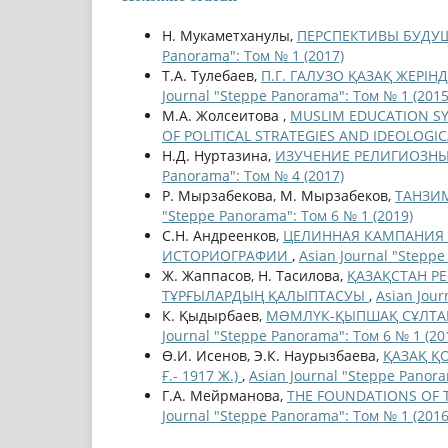
Н. Мукаметханулы,
ПЕРСПЕКТИВЫ БУД
Panorama": Том № 1 (2017)
Т.А. Тулебаев,
П.Г. ГАЛУЗО ҚАЗАҚ ЖЕРІ
Journal "Steppe Panorama": Том № 1 (2015
М.А. Жолсеитова ,
MUSLIM EDUCATION SYS
OF POLITICAL STRATEGIES AND IDEOLOGI
Н.Д. Нуртазина,
ИЗУЧЕНИЕ РЕЛИГИОЗНЫ
Panorama": Том № 4 (2017)
Р. Мырзабекова, М. Мырзабеков,
ТАНЗИМ
"Steppe Panorama": Том 6 № 1 (2019)
С.Н. Андреенков,
ЦЕЛИННАЯ КАМПАНИЯ 
ИСТОРИОГРАФИИ
,
Asian Journal "Steppe
Ж. Жаппасов, Н. Тасилова,
ҚАЗАҚСТАН Р
ТҰРҒЫЛАРДЫҢ ҚАЛЫПТАСУЫ
,
Asian Jour
К. Қыдырбаев,
МƏМЛҮК-ҚЫПШАҚ СҰЛТАН
Journal "Steppe Panorama": Том 6 № 1 (20
Ө.И. Исенов, Э.К. Наурызбаева,
ҚАЗАҚ Қ
Ғ.- 1917 Ж.)
,
Asian Journal "Steppe Panora
Г.А. Мейрманова,
THE FOUNDATIONS OF 
Journal "Steppe Panorama": Том № 1 (2016