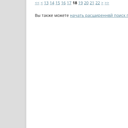
<<
<
13
14
15
16
17
18
19
20
21
22
>
>>
Вы также можете
начать расширеннвй поиск 