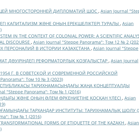
УЩЕЙ МНОГОСТОРОННЕЙ ДИПЛОМАТИЙ ШОС
,
Asian Journal "St
НДЕГІ КАПИТАЛИЗМ ЖƏНЕ ОНЫҢ ЕРЕКШЕЛІКТЕРІ ТУРАЛЫ
,
Asian
)
TEM IN THE CONTEXT OF COLONIAL POWER: A SCIENTIFIC ANALYS
CAL DISCOURSE
,
Asian Journal "Steppe Panorama": Том 12 № 2 (202
Х ПЕРСОНАЛИЙ В ИСТОРИИ КАЗАХСТАНА
,
Asian Journal "Steppe
АТ ДƏУІРІНДЕГІ РЕФОРМАТОРЛЫҚ ҚОЗҒАЛЫСТАР
,
Asian Journal
1954 Г. В СОВЕТСКОЙ И СОВРЕМЕННОЙ РОССИЙСКОЙ
 Panorama": Том 10 № 3 (2023)
ЕСПУБЛИКАСЫ ТАРИХНАМАСЫНДАҒЫ ЖАҢА КОНЦЕПТУАЛДЫ
nal "Steppe Panorama": Том № 1 (2016)
ДЫҒЫ ЖƏНЕ ОНЫҢ ƏЛЕМ ӨРКЕНИЕТІНЕ ҚОСҚАН ҮЛЕСІ
,
Asian
19)
ОҒАМЫНДАҒЫ ТАРХАНДАР ИНСТИТУТЫ: ТАРИХНАМАЛЫҚ ШОЛУ (XV
ma": Том № 1 (2016)
TRANSFORMATIONAL FORMS OF ETIQUETTE OF THE KAZAKH
,
Asian
)