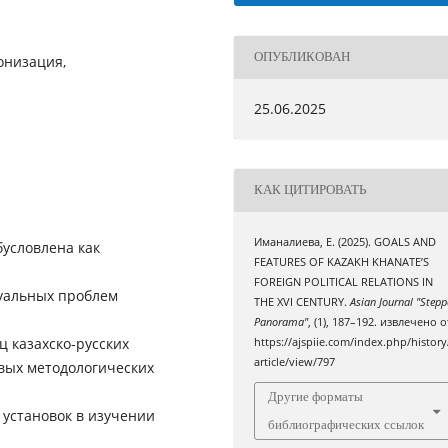
ОПУБЛИКОВАН
онизация,
25.06.2025
КАК ЦИТИРОВАТЬ
Иманалиева, Е. (2025). GOALS AND
бусловлена как
FEATURES OF KAZAKH KHANATE’S
FOREIGN POLITICAL RELATIONS IN
туальных проблем
THE XVI CENTURY.
Asian Journal "Stepp
Panorama"
, (1), 187–192. извлечено о
 казахско-русских
https://ajspiie.com/index.php/history
article/view/797
овых методологических
Другие форматы
установок в изучении
библиографических ссылок