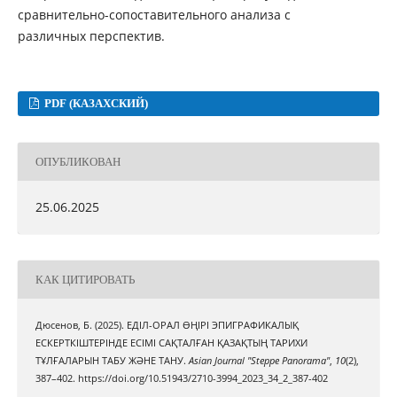
сравнительно-сопоставительного анализа с
различных перспектив.
PDF (КАЗАХСКИЙ)
ОПУБЛИКОВАН
25.06.2025
КАК ЦИТИРОВАТЬ
Дюсенов, Б. (2025). ЕДІЛ-ОРАЛ ӨҢІРІ ЭПИГРАФИКАЛЫҚ
ЕСКЕРТКІШТЕРІНДЕ ЕСІМІ САҚТАЛҒАН ҚАЗАҚТЫҢ ТАРИХИ
ТҰЛҒАЛАРЫН ТАБУ ЖӘНЕ ТАНУ.
Asian Journal "Steppe Panorama"
,
10
(2),
387–402. https://doi.org/10.51943/2710-3994_2023_34_2_387-402