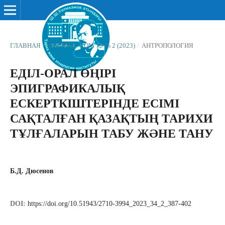
ГЛАВНАЯ
/
АРХИВЫ
/
ТОМ 10 № 2 (2023)
/
АНТРОПОЛОГИЯ
ЕДІЛ-ОРАЛ ӨҢІРІ
ЭПИГРАФИКАЛЫҚ
ЕСКЕРТКІШТЕРІНДЕ ЕСІМІ
САҚТАЛҒАН ҚАЗАҚТЫҢ ТАРИХИ
ТҰЛҒАЛАРЫН ТАБУ ЖӘНЕ ТАНУ
Б.Д. Дюсенов
DOI:
https://doi.org/10.51943/2710-3994_2023_34_2_387-402