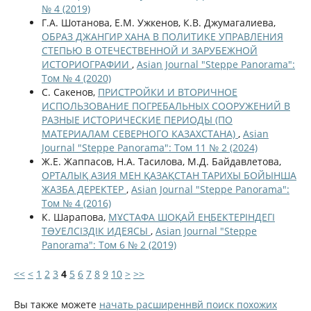
№ 4 (2019)
Г.А. Шотанова, Е.М. Ужкенов, К.В. Джумагалиева,
ОБРАЗ ДЖАНГИР ХАНА В ПОЛИТИКЕ УПРАВЛЕНИЯ
СТЕПЬЮ В ОТЕЧЕСТВЕННОЙ И ЗАРУБЕЖНОЙ
ИСТОРИОГРАФИИ
,
Asian Journal "Steppe Panorama":
Том № 4 (2020)
С. Сакенов,
ПРИСТРОЙКИ И ВТОРИЧНОЕ
ИСПОЛЬЗОВАНИЕ ПОГРЕБАЛЬНЫХ СООРУЖЕНИЙ В
РАЗНЫЕ ИСТОРИЧЕСКИЕ ПЕРИОДЫ (ПО
МАТЕРИАЛАМ СЕВЕРНОГО КАЗАХСТАНА)
,
Asian
Journal "Steppe Panorama": Том 11 № 2 (2024)
Ж.Е. Жаппасов, Н.А. Тасилова, М.Д. Байдавлетова,
ОРТАЛЫҚ АЗИЯ МЕН ҚАЗАҚСТАН ТАРИХЫ БОЙЫНША
ЖАЗБА ДЕРЕКТЕР
,
Asian Journal "Steppe Panorama":
Том № 4 (2016)
К. Шарапова,
МҰСТАФА ШОҚАЙ ЕҢБЕКТЕРІНДЕГІ
ТƏУЕЛСІЗДІК ИДЕЯСЫ
,
Asian Journal "Steppe
Panorama": Том 6 № 2 (2019)
<<
<
1
2
3
4
5
6
7
8
9
10
>
>>
Вы также можете
начать расширеннвй поиск похожих