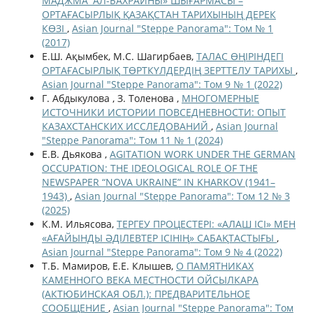
МАДЖМА 'АЛ-БАХРАЙНЫ» ШЫҒАРМАСЫ –
ОРТАҒАСЫРЛЫҚ ҚАЗАҚСТАН ТАРИХЫНЫҢ ДЕРЕК
КӨЗІ
,
Asian Journal "Steppe Panorama": Том № 1
(2017)
Е.Ш. Ақымбек, М.С. Шагирбаев,
ТАЛАС ӨҢІРІНДЕГІ
ОРТАҒАСЫРЛЫҚ ТӨРТКҮЛДЕРДІҢ ЗЕРТТЕЛУ ТАРИХЫ
,
Asian Journal "Steppe Panorama": Том 9 № 1 (2022)
Г. Абдыкулова , З. Толенова ,
МНОГОМЕРНЫЕ
ИСТОЧНИКИ ИСТОРИИ ПОВСЕДНЕВНОСТИ: ОПЫТ
КАЗАХСТАНСКИХ ИССЛЕДОВАНИЙ
,
Asian Journal
"Steppe Panorama": Том 11 № 1 (2024)
Е.В. Дьякова ,
AGITATION WORK UNDER THE GERMAN
OCCUPATION: THE IDEOLOGICAL ROLE OF THE
NEWSPAPER “NOVA UKRAINE” IN KHARKOV (1941–
1943)
,
Asian Journal "Steppe Panorama": Том 12 № 3
(2025)
К.М. Ильясова,
ТЕРГЕУ ПРОЦЕСТЕРІ: «АЛАШ ІСІ» МЕН
«АҒАЙЫНДЫ ӘДІЛЕВТЕР ІСІНІҢ» САБАҚТАСТЫҒЫ
,
Asian Journal "Steppe Panorama": Том 9 № 4 (2022)
Т.Б. Мамиров, Е.Е. Клышев,
О ПАМЯТНИКАХ
КАМЕННОГО ВЕКА МЕСТНОСТИ ОЙСЫЛКАРА
(АКТЮБИНСКАЯ ОБЛ.): ПРЕДВАРИТЕЛЬНОЕ
СООБЩЕНИЕ
,
Asian Journal "Steppe Panorama": Том