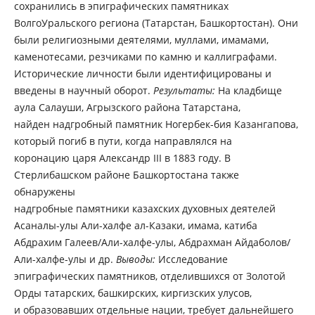
сохранились в эпиграфических памятниках
ВолгоУральского региона (Татарстан, Башкортостан). Они
были религиозными деятелями, муллами, имамами,
каменотесами, резчиками по камню и каллиграфами.
Исторические личности были идентифицированы и
введены в научный оборот.
Результаты:
На кладбище
аула Салауши, Агрызского района Татарстана,
найден надгробный памятник Ногербек-бия Казангапова,
который погиб в пути, когда направлялся на
коронацию царя Александр III в 1883 году. В
Стерлибашском районе Башкортостана также
обнаружены
надгробные памятники казахских духовных деятелей
Асаналы-улы Али-халфе ал-Казаки, имама, катиба
Абдрахим Галеев/Али-халфе-улы, Абдрахман Айдаболов/
Али-халфе-улы и др.
Выводы:
Исследование
эпиграфических памятников, отделившихся от Золотой
Орды татарских, башкирских, киргизских улусов,
и образовавших отдельные нации, требует дальнейшего