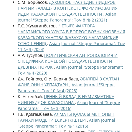
С.М. Борбасов,
ДУХОВНОЕ НАСЛЕДИЕ ЛИДЕРОВ
ПАРТИИ «АЛАШ» В КОНТЕКСТЕ ФОРМИРОВАНИЯ
ИДЕИ КАЗАХСКОЙ ГОСУДАРСТВЕННОСТИ
,
Asian
Journal "Steppe Panorama": Том 8 № 2 (2021)
Т.С. Жумаганбетов ,
ЧЕТЫРЕ ФАКТОРА
ЧАГАТАЙСКОГО УЛУСА В ВОПРОС ВОЗНИКНОВЕНИЯ
КАЗАХСКОГО ХАНСТВА (КАЗАХСКО-ЧАГАТАЙСКИЕ
ОТНОШЕНИЯ)
,
Asian Journal "Steppe Panorama": Том
11 № 3 (2024)
А.Р. Тусупов,
ПОЛИТИЧЕСКАЯ АНТРОПОЛОГИЯ И
СПЕЦИФИКА КОЧЕВОЙ ГОСУДАРСТВЕННОСТИ
ДРЕВНИХ ТЮРОК
,
Asian Journal "Steppe Panorama":
Том № 4 (2020)
Дж. Гейноуз, О.У. Беркинбаев,
ӘБІЛПЕЙІЗ СҰЛТАН
ЖӘНЕ ОНЫҢ ҰРПАҚТАРЫ
,
Asian Journal "Steppe
Panorama": Том 10 № 4 (2023)
К. Ускенбай,
ЦЕННЫЙ ВКЛАД В НУМИЗМАТИКУ
ЧИНГИЗИДОВ КАЗАХСТАНА
,
Asian Journal "Steppe
Panorama": Том № 3 (2016)
Г.Б. Қозғамбаева,
АЛМАТЫ ҚАЛАСЫ МЕН ОНЫҢ
ТАРИХИ МƏДЕНИ ЕСКЕРТКІШТЕРІ
,
Asian Journal
"Steppe Panorama": Том № 1 (2016)
Г.С. Султангалиева , Н.Т. Ануаров,
ОРЕНБУРГСКИЙ