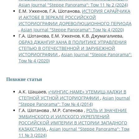
Asian Journal "Steppe Panorama": Том 11 № 2 (2024)
Е.М. Ужкенов, Г.А. Шотанова,
ИСТОРИЯ САРАЙЧИКА
И АКТОБЕ В ЗЕРКАЛЕ РОССИЙСКОЙ
ИСТОРИОГРАФИИ ДОРЕВОЛЮЦИОННОГО ПЕРИОДА
,
Asian Journal "Steppe Panorama": Том № 4 (2020)
Г.А. Шотанова, Е.М. Ужкенов, К.В. Джумагалиева,
ОБРАЗ ДЖАНГИР ХАНА В ПОЛИТИКЕ УПРАВЛЕНИЯ
СТЕПЬЮ В ОТЕЧЕСТВЕННОЙ И ЗАРУБЕЖНОЙ
ИСТОРИОГРАФИИ
,
Asian Journal "Steppe Panorama":
Том № 4 (2020)
Похожие статьи
А.К. Шашаев,
«ЧИНГИС-НАМЕ» УТЕМИШ-ХАДЖИ В
СТЕПНОЙ УСТНОЙ ИСТОРИОГРАФИИ
,
Asian Journal
"Steppe Panorama": Том № 4 (2014)
Г.А. Шотанова , М.Р. Сатенова ,
РОЛЬ И ЗНАЧЕНИЕ
ЭМБИНСКОГО И УИЛСКОГО УКРЕПЛЕНИЙ
РОССИЙСКОЙ ИМПЕРИИ В ИСТОРИИ ЗАПАДНОГО
КАЗАХСТАНА
,
Asian Journal "Steppe Panorama": Том
11 № 3 (2024)