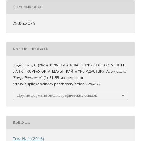
ОПУБЛИКОВАН
25.06.2025
КАК ЦИТИРОВАТЬ
Бақторазов, С. (2025). 1920-ШЫ ЖЫЛДАРЫ ТҮРКІСТАН АКСР-ІНДЕГІ
БИЛІКТІ ҚОРҒАУ ОРГАНДАРЫН ҚАЙТА ҰЙЫМДАСТЫРУ.
Asian Journal
"Steppe Panorama"
, (1), 51–55. извлечено от
https://ajspiie.com/index.php/history/article/view/875
Другие форматы библиографических ссылок
ВЫПУСК
Том № 1 (2016)