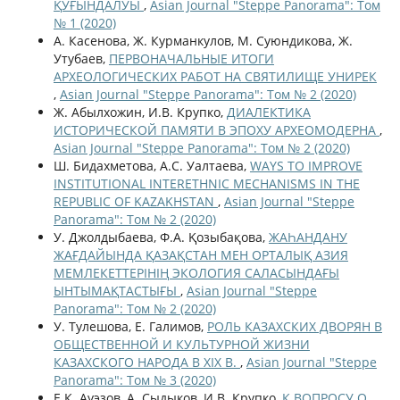
ҚУҒЫНДАЛУЫ
,
Asian Journal "Steppe Panorama": Том
№ 1 (2020)
А. Касенова, Ж. Курманкулов, М. Суюндикова, Ж.
Утубаев,
ПЕРВОНАЧАЛЬНЫЕ ИТОГИ
АРХЕОЛОГИЧЕСКИХ РАБОТ НА СВЯТИЛИЩЕ УНИРЕК
,
Asian Journal "Steppe Panorama": Том № 2 (2020)
Ж. Абылхожин, И.В. Крупко,
ДИАЛЕКТИКА
ИСТОРИЧЕСКОЙ ПАМЯТИ В ЭПОХУ АРХЕОМОДЕРНА
,
Asian Journal "Steppe Panorama": Том № 2 (2020)
Ш. Бидахметова, А.С. Уалтаева,
WAYS TO IMPROVE
INSTITUTIONAL INTERETHNIC MECHANISMS IN THE
REPUBLIC OF KAZAKHSTAN
,
Asian Journal "Steppe
Panorama": Том № 2 (2020)
У. Джолдыбаева, Ф.А. Қозыбақова,
ЖАҺАНДАНУ
ЖАҒДАЙЫНДА ҚАЗАҚСТАН МЕН ОРТАЛЫҚ АЗИЯ
МЕМЛЕКЕТТЕРІНІҢ ЭКОЛОГИЯ САЛАСЫНДАҒЫ
ЫНТЫМАҚТАСТЫҒЫ
,
Asian Journal "Steppe
Panorama": Том № 2 (2020)
У. Тулешова, Е. Галимов,
РОЛЬ КАЗАХСКИХ ДВОРЯН В
ОБЩЕСТВЕННОЙ И КУЛЬТУРНОЙ ЖИЗНИ
КАЗАХСКОГО НАРОДА В XIX В.
,
Asian Journal "Steppe
Panorama": Том № 3 (2020)
Е.К. Ауэзов, А. Сыдыков, И.В. Крупко,
К ВОПРОСУ О