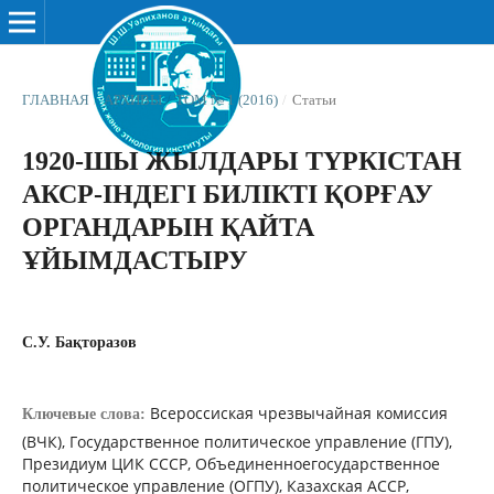
ГЛАВНАЯ
/
АРХИВЫ
/
ТОМ № 1 (2016)
/
Статьи
1920-ШЫ ЖЫЛДАРЫ ТҮРКІСТАН
АКСР-ІНДЕГІ БИЛІКТІ ҚОРҒАУ
ОРГАНДАРЫН ҚАЙТА
ҰЙЫМДАСТЫРУ
С.У. Бақторазов
Всероссиская чрезвычайная комиссия
Ключевые слова:
(ВЧК), Государственное политическое управление (ГПУ),
Президиум ЦИК СССР, Объединенноегосударственное
политическое управление (ОГПУ), Казахская АССР,