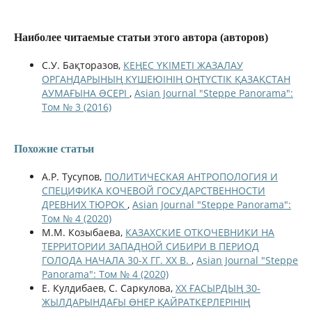
Наиболее читаемые статьи этого автора (авторов)
С.У. Бақторазов,
КЕҢЕС ҮКІМЕТІ ЖАЗАЛАУ
ОРГАНДАРЫНЫҢ КҮШЕЮІНІҢ ОҢТҮСТІК ҚАЗАҚСТАН
АУМАҒЫНА ƏСЕРІ
,
Asian Journal "Steppe Panorama":
Том № 3 (2016)
Похожие статьи
А.Р. Тусупов,
ПОЛИТИЧЕСКАЯ АНТРОПОЛОГИЯ И
СПЕЦИФИКА КОЧЕВОЙ ГОСУДАРСТВЕННОСТИ
ДРЕВНИХ ТЮРОК
,
Asian Journal "Steppe Panorama":
Том № 4 (2020)
М.М. Козыбаева,
КАЗАХСКИЕ ОТКОЧЕВНИКИ НА
ТЕРРИТОРИИ ЗАПАДНОЙ СИБИРИ В ПЕРИОД
ГОЛОДА НАЧАЛА 30-Х ГГ. XX В.
,
Asian Journal "Steppe
Panorama": Том № 4 (2020)
Е. Кулдибаев, С. Саркулова,
ХХ ҒАСЫРДЫҢ 30-
ЖЫЛДАРЫНДАҒЫ ӨНЕР ҚАЙРАТКЕРЛЕРІНІҢ