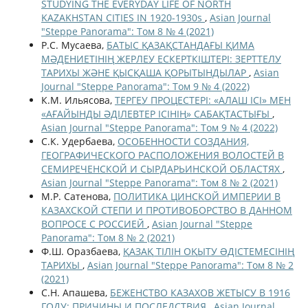
STUDYING THE EVERYDAY LIFE OF NORTH
KAZAKHSTAN CITIES IN 1920-1930s
,
Asian Journal
"Steppe Panorama": Том 8 № 4 (2021)
Р.С. Мусаева,
БАТЫС ҚАЗАҚСТАНДАҒЫ ҚИМА
МӘДЕНИЕТІНІҢ ЖЕРЛЕУ ЕСКЕРТКІШТЕРІ: ЗЕРТТЕЛУ
ТАРИХЫ ЖӘНЕ ҚЫСҚАША ҚОРЫТЫНДЫЛАР
,
Asian
Journal "Steppe Panorama": Том 9 № 4 (2022)
К.М. Ильясова,
ТЕРГЕУ ПРОЦЕСТЕРІ: «АЛАШ ІСІ» МЕН
«АҒАЙЫНДЫ ӘДІЛЕВТЕР ІСІНІҢ» САБАҚТАСТЫҒЫ
,
Asian Journal "Steppe Panorama": Том 9 № 4 (2022)
С.К. Удербаева,
ОСОБЕННОСТИ СОЗДАНИЯ,
ГЕОГРАФИЧЕСКОГО РАСПОЛОЖЕНИЯ ВОЛОСТЕЙ В
СЕМИРЕЧЕНСКОЙ И СЫРДАРЬИНСКОЙ ОБЛАСТЯХ
,
Asian Journal "Steppe Panorama": Том 8 № 2 (2021)
М.Р. Сатенова,
ПОЛИТИКА ЦИНСКОЙ ИМПЕРИИ В
КАЗАХСКОЙ СТЕПИ И ПРОТИВОБОРСТВО В ДАННОМ
ВОПРОСЕ С РОССИЕЙ
,
Asian Journal "Steppe
Panorama": Том 8 № 2 (2021)
Ф.Ш. Оразбаева,
ҚАЗАҚ ТІЛІН ОҚЫТУ ƏДІСТЕМЕСІНІҢ
ТАРИХЫ
,
Asian Journal "Steppe Panorama": Том 8 № 2
(2021)
С.Н. Апашева,
БЕЖЕНСТВО КАЗАХОВ ЖЕТЫСУ В 1916
ГОДУ: ПРИЧИНЫ И ПОСЛЕДСТВИЯ
,
Asian Journal