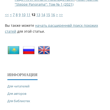
"Steppe Panorama": Том № 1 (2021)
<<
<
7
8
9
10
11
12
13
14
15
16
>
>>
Вы также можете
начать расширеннвй поиск похожих
статей
для этой статьи.
ИНФОРМАЦИЯ
Для читателей
Для авторов
Для библиотек