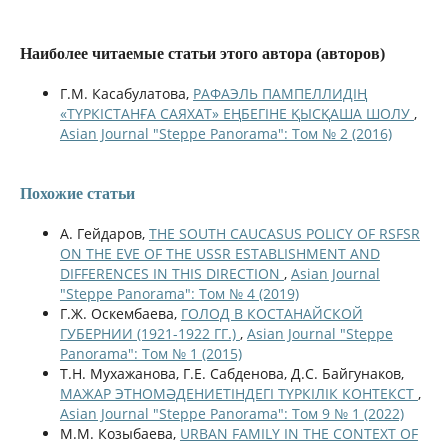
Наиболее читаемые статьи этого автора (авторов)
Г.М. Касабулатова,
РАФАЭЛЬ ПАМПЕЛЛИДІҢ
«ТҮРКІСТАНҒА САЯХАТ» ЕҢБЕГІНЕ ҚЫСҚАША ШОЛУ
,
Asian Journal "Steppe Panorama": Том № 2 (2016)
Похожие статьи
A. Гейдаров,
THE SOUTH CAUCASUS POLICY OF RSFSR
ON THE EVE OF THE USSR ESTABLISHMENT AND
DIFFERENCES IN THIS DIRECTION
,
Asian Journal
"Steppe Panorama": Том № 4 (2019)
Г.Ж. Оскембаева,
ГОЛОД В КОСТАНАЙСКОЙ
ГУБЕРНИИ (1921-1922 ГГ.)
,
Asian Journal "Steppe
Panorama": Том № 1 (2015)
Т.Н. Мухажанова, Г.Е. Сабденова, Д.С. Байгунаков,
МАЖАР ЭТНОМӘДЕНИЕТІНДЕГІ ТҮРКІЛІК КОНТЕКСТ
,
Asian Journal "Steppe Panorama": Том 9 № 1 (2022)
М.М. Козыбаева,
URBAN FAMILY IN THE CONTEXT OF