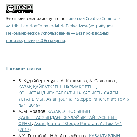
Это произведение доступно по
лицензии Creative Commons
«Attribution-NonCommercial-NoDerivatives» («Атрибуция —
Некоммерческое использование — Без производных
произведений») 4.0 Всемирная
.
Похожие статьи
Б. Құдайбергенұлы, А. Каримова, А. Садыкова ,
ҚАЗАҚ ҚАЙРАТКЕРІ Н.НҰРМАҚОВТЫҢ
ҚОНЫСТАНДЫРУ САЯСАТЫНА ҚАТЫСТЫ САЯСИ
ҰСТАНЫМЫ
,
Asian Journal "Steppe Panorama": Том 6
№ 1 (2019)
Ж.М. Арапов,
ҚАЗАҚ ЭТНОСЫНЫҢ
ҚАЛЫПТАСУЫНДАҒЫ ЖАЛАЙЫР ТАЙПАСЫНЫҢ
ОРНЫ
,
Asian Journal "Steppe Panorama": Том № 1
(2017)
А.У. Токтабай , Н.А. Досымбетов ,
ҚАЗАҚТАРДЫҢ