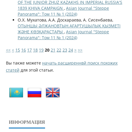
OF THE JUNIOR ZHUZ KAZAKHS IN IMPERIAL RUSSIA'S
1839 KHIVA CAMPAIGN
,
Asian Journal "Steppe
Panorama": Том 11 № 1 (2024)
О.Х. Мухатова, А.А. Доскараева, А. Сисенбаева,
ОТЫНШЫ ӘЛЖАНОВТЫҢ АҒАРТУШЫЛЫҚ ҚЫЗМЕТІ
ЖӘНЕ КӨЗҚАРАСТАРЫ
,
Asian Journal "Steppe
Panorama": Том 11 № 1 (2024)
<<
<
15
16
17
18
19
20
21
22
23
24
>
>>
Вы также можете
начать расширеннвй поиск похожих
статей
для этой статьи.
ИНФОРМАЦИЯ