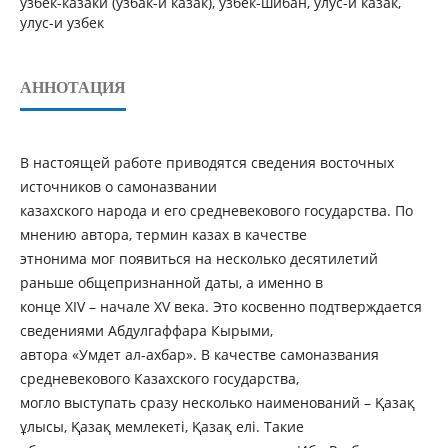
узбек-казаки (узбак-и казак), узбек-шибан, улус-и казак,
улус-и узбек
АННОТАЦИЯ
В настоящей работе приводятся сведения восточных
источников о самоназвании
казахского народа и его средневекового государства. По
мнению автора, термин казах в качестве
этнонима мог появиться на несколько десятилетий
раньше общепризнанной даты, а именно в
конце XIV – начале XV века. Это косвенно подтверждается
сведениями Абдулгаффара Кырыми,
автора «Умдет ал-ахбар». В качестве самоназвания
средневекового Казахского государства,
могло выступать сразу несколько наименований – Қазақ
ұлысы, Қазақ мемлекеті, Қазақ елі. Такие