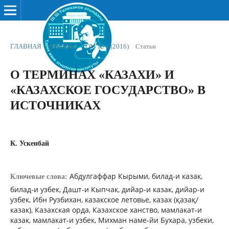
ГЛАВНАЯ
/
АРХИВЫ
/
ТОМ № 4 (2016)
/
Статьи
О ТЕРМИНАХ «КАЗАХИ» И
«КАЗАХСКОЕ ГОСУДАРСТВО» В
ИСТОЧНИКАХ
К. Ускенбай
Абдулгаффар Кырыми, билад-и казак,
Ключевые слова:
билад-и узбек, Дашт-и Кыпчак, дийар-и казак, дийар-и
узбек, Ибн Рузбихан, казакское летовье, казах (қазақ/
казак), Казахская орда, Казахское ханство, мамлакат-и
казак, мамлакат-и узбек, Михман наме-йи Бухара, узбеки,