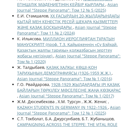
ЕГІНШІЛІК МӘДЕНИЕТІНІҢ КЕЙБІР ҚЫРЛАРЫ
,
Asian
Journal "Steppe Panorama": Том 12 № 5 (2025)
Е.И. Стамшалов,
XX ҒАСЫРДЫҢ 20-ЖЫЛДАРЫНДАҒЫ
ҚЫТАЙ МЕН КЕҢЕСТІК РЕСЕЙ ШЕКАРА ҚЫЗМЕТТЕРІ
ЖӘНЕ ҚАЗАҚ БОСҚЫНДАРЫ
,
Asian Journal "Steppe
Panorama": Том 11 № 2 (2024)
К. Ильясова,
МИЛЛИОН ИЕРОГЛИФТАН ТҰРАТЫН
МАНУСКРИПТ (проф. Т.З. Қайыркеннің «Су Бэйхай.
Қазақтың жалпы тарихы» қолжазбасын зерттеу
жобасы негізінде)
,
Asian Journal "Steppe Panorama":
Том № 1 (2020)
Ж. Талдыбаев,
ҚАЗАҚ ХАЛҚЫ: КӨШІ-ҚОН
ТАРИХЫНЫҢ ДЕМОГРАФИЯСЫ (1926-1959 Ж.Ж.)
,
Asian Journal "Steppe Panorama": Том № 1 (2016)
Г.О. Рвайдарова,
1928-1929 ЖЫЛДАРДАҒЫ ІРІ ҚАЗАҚ
БАЙЛАРЫН ТƏРКІЛЕУ МƏСЕЛЕСІНЕ ЖАҢА КӨЗҚАРАС
,
Asian Journal "Steppe Panorama": Том № 1 (2017)
Ж.М. Дюсембекова , Х.М. Турсун , Ж.Ж. Женис ,
KAZAKH STUDENTS IN GERMANY IN 1922–1926
,
Asian
Journal "Steppe Panorama": Том 12 № 1 (2025)
С.Т. Токболат, Б.А. Джурсунбаев, Б.Т. Жубанышов,
CAMPAIGNING ACROSS THE STEPPE: THE VITAL ROLE