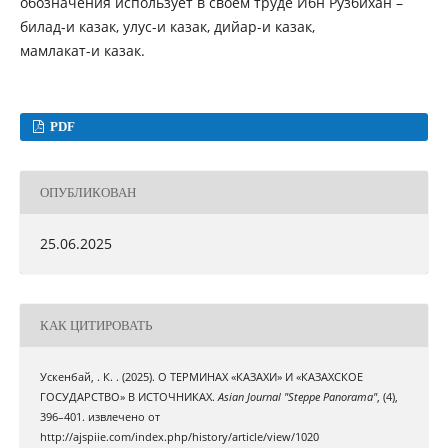
обозначения использует в своем труде Ибн Рузбихан –
билад-и казак, улус-и казак, дийар-и казак,
мамлакат-и казак.
PDF
ОПУБЛИКОВАН
25.06.2025
КАК ЦИТИРОВАТЬ
Ускенбай, . К. . (2025). О ТЕРМИНАХ «КАЗАХИ» И «КАЗАХСКОЕ
ГОСУДАРСТВО» В ИСТОЧНИКАХ.
Asian Journal "Steppe Panorama"
, (4),
396–401. извлечено от
http://ajspiie.com/index.php/history/article/view/1020