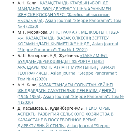
А.Н. Кали ,
ҚАЗАҚСТАНДЫҚТАРДЫҢ «БƏРІ ДЕ
МАЙДАНҒА, БƏРІ ДЕ ЖЕҢІС ҮШІН!» ҰРАНЫМЕН
ЖЕҢІСКЕ ҚОСҚАН ҮЛЕСІ (Жамбыл облысының
мысалында)
,
Asian Journal "Steppe Panorama": Том
№ 4 (2020)
М.Т. Морякова,
ЭТНОГРАФ А.Л. МЕЛКОВТЫҢ 1920-
жж. ҚАЗАҚСТАНДЫ (ҚАЗАҚ ӨЛКЕСІН) ЗЕРТТЕУ
ҚОҒАМЫНДАҒЫ ҚЫЗМЕТІ ЖӨНІНДЕ
,
Asian Journal
"Steppe Panorama": Том № 1 (2021)
Б.Ш. Батырхан, У.Д. Жузбаева,
«ТАҚУИМ ƏЛ-
БҰЛДАН» ДЕРЕККӨЗІНДЕГІ ЖЕРОРТА ТЕҢІЗІ
АРАЛДАРЫ ЖƏНЕ АТЛАНТ МҰХИТЫНЫҢ ТАРИХИ
ГЕОГРАФИЯСЫ
,
Asian Journal "Steppe Panorama":
Том № 4 (2020)
А.Н. Кали,
ҚАЗАҚСТАНДАҒЫ СОҒЫСТАН КЕЙІНГІ
ЖЫЛДАРДАҒЫ САУАТТЫЛЫҚ ПЕН БІЛІМ ДЕҢГЕЙІ
(1946-1955)
,
Asian Journal "Steppe Panorama": Том №
4 (2020)
Д. Касымова, Б. Құдайбергенұлы,
НЕКОТОРЫЕ
АСПЕКТЫ РАЗВИТИЯ СЕЛЬСКОГО ХОЗЯЙСТВА В
КАЗАХСТАНЕ В ПОСЛЕВОЕННОЕ ВРЕМЯ:
ДИРЕКТИВНЫЙ СТИЛЬ
,
Asian Journal "Steppe