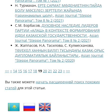
Panorama": Том № 1 (2021)
Н. Турмахан,
ЕРТЕ САРМАТ МƏДЕНИЕТІНІҢ ПАЙДА
БОЛУ МƏСЕЛЕСІ ЗЕРТТЕЛУІ ЖАЙЫНДА
(тарихнамалық шолу)
,
Asian Journal "Steppe
Panorama": Том 8 № 2 (2021)
С.М. Борбасов,
ДУХОВНОЕ НАСЛЕДИЕ ЛИДЕРОВ
ПАРТИИ «АЛАШ» В КОНТЕКСТЕ ФОРМИРОВАНИЯ
ИДЕИ КАЗАХСКОЙ ГОСУДАРСТВЕННОСТИ
,
Asian
Journal "Steppe Panorama": Том 8 № 2 (2021)
Ж. Жаппасов, Н.А. Тасилова, С. Кулмесканова,
ТƏУЕКЕЛ ХАННЫҢ БИЛІГІ ТҰСЫНДАҒЫ ҚАЗАҚ-ОРЫС
ДИПЛОМАТИЯЛЫҚ БАЙЛАНЫСТАРЫ
,
Asian Journal
"Steppe Panorama": Том № 2 (2020)
<<
<
14
15
16
17
18
19
20
21
22
23
>
>>
Вы также можете
начать расширеннвй поиск похожих
статей
для этой статьи.