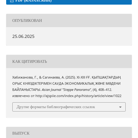
PDF (КАЗАХСКИЙ)
ОПУБЛИКОВАН
25.06.2025
КАК ЦИТИРОВАТЬ
Хабижанова, Г., & Сагинаева, А. (2025). ХІ-ХІІІ ҒҒ. ҚЫПШАҚТАРДЫҢ
ОРЫС КНЯЗДІКТЕРІМЕН САУДА-ЭКОНОМИКАЛЫҚ ЖƏНЕ МƏДЕНИ
БАЙЛАНЫСТАРЫ.
Asian Journal "Steppe Panorama"
, (4), 408–412.
извлечено от http://ajspiie.com/index.php/history/article/view/1022
Другие форматы библиографических ссылок
ВЫПУСК