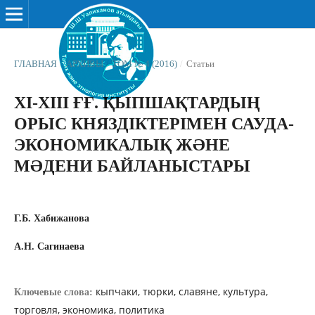
ГЛАВНАЯ
/
АРХИВЫ
/
ТОМ № 4 (2016)
/
Статьи
ХІ-ХІІІ ҒҒ. ҚЫПШАҚТАРДЫҢ
ОРЫС КНЯЗДІКТЕРІМЕН САУДА-
ЭКОНОМИКАЛЫҚ ЖƏНЕ
МƏДЕНИ БАЙЛАНЫСТАРЫ
Г.Б. Хабижанова
А.Н. Сагинаева
кыпчаки, тюрки, славяне, культура,
Ключевые слова:
торговля, экономика, политика