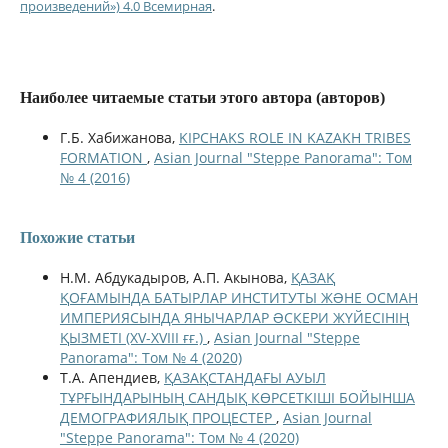
произведений») 4.0 Всемирная
.
Наиболее читаемые статьи этого автора (авторов)
Г.Б. Хабижанова,
KIPCHAKS ROLE IN KAZAKH TRIBES
FORMATION
,
Asian Journal "Steppe Panorama": Том
№ 4 (2016)
Похожие статьи
Н.М. Абдукадыров, А.П. Акынова,
ҚАЗАҚ
ҚОҒАМЫНДА БАТЫРЛАР ИНСТИТУТЫ ЖƏНЕ ОСМАН
ИМПЕРИЯСЫНДА ЯНЫЧАРЛАР ƏСКЕРИ ЖҮЙЕСІНІҢ
ҚЫЗМЕТІ (XV-XVIII ғғ.)
,
Asian Journal "Steppe
Panorama": Том № 4 (2020)
Т.А. Апендиев,
ҚАЗАҚСТАНДАҒЫ АУЫЛ
ТҰРҒЫНДАРЫНЫҢ САНДЫҚ КӨРСЕТКІШІ БОЙЫНША
ДЕМОГРАФИЯЛЫҚ ПРОЦЕСТЕР
,
Asian Journal
"Steppe Panorama": Том № 4 (2020)