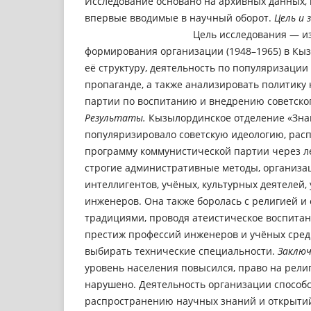
Исследование основано на архивных данных,
впервые вводимые в научный оборот.
Цель и 
Цель исследования — и
формирования организации (1948–1965) в Кыз
её структуру, деятельность по популяризации
пропаганде, а также анализировать политику
партии по воспитанию и внедрению советско
Результаты.
Кызылординское отделение «Зна
популяризировало советскую идеологию, расп
программу коммунистической партии через л
строгие административные методы, организа
интеллигентов, учёных, культурных деятелей,
инженеров. Она также боролась с религией и
традициями, проводя атеистическое воспитан
престиж профессий инженеров и учёных сред
выбирать технические специальности.
Заключ
уровень населения повысился, право на рели
нарушено. Деятельность организации способ
распространению научных знаний и открытий