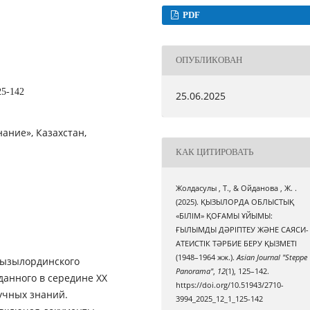
PDF
ОПУБЛИКОВАН
25-142
25.06.2025
ание», Казахстан,
КАК ЦИТИРОВАТЬ
Жолдасулы , Т., & Ойданова , Ж. .
(2025). ҚЫЗЫЛОРДА ОБЛЫСТЫҚ
«БІЛІМ» ҚОҒАМЫ ҰЙЫМЫ:
ҒЫЛЫМДЫ ДӘРІПТЕУ ЖӘНЕ САЯСИ-
АТЕИСТІК ТӘРБИЕ БЕРУ ҚЫЗМЕТІ
(1948–1964 жж.).
Asian Journal "Steppe
Кызылординского
Panorama"
,
12
(1), 125–142.
данного в середине XX
https://doi.org/10.51943/2710-
учных знаний.
3994_2025_12_1_125-142