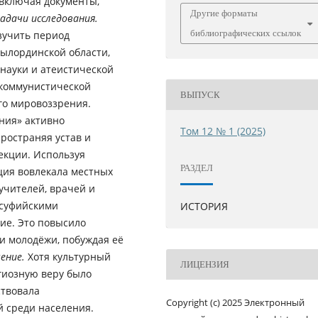
 включая документы,
Другие форматы
задачи исследования.
библиографических ссылок
зучить период
ылординской области,
 науки и атеистической
 коммунистической
ВЫПУСК
го мировоззрения.
ния» активно
Том 12 № 1 (2025)
ространяя устав и
екции. Используя
РАЗДЕЛ
ция вовлекала местных
 учителей, врачей и
 суфийскими
ИСТОРИЯ
ие. Это повысило
и молодёжи, побуждая её
ение.
Хотя культурный
ЛИЦЕНЗИЯ
гиозную веру было
ствовала
Copyright (c) 2025 Электронный
 среди населения.