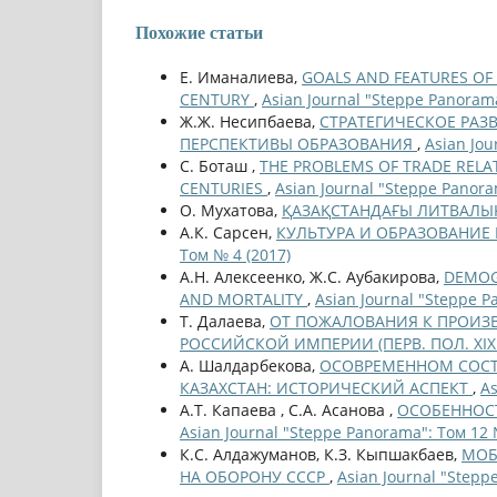
Похожие статьи
Е. Иманалиева,
GOALS AND FEATURES OF 
CENTURY
,
Asian Journal "Steppe Panorama
Ж.Ж. Несипбаева,
СТРАТЕГИЧЕСКОЕ РАЗ
ПЕРСПЕКТИВЫ ОБРАЗОВАНИЯ
,
Asian Jou
С. Боташ ,
THE PROBLEMS OF TRADE RELAT
CENTURIES
,
Asian Journal "Steppe Panora
О. Мухатова,
ҚАЗАҚСТАНДАҒЫ ЛИТВАЛЫ
А.К. Сарсен,
КУЛЬТУРА И ОБРАЗОВАНИ
Том № 4 (2017)
А.Н. Алексеенко, Ж.С. Аубакирова,
DEMOGR
AND MORTALITY
,
Asian Journal "Steppe P
Т. Далаева,
ОТ ПОЖАЛОВАНИЯ К ПРОИЗ
РОССИЙСКОЙ ИМПЕРИИ (ПЕРВ. ПОЛ. XIX 
А. Шалдарбекова,
ОСОВРЕМЕННОМ СОСТ
КАЗАХСТАН: ИСТОРИЧЕСКИЙ АСПЕКТ
,
As
А.Т. Капаева , С.А. Асанова ,
ОСОБЕННОСТ
Asian Journal "Steppe Panorama": Том 12 
К.С. Алдажуманов, К.З. Кыпшакбаев,
МОБ
НА ОБОРОНУ СССР
,
Asian Journal "Stepp