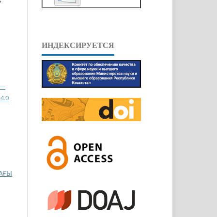
»
ИНДЕКСИРУЕТСЯ
 —
4.0
АҒЫ