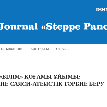
ОБЪЯВЛЕНИЯ
КОНТАКТЫ
О НАС
«БІЛІМ» ҚОҒАМЫ ҰЙЫМЫ:
Е САЯСИ-АТЕИСТІК ТӘРБИЕ БЕРУ