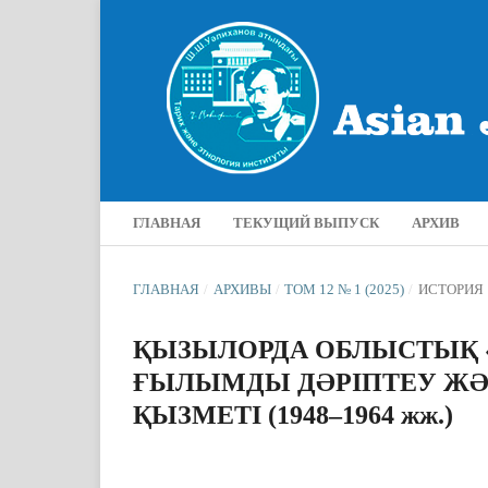
ГЛАВНАЯ
ТЕКУЩИЙ ВЫПУСК
АРХИВ
ГЛАВНАЯ
/
АРХИВЫ
/
ТОМ 12 № 1 (2025)
/
ИСТОРИЯ
ҚЫЗЫЛОРДА ОБЛЫСТЫҚ 
ҒЫЛЫМДЫ ДӘРІПТЕУ ЖӘН
ҚЫЗМЕТІ (1948–1964 жж.)