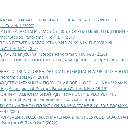
KAZAKH KHANATE’S FOREIGN POLITICAL RELATIONS IN THE XVI
": Том № 1 (2020)
ВИТИЕ КАЗАХСТАНА И МОЛОДЕЖЬ: СОВРЕМЕННЫЕ ТЕНДЕНЦИИ 
rnal "Steppe Panorama": Том № 1 (2017)
IONS BETWEEN KAZAKHSTAN AND RUSSIA IN THE XVII-XVIII
ma": Том № 1 (2017)
ҚТАР
,
Asian Journal "Steppe Panorama": Том № 3 (2020)
Е КАК ОСНОВЫ ЭТНОПОЛИТИКИ
,
Asian Journal "Steppe Panorama"
APHIC TRENDS OF KAZAKHSTAN: REGIONAL FEATURES OF FERTILI
anorama": Том № 4 (2017)
ВОДСТВУ: МЕХАНИЗМ ПОЛУЧЕНИЯ ВОЕННОГО ЧИНА КАЗАХАМИ
В.)
,
Asian Journal "Steppe Panorama": Том 6 № 3 (2019)
ОЯНИИ НАЦИОНАЛЬНОЙ ИДЕНТИЧНОСТИ В РЕСПУБЛИКЕ
ian Journal "Steppe Panorama": Том 6 № 2 (2019)
И СОЦИАЛЬНОЙ ПОЛИТИКИ В КАЗАХСТАНЕ В 20–30-Е ГОДЫ ХХ 
№ 4 (2025)
ИЛИЗАЦИЯ ЛЮДСКИХ И МАТЕРИАЛЬНЫХ РЕСУРСОВ КАЗАХСТАН
e Panorama": Том 9 № 2 (2022)