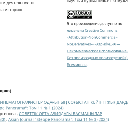
научный журнал «edu.e-history.kz
и и деятельности
 на историю
Это произведение доступно по
лицензии Creative Commons
«Attribution-NonCommercial-
NoDerivatives» («Атрибуция —
Некоммерческое использование
Без производных произведений») 
Всемирная
.
торов)
КИНЕМАТОГРАФИСТЕР ОДАҒЫНЫҢ СОҒЫСТАН КЕЙІНГІ ЖЫЛДАРД
ppe Panorama": Том 11 № 1 (2024)
ергенова ,
СОВЕТТІК ОРТА АЗИЯДАҒЫ БАСМАШЫЛАР
30)
,
Asian Journal "Steppe Panorama": Том 11 № 3 (2024)