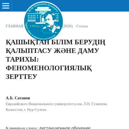
ГЛАВНАЯ
/
АРХИВЫ
/
ТОМ № 4 (2020)
/
Статьи
ҚАШЫҚТАН БІЛІМ БЕРУДІҢ
ҚАЛЫПТАСУ ЖƏНЕ ДАМУ
ТАРИХЫ:
ФЕНОМЕНОЛОГИЯЛЫҚ
ЗЕРТТЕУ
А.Б. Сатанов
Евразийского Национального университета им. Л.Н. Гумилева.
Казахстан, г. Нур-Султан.
дистанционное обучение,
Ключевые слова: