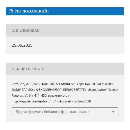
PDF (КАЗАХСКИЙ)
ОПУБЛИКОВАН
25.06.2025
КАК ЦИТИРОВАТЬ
Сатанов, А. . (2025). ҚАШЫҚТАН БІЛІМ БЕРУДІҢ ҚАЛЫПТАСУ ЖƏНЕ
ДАМУ ТАРИХЫ: ФЕНОМЕНОЛОГИЯЛЫҚ ЗЕРТТЕУ.
Asian Journal "Steppe
Panorama"
, (4), 411–430. извлечено от
http://ajspiie.com/index.php/history/article/view/338
Другие форматы библиографических ссылок