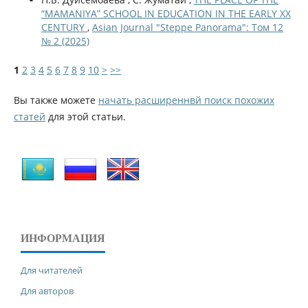
“MAMANIYA” SCHOOL IN EDUCATION IN THE EARLY XX
CENTURY
,
Asian Journal "Steppe Panorama": Том 12
№ 2 (2025)
1
2
3
4
5
6
7
8
9
10
>
>>
Вы также можете
начать расширеннвй поиск похожих
статей
для этой статьи.
ИНФОРМАЦИЯ
Для читателей
Для авторов