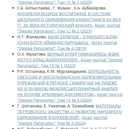
"Steppe Panorama": Том 12 № 1 (2025)
Г.А. Алпыспаева , Г. Жуман , Х.А. Аубакирова ,
АНТИРЕЛИГИОЗНОЕ ВОСПИТАНИЕ В СИСТЕМЕ
ШКОЛЬНОГО ОБРАЗОВАНИЯ КАЗАХСТАНА В 50–80-Е
ГГ. ХХ ВЕКА:ИСТОРИЧЕСКИЙ АНАЛИЗ
,
Asian Journal
"Steppe Panorama": Том 12 № 2 (2025)
Н.Т. Жанақова,
ҚАЛИ БІЛƏЛОВ – ЕЛІМІЗДЕГІ БІЛІМ
ІСІНІҢ БІЛГІР ҰЙЫМДАСТЫРУШЫСЫ
,
Asian Journal
"Steppe Panorama": Том № 4 (2019)
О.Х. Мұхатова,
ВЕРНЫЙ ЕРЛЕР ГИМНАЗИЯСЫ ЖӘНЕ
ЖЕТІСУ АЛАШ ҚАЙРАТКЕРЛЕРІ
,
Asian Journal "Steppe
Panorama": Том 10 № 1 (2023)
Р.Р. Оспанова, К.М. Мурзаходжаев,
ДЕЯТЕЛЬНОСТЬ
СВЕТСКИХ И МУСУЛЬМАНСКИХ ОБРАЗОВАТЕЛЬНЫХ
УЧРЕЖДЕНИЙ В РЕГИОНЕ СЕМИРЕЧЬЕ НА РУБЕЖЕ
XIX И XX ВЕКОВ (МЕЖДИСЦИПЛИНАРНЫЙ АНАЛИЗ
НА ОСНОВЕ АРХИВНЫХ ДОКУМЕНТОВ)
,
Asian Journal
"Steppe Panorama": Том 13 № 3 (2026)
Г. Шотанова, Е. Ужкенов, А. Ермекбаев,
МАТЕРИАЛЫ
ПЕТРОВСКОГО ОБЩЕСТВА О РАЗВИТИЕ НАРОДНОГО
ОБРАЗОВАНИЯ В БУКЕЕВСКОЙ
,
Asian Journal
"Steppe Panorama": Том № 3 (2020)
Н.Б. Дуйсембаева , С. Жуматай ,
THE PLACE OF THE