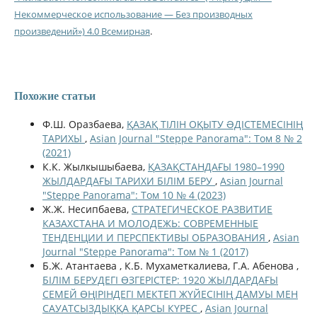
Некоммерческое использование — Без производных
произведений») 4.0 Всемирная
.
Похожие статьи
Ф.Ш. Оразбаева,
ҚАЗАҚ ТІЛІН ОҚЫТУ ƏДІСТЕМЕСІНІҢ
ТАРИХЫ
,
Asian Journal "Steppe Panorama": Том 8 № 2
(2021)
К.К. Жылкышыбаева,
ҚАЗАҚСТАНДАҒЫ 1980–1990
ЖЫЛДАРДАҒЫ ТАРИХИ БІЛІМ БЕРУ
,
Asian Journal
"Steppe Panorama": Том 10 № 4 (2023)
Ж.Ж. Несипбаева,
СТРАТЕГИЧЕСКОЕ РАЗВИТИЕ
КАЗАХСТАНА И МОЛОДЕЖЬ: СОВРЕМЕННЫЕ
ТЕНДЕНЦИИ И ПЕРСПЕКТИВЫ ОБРАЗОВАНИЯ
,
Asian
Journal "Steppe Panorama": Том № 1 (2017)
Б.Ж. Атантаева , К.Б. Мухаметкалиева, Г.А. Абенова ,
БІЛІМ БЕРУДЕГІ ӨЗГЕРІСТЕР: 1920 ЖЫЛДАРДАҒЫ
СЕМЕЙ ӨҢІРІНДЕГІ МЕКТЕП ЖҮЙЕСІНІҢ ДАМУЫ МЕН
САУАТСЫЗДЫҚҚА ҚАРСЫ КҮРЕС
,
Asian Journal