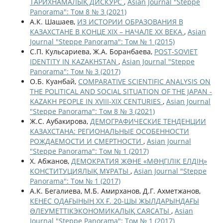
ТАРИХНАМАЛЫҚ ДИСКУРС
,
Asian Journal "Steppe
Panorama": Том 8 № 3 (2021)
А.К. Шашаев,
ИЗ ИСТОРИИ ОБРАЗОВАНИЯ В
КАЗАХСТАНЕ В КОНЦЕ ХIХ – НАЧАЛЕ ХХ ВЕКА
,
Asian
Journal "Steppe Panorama": Том № 1 (2015)
С.П. Кульсариева, Ж.А. Боранбаева,
POST-SOVIET
IDENTITY IN KAZAKHSTAN
,
Asian Journal "Steppe
Panorama": Том № 3 (2017)
О.Б. Куанбай,
COMPARATIVE SCIENTIFIC ANALYSIS ON
THE POLITICAL AND SOCIAL SITUATION OF THE JAPAN -
KAZAKH PEOPLE IN XVIII-XIX CENTURIES
,
Asian Journal
"Steppe Panorama": Том 8 № 3 (2021)
Ж.С. Аубакирова,
ДЕМОГРАФИЧЕСКИЕ ТЕНДЕНЦИИ
КАЗАХСТАНА: РЕГИОНАЛЬНЫЕ ОСОБЕННОСТИ
РОЖДАЕМОСТИ И СМЕРТНОСТИ
,
Asian Journal
"Steppe Panorama": Том № 1 (2017)
Х. Абжанов,
ДЕМОКРАТИЯ ЖƏНЕ «МƏҢГІЛІК ЕЛДІҢ»
КОНСТИТУЦИЯЛЫҚ МҰРАТЫ
,
Asian Journal "Steppe
Panorama": Том № 1 (2017)
А.К. Бегалиева, М.Б. Амирханов, Д.Г. Ахметжанов,
КЕҢЕС ОДАҒЫНЫҢ ХХ Ғ. 20-ШЫ ЖЫЛДАРЫНДАҒЫ
ƏЛЕУМЕТТІКЭКОНОМИКАЛЫҚ САЯСАТЫ
,
Asian
Journal "Steppe Panorama": Том № 1 (2017)