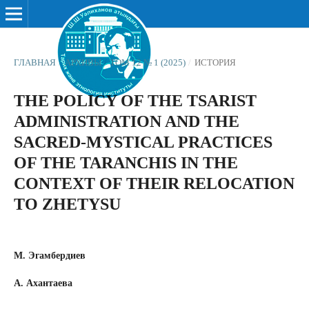
ГЛАВНАЯ
/
АРХИВЫ
/
ТОМ 12 № 1 (2025)
/
ИСТОРИЯ
THE POLICY OF THE TSARIST
ADMINISTRATION AND THE
SACRED-MYSTICAL PRACTICES
OF THE TARANCHIS IN THE
CONTEXT OF THEIR RELOCATION
TO ZHETYSU
М. Эгамбердиев
А. Ахантаева