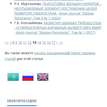
Р.Х. Муртазаева,
ПОДГОТОВКА ЖЕНЩИН-ЛИДЕРОВ –
НЕОТЪЕМЛЕМЫЙ ЭЛЕМЕНТ ДОСТИЖЕНИЯ ЦЕЛЕЙ
РАЗВИТИЯ УЗБЕКИСТАНА
,
Asian Journal "Steppe
Panorama": Том 9 № 1 (2022)
Г.Б. Козгамбаева,
ҚАЗАҚТАН ШЫҚҚАН ТҰҢҒЫШ ЕЛШІ
- Н.ТӨРЕҚҰЛОВТЫҢ ҚОҒАМДЫҚ ҚЫЗМЕТІ МЕН ӨМІРІ
,
Asian Journal "Steppe Panorama": Том № 1 (2017)
<<
<
8
9
10
11
12
13
14
15
16
17
>
>>
Вы также можете
начать расширеннвй поиск похожих
статей
для этой статьи.
ИНФОРМАЦИЯ