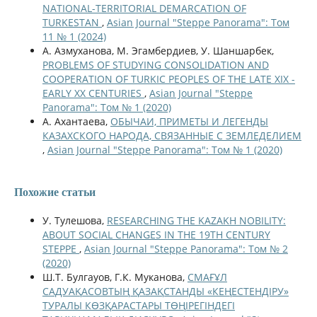
NATIONAL-TERRITORIAL DEMARCATION OF
TURKESTAN
,
Asian Journal "Steppe Panorama": Том
11 № 1 (2024)
А. Азмуханова, М. Эгамбердиев, У. Шаншарбек,
PROBLEMS OF STUDYING CONSOLIDATION AND
COOPERATION OF TURKIC PEOPLES OF THE LATE XIX -
EARLY XX CENTURIES
,
Asian Journal "Steppe
Panorama": Том № 1 (2020)
А. Ахантаева,
ОБЫЧАИ, ПРИМЕТЫ И ЛЕГЕНДЫ
КАЗАХСКОГО НАРОДА, СВЯЗАННЫЕ С ЗЕМЛЕДЕЛИЕМ
,
Asian Journal "Steppe Panorama": Том № 1 (2020)
Похожие статьи
У. Тулешова,
RESEARCHING THE KAZAKH NOBILITY:
ABOUT SOCIAL CHANGES IN THE 19TH CENTURY
STEPPE
,
Asian Journal "Steppe Panorama": Том № 2
(2020)
Ш.Т. Булгауов, Г.К. Муканова,
СМАҒҰЛ
САДУАҚАСОВТЫҢ ҚАЗАҚСТАНДЫ «КЕҢЕСТЕНДІРУ»
ТУРАЛЫ КӨЗҚАРАСТАРЫ ТӨҢIРЕГIНДЕГI