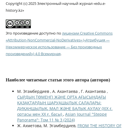
Copyright (c) 2025 Электронный научный журнал «edu.e-
history.kz»
Это произведение доступно по
лицензии Creative Commons
«Attribution-NonCommercial-NoDerivatives» («Атрибуция —
Некоммерческое использование — Без производных
произведений») 4.0 Всемирная
.
Наиболее читаемые статьи этого автора (авторов)
М. Эгамбердиев , А. Ахантаева , Г. Ахантаева ,
СЫРДЫҢ ТӨМЕНГІ ЖӘНЕ ОРТА АҒЫСЫНДАҒЫ
ҚАЗАҚТАРДЫҢ ШАРУАШЫЛЫҚ САЛАЛАРЫ:
ДИҚАНШЫЛЫҚ, МАЛ ЖӘНЕ БАЛЫҚ АУЛАУ (ХIХ ғ.
ортасы мен ХХ ғ. басы)
,
Asian Journal "Steppe
Panorama": Том 11 № 3 (2024)
Ж. Ахметова, М. Эгамбердиев,
FROM THE HISTORY OF