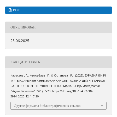
PDF
ОПУБЛИКОВАН
25.06.2025
КАК ЦИТИРОВАТЬ
Карасаев , Г., Кенжебаев , Г., & Оспанова , Р. . (2025). ЕУРАЗИЯ ӨҢІРІ
ТҮРҒЫНДАРЫНЫҢ КӨНЕ ЗАМАННАН ХҮІІІ ҒАСЫРҒА ДЕЙІНГІ ТАРИХЫ
БАТЫС, ОРЫС ЗЕРТТЕУШІЛЕРІ ШЫҒАРМАЛАРЫНДА.
Asian Journal
"Steppe Panorama"
,
12
(1), 7–20. https://doi.org/10.51943/2710-
3994_2025_12_1_7-20
Другие форматы библиографических ссылок