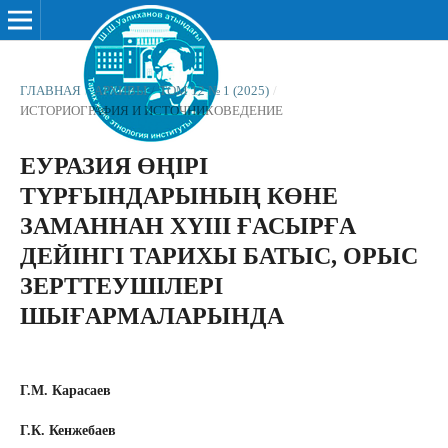
ГЛАВНАЯ
/
АРХИВЫ
/
ТОМ 12 № 1 (2025)
/
ИСТОРИОГРАФИЯ И ИСТОЧНИКОВЕДЕНИЕ
ЕУРАЗИЯ ӨҢІРІ
ТҮРҒЫНДАРЫНЫҢ КӨНЕ
ЗАМАННАН ХҮІІІ ҒАСЫРҒА
ДЕЙІНГІ ТАРИХЫ БАТЫС, ОРЫС
ЗЕРТТЕУШІЛЕРІ
ШЫҒАРМАЛАРЫНДА
Г.М. Карасаев
Г.К. Кенжебаев