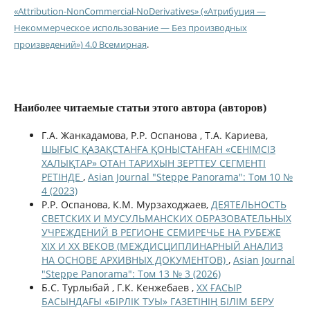
«Attribution-NonCommercial-NoDerivatives» («Атрибуция —
Некоммерческое использование — Без производных
произведений») 4.0 Всемирная
.
Наиболее читаемые статьи этого автора (авторов)
Г.A. Жанкадамова, Р.Р. Оспанова , Т.А. Кариева,
ШЫҒЫС ҚАЗАҚСТАНҒА ҚОНЫСТАНҒАН «СЕНІМСІЗ
ХАЛЫҚТАР» ОТАН ТАРИХЫН ЗЕРТТЕУ СЕГМЕНТІ
РЕТІНДЕ
,
Asian Journal "Steppe Panorama": Том 10 №
4 (2023)
Р.Р. Оспанова, К.М. Мурзаходжаев,
ДЕЯТЕЛЬНОСТЬ
СВЕТСКИХ И МУСУЛЬМАНСКИХ ОБРАЗОВАТЕЛЬНЫХ
УЧРЕЖДЕНИЙ В РЕГИОНЕ СЕМИРЕЧЬЕ НА РУБЕЖЕ
XIX И XX ВЕКОВ (МЕЖДИСЦИПЛИНАРНЫЙ АНАЛИЗ
НА ОСНОВЕ АРХИВНЫХ ДОКУМЕНТОВ)
,
Asian Journal
"Steppe Panorama": Том 13 № 3 (2026)
Б.С. Турлыбай , Г.К. Кенжебаев ,
ХХ ҒАСЫР
БАСЫНДАҒЫ «БІРЛІК ТУЫ» ГАЗЕТІНІҢ БІЛІМ БЕРУ