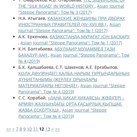
THE “SILK ROAD” IN WORLD HISTORY
,
Asian Journal
"Steppe Panorama": Том № 3 (2017)
Н.А. Атыгаев,
КАЗАХСКИЕ ЖЕНЩИНЫ ПРИ ДВОРАХ
ИНОСТРАННЫХ ПРАВИТЕЛЕЙ (XV–XVII ВВ.)
,
Asian
Journal "Steppe Panorama": Том № 1 (2017)
А.К. Еркенова,
ҚАЗАҚСТАНДА МҰРАҒАТ ІСІН БАСҚАРУ
,
Asian Journal "Steppe Panorama": Том № 1 (2017)
К.Н. Балтабаева,
АБУЛХАИР МУХАММЕД ГАЗИ
БАХАДУР-ХАН
,
Asian Journal "Steppe Panorama": Том
№ 4 (2019)
Б.К. Қалшабаева, С.Т. Шакенов, А.Е. Ерғабылов,
ҚОЛА ДƏУІРІНДЕГІ ҚАЛБА-НАРЫМ ТҰРҒЫНДАРЫНЫҢ
ДҮНИЕТАНЫМЫ (ЖЕРЛЕУ ОРЫНДАРЫ
МАТЕРИАЛДАРЫ НЕГІЗІНДЕ)
,
Asian Journal "Steppe
Panorama": Том № 4 (2019)
С.С. Қорабай,
«ДАНА ХИКАР ХИКАЯСЫ» ЖƏДІГЕРІ –
АРМЯН ЖАЗУЫНДАҒЫ ОРТА ҒАСЫРЛЫҚ ҚЫПШАҚ
ЖАЗБА ЕСКЕРТКІШІ
,
Asian Journal "Steppe
Panorama": Том № 4 (2019)
<<
<
7
8
9
10
11
12
13
>
>>