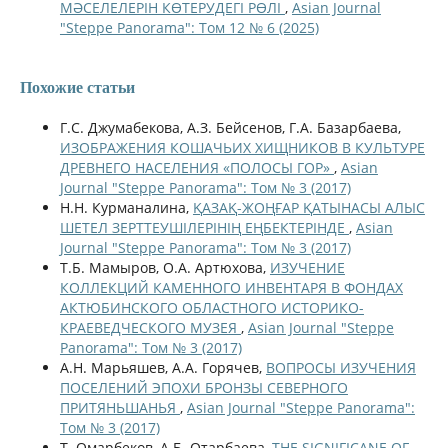
МӘСЕЛЕЛЕРІН КӨТЕРУДЕГІ РӨЛІ
,
Asian Journal
"Steppe Panorama": Том 12 № 6 (2025)
Похожие статьи
Г.С. Джумабекова, А.З. Бейсенов, Г.А. Базарбаева,
ИЗОБРАЖЕНИЯ КОШАЧЬИХ ХИЩНИКОВ В КУЛЬТУРЕ
ДРЕВНЕГО НАСЕЛЕНИЯ «ПОЛОСЫ ГОР»
,
Asian
Journal "Steppe Panorama": Том № 3 (2017)
Н.Н. Курманалина,
ҚАЗАҚ-ЖОҢҒАР ҚАТЫНАСЫ АЛЫС
ШЕТЕЛ ЗЕРТТЕУШІЛЕРІНІҢ ЕҢБЕКТЕРІНДЕ
,
Asian
Journal "Steppe Panorama": Том № 3 (2017)
Т.Б. Мамыров, О.А. Артюхова,
ИЗУЧЕНИЕ
КОЛЛЕКЦИЙ КАМЕННОГО ИНВЕНТАРЯ В ФОНДАХ
АКТЮБИНСКОГО ОБЛАСТНОГО ИСТОРИКО-
КРАЕВЕДЧЕСКОГО МУЗЕЯ
,
Asian Journal "Steppe
Panorama": Том № 3 (2017)
А.Н. Марьяшев, А.А. Горячев,
ВОПРОСЫ ИЗУЧЕНИЯ
ПОСЕЛЕНИЙ ЭПОХИ БРОНЗЫ СЕВЕРНОГО
ПРИТЯНЬШАНЬЯ
,
Asian Journal "Steppe Panorama":
Том № 3 (2017)
Т. Oмарбеков, A.Б. Отарбаева,
THE SIGNIFICANE OF