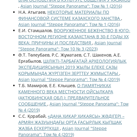
,
Asian Journal "Steppe Panorama": Том № 1 (2016)
Н.А. Атыгаев,
НЕКОТОРЫЕ МАТЕРИАЛЫ ПО
ФИНАНСОВОЙ СИСТЕМЕ КАЗАХСКОГО ХАНСТВА
,
Asian Journal "Steppe Panorama": Том № 1 (2016)
Е.И. Стамшалов,
ВООРУЖЕННОЕ БЕЖЕНСТВО В ЮГО-
ВОСТОЧНОМ РЕГИОНЕ КАЗАХСТАНА В 30-Е ГОДЫ XX
ВЕКА: ПРИЧИНЫ И ПОСЛЕДСТВИЯ
,
Asian Journal
"Steppe Panorama": Том 10 № 3 (2023)
Ə.Т. Төлеубаев, Р.С. Жұматаев, С.Т. Шакенов, А.Е.
Ерғабылов,
ШІЛІКТІ-ТАРБАҒАТАЙ АРХЕОЛОГИЯЛЫҚ
ЭКСПЕДИЦИЯСЫНЫҢ 2019 ЖЫЛЫ ЕЛЕКЕ САЗЫ
ҚОРЫМЫНДА ЖҮРГІЗГЕН ЗЕРТТЕУ ЖҰМЫСТАРЫ
,
Asian Journal "Steppe Panorama": Том № 4 (2019)
Т.Б. Мамиров, Е.Е. Клышев,
О ПАМЯТНИКАХ
КАМЕННОГО ВЕКА МЕСТНОСТИ ОЙСЫЛКАРА
(АКТЮБИНСКАЯ ОБЛ.): ПРЕДВАРИТЕЛЬНОЕ
СООБЩЕНИЕ
,
Asian Journal "Steppe Panorama": Том
№ 4 (2019)
С.С. Қорабай,
«ДАНА ХИКАР ХИКАЯСЫ» ЖƏДІГЕРІ –
АРМЯН ЖАЗУЫНДАҒЫ ОРТА ҒАСЫРЛЫҚ ҚЫПШАҚ
ЖАЗБА ЕСКЕРТКІШІ
,
Asian Journal "Steppe
Panorama": Том № 4 (2019)