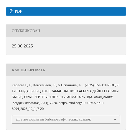
PDF
ОПУБЛИКОВАН
25.06.2025
КАК ЦИТИРОВАТЬ
Карасаев , Г., Кенжебаев , Г., & Оспанова , Р. . (2025). ЕУРАЗИЯ ӨҢІРІ
ТҮРҒЫНДАРЫНЫҢ КӨНЕ ЗАМАННАН ХҮІІІ ҒАСЫРҒА ДЕЙІНГІ ТАРИХЫ
БАТЫС, ОРЫС ЗЕРТТЕУШІЛЕРІ ШЫҒАРМАЛАРЫНДА.
Asian Journal
"Steppe Panorama"
,
12
(1), 7–20. https://doi.org/10.51943/2710-
3994_2025_12_1_7-20
Другие форматы библиографических ссылок