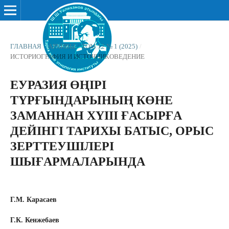
ГЛАВНАЯ
/
АРХИВЫ
/
ТОМ 12 № 1 (2025)
/
ИСТОРИОГРАФИЯ И ИСТОЧНИКОВЕДЕНИЕ
ЕУРАЗИЯ ӨҢІРІ
ТҮРҒЫНДАРЫНЫҢ КӨНЕ
ЗАМАННАН ХҮІІІ ҒАСЫРҒА
ДЕЙІНГІ ТАРИХЫ БАТЫС, ОРЫС
ЗЕРТТЕУШІЛЕРІ
ШЫҒАРМАЛАРЫНДА
Г.М. Карасаев
Г.К. Кенжебаев