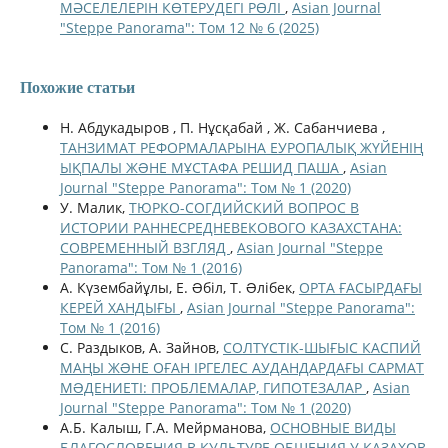
МӘСЕЛЕЛЕРІН КӨТЕРУДЕГІ РӨЛІ
,
Asian Journal
"Steppe Panorama": Том 12 № 6 (2025)
Похожие статьи
Н. Абдукадыров , П. Нұсқабай , Ж. Сабанчиева ,
ТАНЗИМАТ РЕФОРМАЛАРЫНА ЕУРОПАЛЫҚ ЖҮЙЕНІҢ
ЫҚПАЛЫ ЖƏНЕ МҰСТАФА РЕШИД ПАША
,
Asian
Journal "Steppe Panorama": Том № 1 (2020)
У. Малик,
ТЮРКО-СОГДИЙСКИЙ ВОПРОС В
ИСТОРИИ РАННЕСРЕДНЕВЕКОВОГО КАЗАХСТАНА:
СОВРЕМЕННЫЙ ВЗГЛЯД
,
Asian Journal "Steppe
Panorama": Том № 1 (2016)
А. Күзембайұлы, Е. Əбіл, Т. Əлібек,
ОРТА ҒАСЫРДАҒЫ
КЕРЕЙ ХАНДЫҒЫ
,
Asian Journal "Steppe Panorama":
Том № 1 (2016)
С. Раздыков, А. Зайнов,
СОЛТҮСТІК-ШЫҒЫС КАСПИЙ
МАҢЫ ЖƏНЕ ОҒАН ІРГЕЛЕС АУДАНДАРДАҒЫ САРМАТ
МƏДЕНИЕТІ: ПРОБЛЕМАЛАР, ГИПОТЕЗАЛАР
,
Asian
Journal "Steppe Panorama": Том № 1 (2020)
А.Б. Калыш, Г.А. Мейрманова,
ОСНОВНЫЕ ВИДЫ
БЛАГОСЛОВЕНИЯ В КУЛЬТУРЕ ОБЩЕНИЯ У КАЗАХОВ