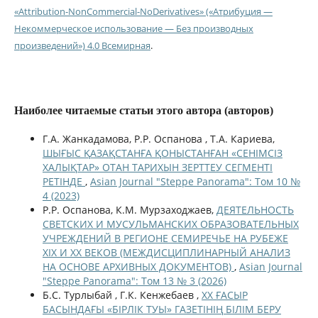
«Attribution-NonCommercial-NoDerivatives» («Атрибуция —
Некоммерческое использование — Без производных
произведений») 4.0 Всемирная
.
Наиболее читаемые статьи этого автора (авторов)
Г.A. Жанкадамова, Р.Р. Оспанова , Т.А. Кариева,
ШЫҒЫС ҚАЗАҚСТАНҒА ҚОНЫСТАНҒАН «СЕНІМСІЗ
ХАЛЫҚТАР» ОТАН ТАРИХЫН ЗЕРТТЕУ СЕГМЕНТІ
РЕТІНДЕ
,
Asian Journal "Steppe Panorama": Том 10 №
4 (2023)
Р.Р. Оспанова, К.М. Мурзаходжаев,
ДЕЯТЕЛЬНОСТЬ
СВЕТСКИХ И МУСУЛЬМАНСКИХ ОБРАЗОВАТЕЛЬНЫХ
УЧРЕЖДЕНИЙ В РЕГИОНЕ СЕМИРЕЧЬЕ НА РУБЕЖЕ
XIX И XX ВЕКОВ (МЕЖДИСЦИПЛИНАРНЫЙ АНАЛИЗ
НА ОСНОВЕ АРХИВНЫХ ДОКУМЕНТОВ)
,
Asian Journal
"Steppe Panorama": Том 13 № 3 (2026)
Б.С. Турлыбай , Г.К. Кенжебаев ,
ХХ ҒАСЫР
БАСЫНДАҒЫ «БІРЛІК ТУЫ» ГАЗЕТІНІҢ БІЛІМ БЕРУ