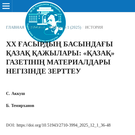
ГЛАВНАЯ
/
АРХИВЫ
/
ТОМ 12 № 1 (2025)
/
ИСТОРИЯ
ХХ ҒАСЫРДЫҢ БАСЫНДАҒЫ
ҚАЗАҚ ҚАЖЫЛАРЫ: «ҚАЗАҚ»
ГАЗЕТІНІҢ МАТЕРИАЛДАРЫ
НЕГІЗІНДЕ ЗЕРТТЕУ
С. Аккуш
Б. Темирханов
DOI:
https://doi.org/10.51943/2710-3994_2025_12_1_36-48