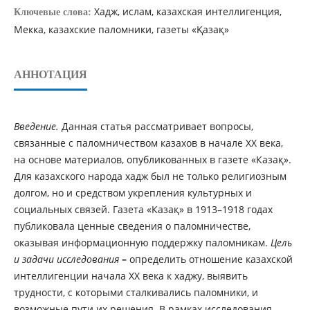
Хадж, ислам, казахская интеллигенция,
Ключевые слова:
Мекка, казахские паломники, газеты «Қазақ»
АННОТАЦИЯ
Введение.
Данная статья рассматривает вопросы,
связанные с паломничеством казахов в начале XX века,
на основе материалов, опубликованных в газете «Казақ».
Для казахского народа хадж был не только религиозным
долгом, но и средством укрепления культурных и
социальных связей. Газета «Казақ» в 1913–1918 годах
публиковала ценные сведения о паломничестве,
оказывая информационную поддержку паломникам.
Цель
и задачи исследования
–
определить отношение казахской
интеллигенции начала XX века к хаджу, выявить
трудности, с которыми сталкивались паломники, и
возможные пути их решения. В рамках исследования