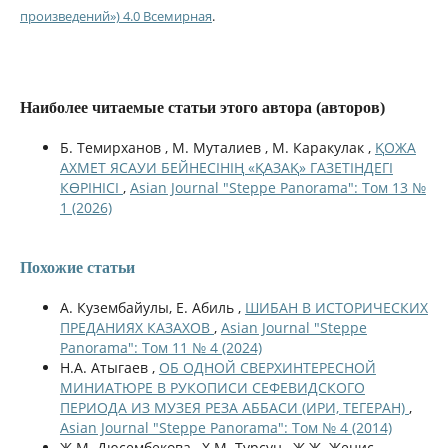
произведений») 4.0 Всемирная
.
Наиболее читаемые статьи этого автора (авторов)
Б. Темирханов , М. Муталиев , М. Каракулак ,
ҚОЖА
АХМЕТ ЯСАУИ БЕЙНЕСІНІҢ «ҚАЗАҚ» ГАЗЕТІНДЕГІ
КӨРІНІСІ
,
Asian Journal "Steppe Panorama": Том 13 №
1 (2026)
Похожие статьи
А. Кузембайулы, Е. Абиль ,
ШИБАН В ИСТОРИЧЕСКИХ
ПРЕДАНИЯХ КАЗАХОВ
,
Asian Journal "Steppe
Panorama": Том 11 № 4 (2024)
Н.А. Атыгаев ,
ОБ ОДНОЙ СВЕРХИНТЕРЕСНОЙ
МИНИАТЮРЕ В РУКОПИСИ СЕФЕВИДСКОГО
ПЕРИОДА ИЗ МУЗЕЯ РЕЗА АББАСИ (ИРИ, ТЕГЕРАН)
,
Asian Journal "Steppe Panorama": Том № 4 (2014)
Ж.М. Дюсембекова , Х.М. Турсун , Ж.Ж. Женис ,