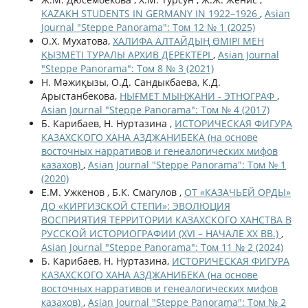
KAZAKH STUDENTS IN GERMANY IN 1922–1926
,
Asian
Journal "Steppe Panorama": Том 12 № 1 (2025)
О.Х. Мухатова,
ХАЛИФА АЛТАЙДЫҢ ӨМІРІ МЕН
ҚЫЗМЕТІ ТУРАЛЫ АРХИВ ДЕРЕКТЕРІ
,
Asian Journal
"Steppe Panorama": Том 8 № 3 (2021)
Н. Мәжиқызы, О.Д. Сандыкбаева, К.Д.
Арыстанбекова,
НЫҒМЕТ МЫҢЖАНИ - ЭТНОГРАФ
,
Asian Journal "Steppe Panorama": Том № 4 (2017)
Б. Карибаев, Н. Нуртазина ,
ИСТОРИЧЕСКАЯ ФИГУРА
КАЗАХСКОГО ХАНА АЗДЖАНИБЕКА (на основе
восточных нарративов и генеалогических мифов
казахов)
,
Asian Journal "Steppe Panorama": Том № 1
(2020)
Е.М. Ужкенов , Б.К. Смагулов ,
ОТ «КАЗАЧЬЕЙ ОРДЫ»
ДО «КИРГИЗСКОЙ СТЕПИ»: ЭВОЛЮЦИЯ
ВОСПРИЯТИЯ ТЕРРИТОРИИ КАЗАХСКОГО ХАНСТВА В
РУССКОЙ ИСТОРИОГРАФИИ (XVI – НАЧАЛЕ XX ВВ.)
,
Asian Journal "Steppe Panorama": Том 11 № 2 (2024)
Б. Карибаев, Н. Нуртазина,
ИСТОРИЧЕСКАЯ ФИГУРА
КАЗАХСКОГО ХАНА АЗДЖАНИБЕКА (на основе
восточных нарративов и генеалогических мифов
казахов)
,
Asian Journal "Steppe Panorama": Том № 2