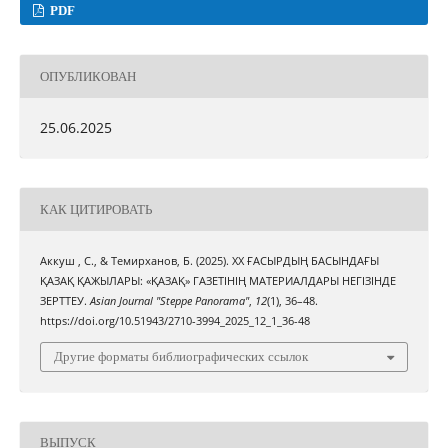
PDF
ОПУБЛИКОВАН
25.06.2025
КАК ЦИТИРОВАТЬ
Аккуш , С., & Темирханов, Б. (2025). ХХ ҒАСЫРДЫҢ БАСЫНДАҒЫ
ҚАЗАҚ ҚАЖЫЛАРЫ: «ҚАЗАҚ» ГАЗЕТІНІҢ МАТЕРИАЛДАРЫ НЕГІЗІНДЕ
ЗЕРТТЕУ.
Asian Journal "Steppe Panorama"
,
12
(1), 36–48.
https://doi.org/10.51943/2710-3994_2025_12_1_36-48
Другие форматы библиографических ссылок
ВЫПУСК