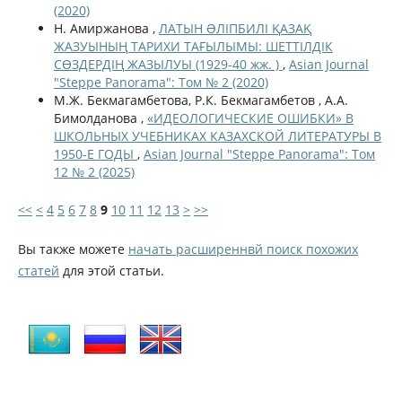
(2020)
Н. Амиржанова ,
ЛАТЫН ƏЛІПБИЛІ ҚАЗАҚ
ЖАЗУЫНЫҢ ТАРИХИ ТАҒЫЛЫМЫ: ШЕТТІЛДІК
СӨЗДЕРДІҢ ЖАЗЫЛУЫ (1929-40 жж. )
,
Asian Journal
"Steppe Panorama": Том № 2 (2020)
М.Ж. Бекмагамбетова, Р.К. Бекмагамбетов , А.А.
Бимолданова ,
«ИДЕОЛОГИЧЕСКИЕ ОШИБКИ» В
ШКОЛЬНЫХ УЧЕБНИКАХ КАЗАХСКОЙ ЛИТЕРАТУРЫ В
1950-Е ГОДЫ
,
Asian Journal "Steppe Panorama": Том
12 № 2 (2025)
<<
<
4
5
6
7
8
9
10
11
12
13
>
>>
Вы также можете
начать расширеннвй поиск похожих
статей
для этой статьи.