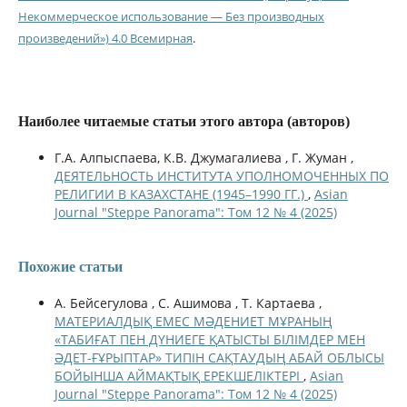
Некоммерческое использование — Без производных
произведений») 4.0 Всемирная
.
Наиболее читаемые статьи этого автора (авторов)
Г.А. Алпыспаева, К.В. Джумагалиева , Г. Жуман ,
ДЕЯТЕЛЬНОСТЬ ИНСТИТУТА УПОЛНОМОЧЕННЫХ ПО
РЕЛИГИИ В КАЗАХСТАНЕ (1945–1990 ГГ.)
,
Asian
Journal "Steppe Panorama": Том 12 № 4 (2025)
Похожие статьи
А. Бейсегулова , С. Ашимова , Т. Картаева ,
МАТЕРИАЛДЫҚ ЕМЕС МӘДЕНИЕТ МҰРАНЫҢ
«ТАБИҒАТ ПЕН ДҮНИЕГЕ ҚАТЫСТЫ БІЛІМДЕР МЕН
ӘДЕТ-ҒҰРЫПТАР» ТИПІН САҚТАУДЫҢ АБАЙ ОБЛЫСЫ
БОЙЫНША АЙМАҚТЫҚ ЕРЕКШЕЛІКТЕРІ
,
Asian
Journal "Steppe Panorama": Том 12 № 4 (2025)