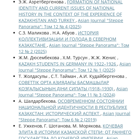
Э.Ж. Азретбергенова ,
FORMATION OF NATIONAL
IDENTITY AND CURRENT ISSUES OF NATIONAL
HISTORY IN THE CONTEXT OF THE EXPERIENCE OF
KAZAKHSTAN AND TURKEY
,
Asian Journal "Steppe
Panorama": Том 12 № 4 (2025)
С.З. Маликова , Н.А. Абуов ,
ИСТОРИЯ
КОЛЛЕКТИВИЗАЦИИ И ГОЛОДА В СЕВЕРНОМ
КАЗАХСТАНЕ
,
Asian Journal "Steppe Panorama": Том
12 № 2 (2025)
Ж.М. Дюсембекова , Х.М. Турсун , Ж.Ж. Женис ,
KAZAKH STUDENTS IN GERMANY IN 1922–1926
,
Asian
Journal "Steppe Panorama": Том 12 № 1 (2025)
Т. Жолдасулы , С.Т. Тайман , А.И. Кудайбергенова ,
СОВЕТТІК ОРТА АЗИЯДАҒЫ БАСМАШЫЛАР
ҚОЗҒАЛЫСЫНЫҢ ДІНИ СИПАТЫ (1918–1930)
,
Asian
Journal "Steppe Panorama": Том 11 № 3 (2024)
А. Шалдарбекова,
ОСОВРЕМЕННОМ СОСТОЯНИИ
НАЦИОНАЛЬНОЙ ИДЕНТИЧНОСТИ В РЕСПУБЛИКЕ
КАЗАХСТАН: ИСТОРИЧЕСКИЙ АСПЕКТ
,
Asian Journal
"Steppe Panorama": Том 6 № 2 (2019)
Е. Ужкенов, Г. Шотанова, М. Морякова,
КОЧЕВАЯ
ЭЛИТА В ИСТОРИИ КАЗАХСКОЙ СТЕПИ: ОТ РАННЕГО
ГОСУДАРСТВА ДО КОЧЕВОЙ ИМПЕРИИ
,
Asian