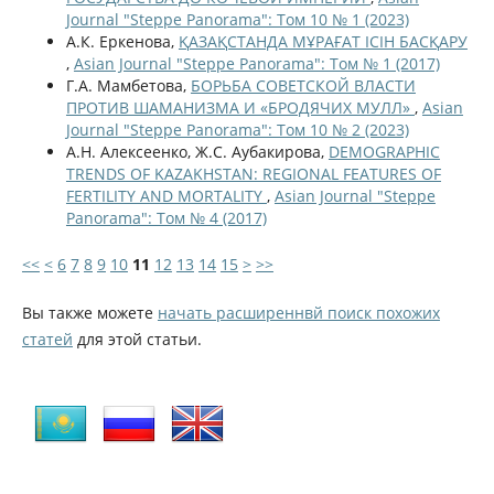
Journal "Steppe Panorama": Том 10 № 1 (2023)
А.К. Еркенова,
ҚАЗАҚСТАНДА МҰРАҒАТ ІСІН БАСҚАРУ
,
Asian Journal "Steppe Panorama": Том № 1 (2017)
Г.А. Мамбетова,
БОРЬБА СОВЕТСКОЙ ВЛАСТИ
ПРОТИВ ШАМАНИЗМА И «БРОДЯЧИХ МУЛЛ»
,
Asian
Journal "Steppe Panorama": Том 10 № 2 (2023)
А.Н. Алексеенко, Ж.С. Аубакирова,
DEMOGRAPHIC
TRENDS OF KAZAKHSTAN: REGIONAL FEATURES OF
FERTILITY AND MORTALITY
,
Asian Journal "Steppe
Panorama": Том № 4 (2017)
<<
<
6
7
8
9
10
11
12
13
14
15
>
>>
Вы также можете
начать расширеннвй поиск похожих
статей
для этой статьи.