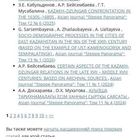
З.Е. Кабульдинов , А.Р. Бейсембаева , Г.Т.
Мусабалина ,
KAZAKH–DZUNGAR CONFRONTATION IN
THE 1630S–1680S
,
Asian Journal "Steppe Panorama":
Том 12 № 6 (2025)
G. Sarsembayeva , A. Zhailaubayeva , A. Ualtayeva ,
SOCIO-DEMOGRAPHIC PROCESSES IN THE CITIES OF
EAST KAZAKHSTAN IN THE 90s OF THE ХХth CENTURY
(BASED ON THE EXAMPLE OF UST-KAMENOGORSK AND
SEMIPALATINSK)
,
Asian Journal "Steppe Panorama":
Том 13 № 1 (2026)
А.Р. Бейсембаева,
CERTAIN ASPECTS OF THE KAZAKH-
DZUNGAR RELATIONS IN THE LATE XVII – MIDDLE XVIII
CENTURIES: BASED ON ARCHIVAL SOURCES
,
Asian
Journal "Steppe Panorama": Том 11 № 1 (2024)
А.А. Доскараева , О.Х. Мухатова ,
АУЫЗША
ТАРИХНАМАДАҒЫ ЕСІМ ХАННЫҢ СЫРТҚЫ САЯСАТЫ
,
Asian Journal "Steppe Panorama": Том 11 № 4 (2024)
1
2
3
4
5
6
7
8
9
10
>
>>
Вы также можете
начать расширеннвй поиск похожих
статей
для этой статьи.