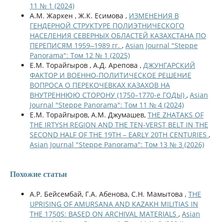
11 № 1 (2024)
А.М. Жаркен , Ж.К. Есимова ,
ИЗМЕНЕНИЯ В
ГЕНДЕРНОЙ СТРУКТУРЕ ПОЛИЭТНИЧЕСКОГО
НАСЕЛЕНИЯ СЕВЕРНЫХ ОБЛАСТЕЙ КАЗАХСТАНА ПО
ПЕРЕПИСЯМ 1959‒1989 гг.
,
Asian Journal "Steppe
Panorama": Том 12 № 1 (2025)
Е.М. Торайгыров , А.Д. Арепова ,
ДЖУНГАРСКИЙ
ФАКТОР И ВОЕННО-ПОЛИТИЧЕСКОЕ РЕШЕНИЕ
ВОПРОСА О ПЕРЕКОЧЕВКАХ КАЗАХОВ НА
ВНУТРЕННЮЮ СТОРОНУ (1750–1770-е ГОДЫ)
,
Asian
Journal "Steppe Panorama": Том 11 № 4 (2024)
Е.М. Торайгыров, А.М. Джумашев,
THE ZHATAKS OF
THE IRTYSH REGION AND THE TEN-VERST BELT IN THE
SECOND HALF OF THE 19TH – EARLY 20TH CENTURIES
,
Asian Journal "Steppe Panorama": Том 13 № 3 (2026)
Похожие статьи
А.Р. Бейсембай, Г.А. Абенова, С.Н. Мамытова ,
THE
UPRISING OF AMURSANA AND KAZAKH MILITIAS IN
THE 1750S: BASED ON ARCHIVAL MATERIALS
,
Asian