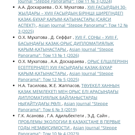
Journal "Steppe Panorama": Том 11 № 3 (2024)
А.А. Доскараева , О.Х. Мухатова ,
XVII ҒАСЫРДЫҢ 30-
ЖЫЛДАРЫ – XVIIІ ҒАСЫРДЫҢ БІРІНШІ ШИРЕГІНДЕГІ
ҚАЗАҚ-БҰХАР ҚАРЫМ-ҚАТЫНАСТАРЫ (САЯСИ
АСПЕКТ)
,
Asian Journal "Steppe Panorama": Том 12 №
3 (2025)
О.Х. Мұхатова , Д. Сеффат ,
XVII Ғ. СОҢЫ – XVIII Ғ.
БАСЫНДАҒЫ ҚАЗАҚ-ОРЫС ДИПЛОМАТИЯЛЫҚ
ҚАРЫМ-ҚАТЫНАСТАРЫ
,
Asian Journal "Steppe
Panorama": Том 13 № 1 (2026)
О.Х. Мухатова , А.А. Доскараева ,
ОРЫС ЕЛШІЛЕРІНІҢ
ЕСЕПТЕРІНДЕГІ XVII ҒАСЫРДАҒЫ ҚАЗАҚ-БҰХАР
ҚАРЫМ-ҚАТЫНАСТАРЫ
,
Asian Journal "Steppe
Panorama": Том 12 № 5 (2025)
Н.А. Тасилова, Ж.Е. Жаппасов,
ТƏУЕКЕЛ ХАННЫҢ
ҚАЗАҚ МЕМЛЕКЕТІ МЕН ОРЫС ЕЛІ АРАСЫНДАҒЫ
ДИПЛОМАТИЯЛЫҚ БАЙЛАНЫСТАРДЫ
НЫҒАЙТУДАҒЫ РӨЛІ
,
Asian Journal "Steppe
Panorama": Том 6 № 3 (2019)
Г.К. Асанова , Г.А. Адильбектеги , Э.Д. Сайн ,
ПРОБЛЕМЫ ЭКОЛОГИИ В КАЗАХСТАНЕ В ПЕРВЫЕ
ГОДЫ НЕЗАВИСИМОСТИ
,
Asian Journal "Steppe
Panorama": Том 10 № 4 (2023)