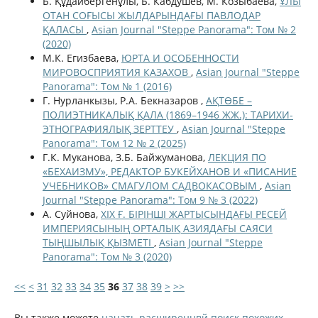
Б. Құдайбергенұлы, Б. Кабдушев, М. Козыбаева,
ҰЛЫ
ОТАН СОҒЫСЫ ЖЫЛДАРЫНДАҒЫ ПАВЛОДАР
ҚАЛАСЫ
,
Asian Journal "Steppe Panorama": Том № 2
(2020)
М.К. Егизбаева,
ЮРТА И ОСОБЕННОСТИ
МИРОВОСПРИЯТИЯ КАЗАХОВ
,
Asian Journal "Steppe
Panorama": Том № 1 (2016)
Г. Нурланкызы, Р.А. Бекназаров ,
АҚТӨБЕ –
ПОЛИЭТНИКАЛЫҚ ҚАЛА (1869–1946 ЖЖ.): ТАРИХИ-
ЭТНОГРАФИЯЛЫҚ ЗЕРТТЕУ
,
Asian Journal "Steppe
Panorama": Том 12 № 2 (2025)
Г.К. Муканова, З.Б. Байжуманова,
ЛЕКЦИЯ ПО
«БЕХАИЗМУ», РЕДАКТОР БУКЕЙХАНОВ И «ПИСАНИЕ
УЧЕБНИКОВ» СМАГУЛОМ САДВОКАСОВЫМ
,
Asian
Journal "Steppe Panorama": Том 9 № 3 (2022)
А. Суйнова,
XIX Ғ. БІРІНШІ ЖАРТЫСЫНДАҒЫ РЕСЕЙ
ИМПЕРИЯСЫНЫҢ ОРТАЛЫҚ АЗИЯДАҒЫ САЯСИ
ТЫҢШЫЛЫҚ ҚЫЗМЕТІ
,
Asian Journal "Steppe
Panorama": Том № 3 (2020)
<<
<
31
32
33
34
35
36
37
38
39
>
>>
Вы также можете
начать расширеннвй поиск похожих