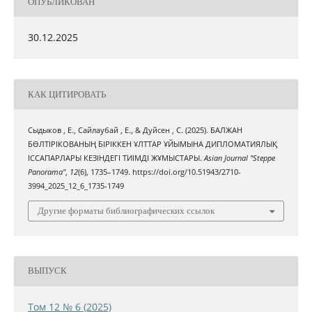
ОПУБЛИКОВАН
30.12.2025
КАК ЦИТИРОВАТЬ
Сыдыков , Е., Сайлаубай , Е., & Дуйсен , С. (2025). БАЛЖАН
БӨЛТІРІКОВАНЫҢ БІРІККЕН ҰЛТТАР ҰЙЫМЫНА ДИПЛОМАТИЯЛЫҚ
ІССАПАРЛАРЫ КЕЗІНДЕГІ ТИІМДІ ЖҰМЫСТАРЫ.
Asian Journal "Steppe
Panorama"
,
12
(6), 1735–1749. https://doi.org/10.51943/2710-
3994_2025_12_6_1735-1749
Другие форматы библиографических ссылок
ВЫПУСК
Том 12 № 6 (2025)