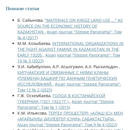
Похожие статьи
Б. Сайынова,
"MATERIALS ON KIRGIZ LAND USE ..." AS
SOURCE ON THE ECONOMIC HISTORY OF
KAZAKHSTAN
,
Asian Journal "Steppe Panorama": Том
№ 4 (2017)
М.М. Козыбаева,
INTERNATIONAL ORGANIZATIONS IN
THE FIGHT AGAINST FAMINE IN KAZAKHSTAN IN THE
EARLY 1920S
,
Asian Journal "Steppe Panorama": Том
10 № 3 (2023)
Э.И. Хабибуллин, А.Р. Асылгужин, А.Х. Рыскильдин ,
КИПЧАКСКИЕ И СВЯЗАННЫЕ С НИМИ КЛАНЫ
(ПЛЕМЕНА) БАШКИР ПО ДАННЫМ ГЕНЕТИЧЕСКИХ
ИССЛЕДОВАНИЙ
,
Asian Journal "Steppe Panorama":
Том 12 № 2 (2025)
Г.Ж. Оскембаева,
ГОЛОД В КОСТАНАЙСКОЙ
ГУБЕРНИИ (1921-1922 ГГ.)
,
Asian Journal "Steppe
Panorama": Том № 1 (2015)
К.М. Ильясова,
ТЕРГЕУ ПРОЦЕСТЕРІ: «АЛАШ ІСІ» МЕН
«АҒАЙЫНДЫ ӘДІЛЕВТЕР ІСІНІҢ» САБАҚТАСТЫҒЫ
,
Asian Journal "Steppe Panorama": Том 9 № 4 (2022)