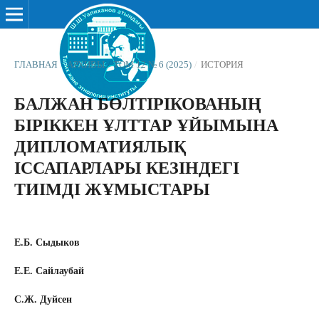
ГЛАВНАЯ
/
АРХИВЫ
/
ТОМ 12 № 6 (2025)
/
ИСТОРИЯ
БАЛЖАН БӨЛТІРІКОВАНЫҢ
БІРІККЕН ҰЛТТАР ҰЙЫМЫНА
ДИПЛОМАТИЯЛЫҚ
ІССАПАРЛАРЫ КЕЗІНДЕГІ
ТИІМДІ ЖҰМЫСТАРЫ
Е.Б. Сыдыков
Е.Е. Сайлаубай
С.Ж. Дуйсен