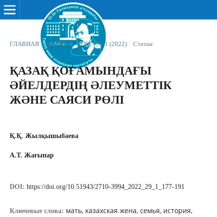
ГЛАВНАЯ
/
АРХИВЫ
/
ТОМ 9 № 1 (2022)
/
Статьи
ҚАЗАҚ ҚОҒАМЫНДАҒЫ
ӘЙЕЛДЕРДІҢ ӘЛЕУМЕТТІК
ЖӘНЕ САЯСИ РӨЛІ
Қ.Қ. Жылқышыбаева
А.Т. Жағыпар
DOI:
https://doi.org/10.51943/2710-3994_2022_29_1_177-191
мать, казахская жена, семья, история,
Ключевые слова: