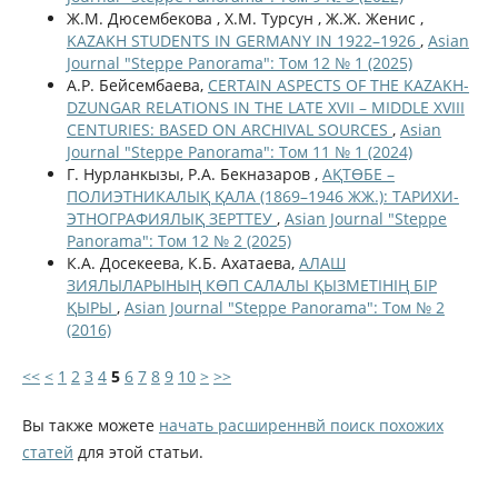
Ж.М. Дюсембекова , Х.М. Турсун , Ж.Ж. Женис ,
KAZAKH STUDENTS IN GERMANY IN 1922–1926
,
Asian
Journal "Steppe Panorama": Том 12 № 1 (2025)
А.Р. Бейсембаева,
CERTAIN ASPECTS OF THE KAZAKH-
DZUNGAR RELATIONS IN THE LATE XVII – MIDDLE XVIII
CENTURIES: BASED ON ARCHIVAL SOURCES
,
Asian
Journal "Steppe Panorama": Том 11 № 1 (2024)
Г. Нурланкызы, Р.А. Бекназаров ,
АҚТӨБЕ –
ПОЛИЭТНИКАЛЫҚ ҚАЛА (1869–1946 ЖЖ.): ТАРИХИ-
ЭТНОГРАФИЯЛЫҚ ЗЕРТТЕУ
,
Asian Journal "Steppe
Panorama": Том 12 № 2 (2025)
К.А. Досекеева, К.Б. Ахатаева,
АЛАШ
ЗИЯЛЫЛАРЫНЫҢ КӨП САЛАЛЫ ҚЫЗМЕТІНІҢ БІР
ҚЫРЫ
,
Asian Journal "Steppe Panorama": Том № 2
(2016)
<<
<
1
2
3
4
5
6
7
8
9
10
>
>>
Вы также можете
начать расширеннвй поиск похожих
статей
для этой статьи.