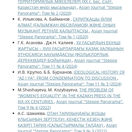
ТЕРРИТОРИЯЛЫҚ МƏСЕЛЕЛЕРІ (ХХ ғ. бас. Солт.
Қазақстан өңірі мысалында)
,
Asian Journal "Steppe
Panorama": Том № 2 (2020)
К. Ильясова, А. Байманов ,
СКРИПКАШЫ ƏЛІМ
АЛМАТ (ҒАЛЫМЖАН ƏБСƏЛАМОВ) ЖƏНЕ ОНЫҢ
МУЗЫКАНТ РЕТІНДЕ ҚАЛЫПТАСУЫ
,
Asian Journal
"Steppe Panorama": Том № 1 (2020)
Г.К. Асанова , Дж.Н. Калиев ,
XV ҒАСЫРДЫҢ ЕКІНШІ
ЖАРТЫСЫ – XVIII ҒАСЫРЛАРДАҒЫ ҚАЗАҚ ХАЛҚЫНЫҢ
ЭТНОСАЯСИ ҚАУЫМДАСУЫ (ФОЛЬКЛОРЛЫҚ
ДЕРЕККӨЗДЕР БОЙЫНША)
,
Asian Journal "Steppe
Panorama": Том 11 № 4 (2024)
И.В. Крупко, Б.Б. Бурханов,
IDEOLOGICAL HISTORY OF
“AZ I YA”: FROM CONDEMNATION TO DISCUSSION
,
Asian Journal "Steppe Panorama": Том 11 № 3 (2024)
M.Shashayeva, M. Kozybayeva,
THE PROBLEM OF
"WOMEN'S EQUALITY" IN THE KAZAKH PRESS IN THE
XIX-XX CENTURIES
,
Asian Journal "Steppe Panorama":
Том 9 № 4 (2022)
А.С. Шакиева,
ОТАН ТАРИХЫНДАҒЫ ЖОШЫ
ҰЛЫСЫНЫҢ ЗЕРТТЕЛУІ: КЕҢЕСТІК КЕЗЕҢ ЖӘНЕ
ҚАЗІРГІ ТАРИХ (САЛЫСТЫРМАЛЫ ТАЛДАУ)
,
Asian
Journal "Steppe Panorama": Том 9 № 3 (2022)