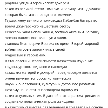
родины, увидим героических дочерей
саков из великой степи Томирис и Зарину, мать Домалак,
которая была матерью одного племени,
Гаухар, жену великого полководца Кабанбая батыра во
время джунгарского нашествия, сестру
Кенесары хана Бопай ханша, госпожу Айганым, бабушку
Чокана Валиханова, Маншук и Алию,
ставших близнецами Востока во время Второй мировой
войны, которые запомнились своей
мудростью и героизмом.
В становлении независимости Казахстана изучение
трудоы, уроков, подвигов и наследии
казахских матерей и дочерей перед народом является
очень важным вопросом исторической
науки и образования, культуры и духовного развития.
Поэтому наша статья посвящена одному из
таких актуальных тем. В данной статье рассматривается
социально-политическая роль женщины
в казахском обществе разделенный в три этапа на основе