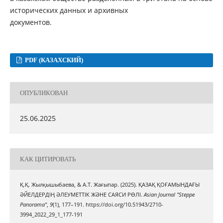
исторических данных и архивных
документов.
PDF (КАЗАХСКИЙ)
ОПУБЛИКОВАН
25.06.2025
КАК ЦИТИРОВАТЬ
Қ.Қ. Жылқышыбаева, & А.Т. Жағыпар. (2025). ҚАЗАҚ ҚОҒАМЫНДАҒЫ
ӘЙЕЛДЕРДІҢ ӘЛЕУМЕТТІК ЖӘНЕ САЯСИ РӨЛІ.
Asian Journal "Steppe
Panorama"
,
9
(1), 177–191. https://doi.org/10.51943/2710-
3994_2022_29_1_177-191