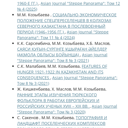
1960-Е ГГ.)
,
Asian Journal "Steppe Panorama": Том 12
№ 4 (2025)
М.М. Козыбаева ,
СОЦИАЛЬНО-ЭКОНОМИЧЕСКОЕ
ПОЛОЖЕНИЕ СПЕЦПЕРЕСЕЛЕНЦЕВ В КОЛХОЗАХ
СЕВЕРНОГО КАЗАХСТАНА В ПОСЛЕВОЕННЫЙ
ПЕРИОД (1946–1956 ГГ.)
,
Asian Journal "Steppe
Panorama": Том 11 № 4 (2024)
К.К. Сарсембина, М.М. Козыбаева, Х.Б. Маслов,
САЯСИ ҚУҒЫН-СҮРГІНГЕ ҰШЫРАҒАН ӘЙЕЛДЕР
(АҚМОЛА ОБЛЫСЫ БОЙЫНША)
,
Asian Journal
"Steppe Panorama": Том 8 № 3 (2021)
С.К. Малабаев, М.М. Козыбаева,
FEATURES OF
HUNGER 1921-1922 IN KAZAKHSTAN AND ITS
CONSEQUENCES
,
Asian Journal "Steppe Panorama":
Том 8 № 3 (2021)
Ж. Кишкенбаева, Х. Маслов, М.М. Козыбаева,
РАННИЕ ЭТАПЫ ИЗУЧЕНИЯ ТЮРКСКОГО
ФОЛЬКЛОРА В РАБОТАХ ЕВРОПЕЙСКИХ И
РОССИЙСКИХ УЧЕНЫХ XVIII – XIX ВВ.
,
Asian Journal
"Steppe Panorama": Том № 3 (2020)
С. Сакенов , М.М. Козыбаева,
ТОПОГРАФИЯ И
ЛАНДШАФТ ПОСЕЛЕНЧЕСКИХ КОМПЛЕКСОВ