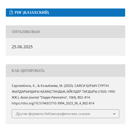
PDF (КАЗАХСКИЙ)
ОПУБЛИКОВАН
25.06.2025
КАК ЦИТИРОВАТЬ
Сарсембина, К., & Козыбаева, М. (2025). САЯСИ ҚУҒЫН-СҮРГІН
ЖЫЛДАРЫНДАҒЫ ҚАЗАҚСТАНДЫҚ ӘЙЕЛДЕР ТАҒДЫРЫ (1920–1950
ЖЖ.).
Asian Journal "Steppe Panorama"
,
10
(4), 802–814.
https://doi.org/10.51943/2710-3994_2023_36_4_802-814
Другие форматы библиографических ссылок