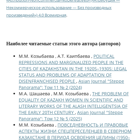
Некоммерческое использование — Без производных
произведений») 4.0 Всемирная
.
Наиболее читаемые статьи этого автора (авторов)
М.М. Козыбаева , А.Т. Каипбаева ,
POLITICAL
REPRESSIONS AND MARGINALIZED PEOPLE IN THE
CITIES OF KAZAKHSTAN IN THE 1920S–1930S: LEGAL
STATUS AND PROBLEMS OF ADAPTATION OF
DISENFRANCHISED PEOPLE
,
Asian Journal "Steppe
Panorama": Том 11 № 2 (2024)
М.А. Шашаева , М.М. Козыбаева ,
THE PROBLEM OF
EQUALITY OF KAZAKH WOMEN IN SCIENTIFIC AND
LITERARY WORKS OF THE ALASH INTELLIGENTSIA OF
THE EARLY 20TH CENTURY
,
Asian Journal "Steppe
Panorama": Том 12 № 5 (2025)
М.М. Козыбаева ,
ПОВСЕДНЕВНОСТЬ И ПРАВОВЫЕ
АСПЕКТЫ ЖИЗНИ СПЕЦПЕРЕСЕЛЕНЦЕВ В СЕВЕРНОМ
КАЗАХСТАНЕ В ПЕРИОД ОСВОЕНИЯ ЦЕЛИНЫ (1950–