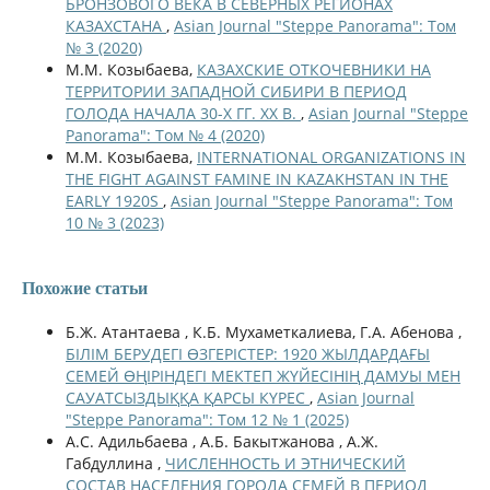
БРОНЗОВОГО ВЕКА В СЕВЕРНЫХ РЕГИОНАХ
КАЗАХСТАНА
,
Asian Journal "Steppe Panorama": Том
№ 3 (2020)
М.М. Козыбаева,
КАЗАХСКИЕ ОТКОЧЕВНИКИ НА
ТЕРРИТОРИИ ЗАПАДНОЙ СИБИРИ В ПЕРИОД
ГОЛОДА НАЧАЛА 30-Х ГГ. XX В.
,
Asian Journal "Steppe
Panorama": Том № 4 (2020)
М.М. Козыбаева,
INTERNATIONAL ORGANIZATIONS IN
THE FIGHT AGAINST FAMINE IN KAZAKHSTAN IN THE
EARLY 1920S
,
Asian Journal "Steppe Panorama": Том
10 № 3 (2023)
Похожие статьи
Б.Ж. Атантаева , К.Б. Мухаметкалиева, Г.А. Абенова ,
БІЛІМ БЕРУДЕГІ ӨЗГЕРІСТЕР: 1920 ЖЫЛДАРДАҒЫ
СЕМЕЙ ӨҢІРІНДЕГІ МЕКТЕП ЖҮЙЕСІНІҢ ДАМУЫ МЕН
САУАТСЫЗДЫҚҚА ҚАРСЫ КҮРЕС
,
Asian Journal
"Steppe Panorama": Том 12 № 1 (2025)
А.С. Адильбаева , A.Б. Бакытжанова , А.Ж.
Габдуллина ,
ЧИСЛЕННОСТЬ И ЭТНИЧЕСКИЙ
СОСТАВ НАСЕЛЕНИЯ ГОРОДА СЕМЕЙ В ПЕРИОД