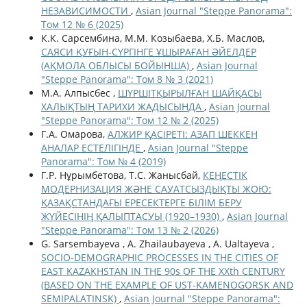
НЕЗАВИСИМОСТИ
,
Asian Journal "Steppe Panorama":
Том 12 № 6 (2025)
К.К. Сарсембина, М.М. Козыбаева, Х.Б. Маслов,
САЯСИ ҚУҒЫН-СҮРГІНГЕ ҰШЫРАҒАН ӘЙЕЛДЕР
(АҚМОЛА ОБЛЫСЫ БОЙЫНША)
,
Asian Journal
"Steppe Panorama": Том 8 № 3 (2021)
М.А. Алпысбес ,
ШҮРШІТҚЫРЫЛҒАН ШАЙҚАСЫ
ХАЛЫҚТЫҢ ТАРИХИ ЖАДЫСЫНДА
,
Asian Journal
"Steppe Panorama": Том 12 № 2 (2025)
Г.А. Омарова,
АЛЖИР ҚАСІРЕТІ: АЗАП ШЕККЕН
АНАЛАР ЕСТЕЛІГІНДЕ
,
Asian Journal "Steppe
Panorama": Том № 4 (2019)
Г.Р. Нұрымбетова, Т.С. Жанысбай,
КЕҢЕСТІК
МОДЕРНИЗАЦИЯ ЖӘНЕ САУАТСЫЗДЫҚТЫ ЖОЮ:
ҚАЗАҚСТАНДАҒЫ ЕРЕСЕКТЕРГЕ БІЛІМ БЕРУ
ЖҮЙЕСІНІҢ ҚАЛЫПТАСУЫ (1920–1930)
,
Asian Journal
"Steppe Panorama": Том 13 № 2 (2026)
G. Sarsembayeva , A. Zhailaubayeva , A. Ualtayeva ,
SOCIO-DEMOGRAPHIC PROCESSES IN THE CITIES OF
EAST KAZAKHSTAN IN THE 90s OF THE ХХth CENTURY
(BASED ON THE EXAMPLE OF UST-KAMENOGORSK AND
SEMIPALATINSK)
,
Asian Journal "Steppe Panorama":