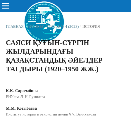
ГЛАВНАЯ
/
АРХИВЫ
/
ТОМ 10 № 4 (2023)
/
ИСТОРИЯ
САЯСИ ҚУҒЫН-СҮРГІН
ЖЫЛДАРЫНДАҒЫ
ҚАЗАҚСТАНДЫҚ ӘЙЕЛДЕР
ТАҒДЫРЫ (1920–1950 ЖЖ.)
К.К. Сарсембина
ЕНУ им. Л. Н. Гумилева
М.М. Козыбаева
Институт истории и этнологии имени Ч.Ч. Валиханова