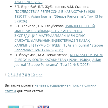
Том 13 № 1 (2026)
Е.Т. Берлібай, Б.Т. Жубанышов, А.М. Сманова ,
ПОСЛЕДСТВИЯ РЕПРЕССИЙ В КАЗАХСТАНЕ (1920-
1950 ГГ.)
,
Asian Journal "Steppe Panorama": Том 13 №
3 (2026)
Б.Т. Калиева , Г.Б. Тлеубекова,
ХVІІІ-ХІХ ҒҒ. РЕСЕЙ
ИМПЕРИЯСЫ ҰЙЫМДАСТЫРҒАН ЗЕРТТЕУ
ЭКСПЕДИЦИЯ МАТЕРИАЛДАРЫ МЕН ОРЫС
САЯХАТШЫЛАРЫНЫҢ ЕҢБЕКТЕРІНДЕГІ ҚАЗАҚ
ХАЛҚЫНЫҢ ТҰРМЫС-ТІРШІЛІГІ
,
Asian Journal "Steppe
Panorama": Том 12 № 6 (2025)
О. Йорулмаз , М.А. Токжигитова ,
REPRESSED MUSLIM
CLERGY IN SOUTH KAZAKHSTAN (1920s–1940s)
,
Asian
Journal "Steppe Panorama": Том 12 № 3 (2025)
1
2
3
4
5
6
7
8
9
10
>
>>
Вы также можете
начать расширеннвй поиск похожих
статей
для этой статьи.