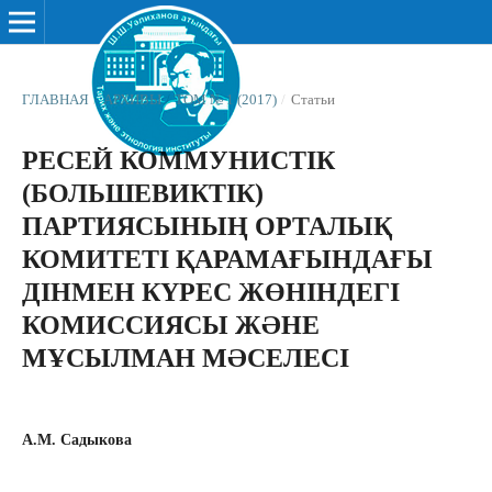
ГЛАВНАЯ
/
АРХИВЫ
/
ТОМ № 1 (2017)
/
Статьи
РЕСЕЙ КОММУНИСТІК
(БОЛЬШЕВИКТІК)
ПАРТИЯСЫНЫҢ ОРТАЛЫҚ
КОМИТЕТІ ҚАРАМАҒЫНДАҒЫ
ДІНМЕН КҮРЕС ЖӨНІНДЕГІ
КОМИССИЯСЫ ЖƏНЕ
МҰСЫЛМАН МƏСЕЛЕСІ
А.М. Садыкова