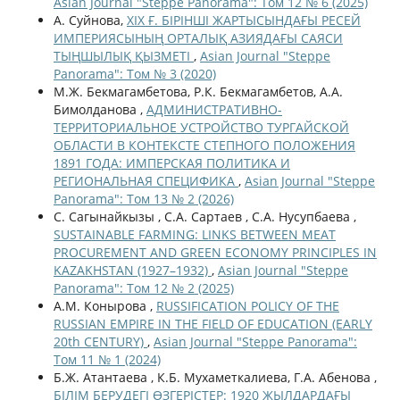
Asian Journal "Steppe Panorama": Том 12 № 6 (2025)
А. Суйнова,
XIX Ғ. БІРІНШІ ЖАРТЫСЫНДАҒЫ РЕСЕЙ
ИМПЕРИЯСЫНЫҢ ОРТАЛЫҚ АЗИЯДАҒЫ САЯСИ
ТЫҢШЫЛЫҚ ҚЫЗМЕТІ
,
Asian Journal "Steppe
Panorama": Том № 3 (2020)
М.Ж. Бекмагамбетова, Р.К. Бекмагамбетов, А.А.
Бимолданова ,
АДМИНИСТРАТИВНО-
ТЕРРИТОРИАЛЬНОЕ УСТРОЙСТВО ТУРГАЙСКОЙ
ОБЛАСТИ В КОНТЕКСТЕ СТЕПНОГО ПОЛОЖЕНИЯ
1891 ГОДА: ИМПЕРСКАЯ ПОЛИТИКА И
РЕГИОНАЛЬНАЯ СПЕЦИФИКА
,
Asian Journal "Steppe
Panorama": Том 13 № 2 (2026)
С. Сагынайкызы , С.A. Сартаев , С.A. Нусупбаева ,
SUSTAINABLE FARMING: LINKS BETWEEN MEAT
PROCUREMENT AND GREEN ECONOMY PRINCIPLES IN
KAZAKHSTAN (1927–1932)
,
Asian Journal "Steppe
Panorama": Том 12 № 2 (2025)
А.М. Конырова ,
RUSSIFICATION POLICY OF THE
RUSSIAN EMPIRE IN THE FIELD OF EDUCATION (EARLY
20th CENTURY)
,
Asian Journal "Steppe Panorama":
Том 11 № 1 (2024)
Б.Ж. Атантаева , К.Б. Мухаметкалиева, Г.А. Абенова ,
БІЛІМ БЕРУДЕГІ ӨЗГЕРІСТЕР: 1920 ЖЫЛДАРДАҒЫ