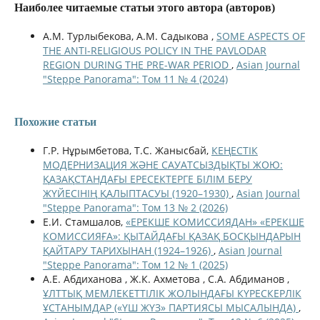
Наиболее читаемые статьи этого автора (авторов)
А.М. Турлыбекова, А.М. Садыкова ,
SOME ASPECTS OF
THE ANTI-RELIGIOUS POLICY IN THE PAVLODAR
REGION DURING THE PRE-WAR PERIOD
,
Asian Journal
"Steppe Panorama": Том 11 № 4 (2024)
Похожие статьи
Г.Р. Нұрымбетова, Т.С. Жанысбай,
КЕҢЕСТІК
МОДЕРНИЗАЦИЯ ЖӘНЕ САУАТСЫЗДЫҚТЫ ЖОЮ:
ҚАЗАҚСТАНДАҒЫ ЕРЕСЕКТЕРГЕ БІЛІМ БЕРУ
ЖҮЙЕСІНІҢ ҚАЛЫПТАСУЫ (1920–1930)
,
Asian Journal
"Steppe Panorama": Том 13 № 2 (2026)
Е.И. Стамшалов,
«ЕРЕКШЕ КОМИССИЯДАН» «ЕРЕКШЕ
КОМИССИЯҒА»: ҚЫТАЙДАҒЫ ҚАЗАҚ БОСҚЫНДАРЫН
ҚАЙТАРУ ТАРИХЫНАН (1924–1926)
,
Asian Journal
"Steppe Panorama": Том 12 № 1 (2025)
А.Е. Абдиханова , Ж.К. Ахметова , С.А. Абдиманов ,
ҰЛТТЫҚ МЕМЛЕКЕТТІЛІК ЖОЛЫНДАҒЫ КҮРЕСКЕРЛІК
ҰСТАНЫМДАР («ҮШ ЖҮЗ» ПАРТИЯСЫ МЫСАЛЫНДА)
,