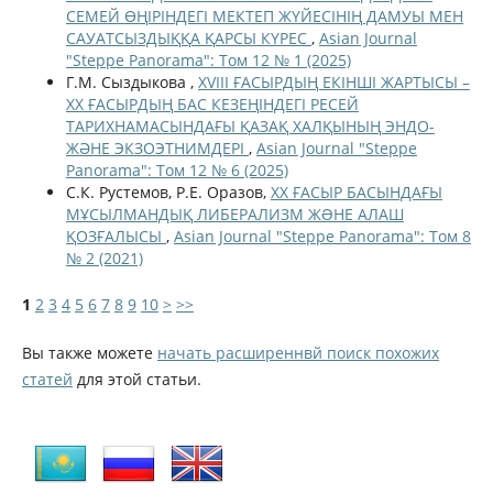
СЕМЕЙ ӨҢІРІНДЕГІ МЕКТЕП ЖҮЙЕСІНІҢ ДАМУЫ МЕН
САУАТСЫЗДЫҚҚА ҚАРСЫ КҮРЕС
,
Asian Journal
"Steppe Panorama": Том 12 № 1 (2025)
Г.М. Сыздыкова ,
XVIII ҒАСЫРДЫҢ ЕКІНШІ ЖАРТЫСЫ –
XX ҒАСЫРДЫҢ БАС КЕЗЕҢІНДЕГІ РЕСЕЙ
ТАРИХНАМАСЫНДАҒЫ ҚАЗАҚ ХАЛҚЫНЫҢ ЭНДО-
ЖӘНЕ ЭКЗОЭТНИМДЕРІ
,
Asian Journal "Steppe
Panorama": Том 12 № 6 (2025)
С.К. Рустемов, Р.Е. Оразов,
ХХ ҒАСЫР БАСЫНДАҒЫ
МҰСЫЛМАНДЫҚ ЛИБЕРАЛИЗМ ЖƏНЕ АЛАШ
ҚОЗҒАЛЫСЫ
,
Asian Journal "Steppe Panorama": Том 8
№ 2 (2021)
1
2
3
4
5
6
7
8
9
10
>
>>
Вы также можете
начать расширеннвй поиск похожих
статей
для этой статьи.