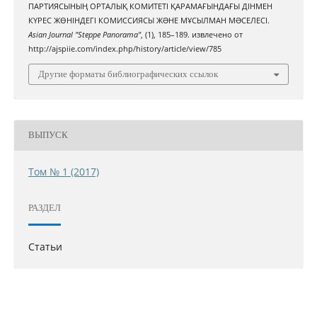
ПАРТИЯСЫНЫҢ ОРТАЛЫҚ КОМИТЕТІ ҚАРАМАҒЫНДАҒЫ ДІНМЕН
КҮРЕС ЖӨНІНДЕГІ КОМИССИЯСЫ ЖƏНЕ МҰСЫЛМАН МƏСЕЛЕСІ.
Asian Journal "Steppe Panorama"
, (1), 185–189. извлечено от
http://ajspiie.com/index.php/history/article/view/785
Другие форматы библиографических ссылок
ВЫПУСК
Том № 1 (2017)
РАЗДЕЛ
Статьи