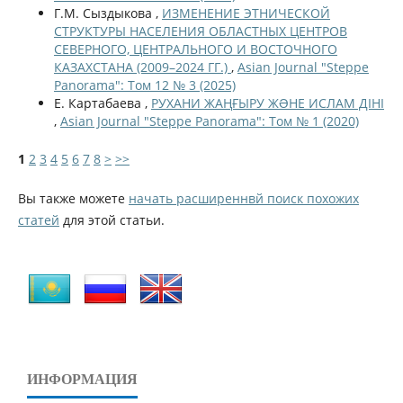
Г.М. Сыздыкова ,
ИЗМЕНЕНИЕ ЭТНИЧЕСКОЙ
СТРУКТУРЫ НАСЕЛЕНИЯ ОБЛАСТНЫХ ЦЕНТРОВ
СЕВЕРНОГО, ЦЕНТРАЛЬНОГО И ВОСТОЧНОГО
КАЗАХСТАНА (2009–2024 ГГ.)
,
Asian Journal "Steppe
Panorama": Том 12 № 3 (2025)
Е. Картабаева ,
РУХАНИ ЖАҢҒЫРУ ЖƏНЕ ИСЛАМ ДІНІ
,
Asian Journal "Steppe Panorama": Том № 1 (2020)
1
2
3
4
5
6
7
8
>
>>
Вы также можете
начать расширеннвй поиск похожих
статей
для этой статьи.
ИНФОРМАЦИЯ