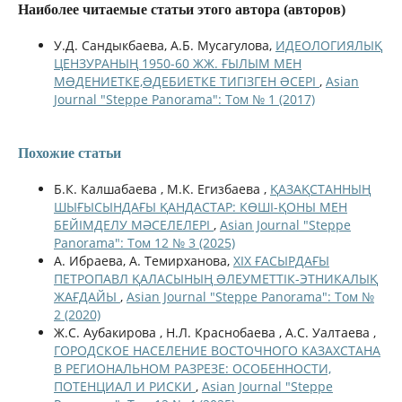
Наиболее читаемые статьи этого автора (авторов)
У.Д. Сандыкбаева, А.Б. Мусагулова,
ИДЕОЛОГИЯЛЫҚ
ЦЕНЗУРАНЫҢ 1950-60 ЖЖ. ҒЫЛЫМ МЕН
МƏДЕНИЕТКЕ,ƏДЕБИЕТКЕ ТИГІЗГЕН ƏСЕРІ
,
Asian
Journal "Steppe Panorama": Том № 1 (2017)
Похожие статьи
Б.К. Калшабаева , М.К. Егизбаева ,
ҚАЗАҚСТАННЫҢ
ШЫҒЫСЫНДАҒЫ ҚАНДАСТАР: КӨШІ-ҚОНЫ МЕН
БЕЙІМДЕЛУ МӘСЕЛЕЛЕРІ
,
Asian Journal "Steppe
Panorama": Том 12 № 3 (2025)
А. Ибраева, А. Темирханова,
ХІХ ҒАСЫРДАҒЫ
ПЕТРОПАВЛ ҚАЛАСЫНЫҢ ƏЛЕУМЕТТІК-ЭТНИКАЛЫҚ
ЖАҒДАЙЫ
,
Asian Journal "Steppe Panorama": Том №
2 (2020)
Ж.С. Аубакирова , Н.Л. Краснобаева , А.С. Уалтаева ,
ГОРОДСКОЕ НАСЕЛЕНИЕ ВОСТОЧНОГО КАЗАХСТАНА
В РЕГИОНАЛЬНОМ РАЗРЕЗЕ: ОСОБЕННОСТИ,
ПОТЕНЦИАЛ И РИСКИ
,
Asian Journal "Steppe