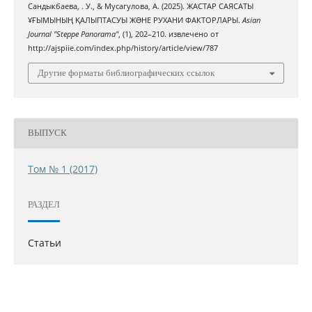
Сандыкбаева, . У., & Мусагулова, А. (2025). ЖАСТАР САЯСАТЫ
ҰҒЫМЫНЫҢ ҚАЛЫПТАСУЫ ЖƏНЕ РУХАНИ ФАКТОРЛАРЫ.
Asian
Journal "Steppe Panorama"
, (1), 202–210. извлечено от
http://ajspiie.com/index.php/history/article/view/787
Другие форматы библиографических ссылок
ВЫПУСК
Том № 1 (2017)
РАЗДЕЛ
Статьи