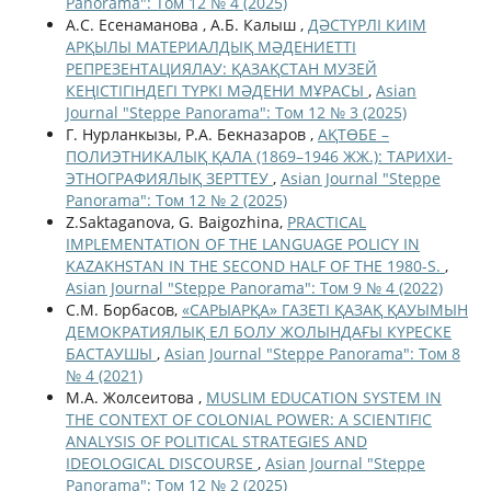
Panorama": Том 12 № 4 (2025)
А.С. Есенаманова , А.Б. Калыш ,
ДӘСТҮРЛІ КИІМ
АРҚЫЛЫ МАТЕРИАЛДЫҚ МӘДЕНИЕТТІ
РЕПРЕЗЕНТАЦИЯЛАУ: ҚАЗАҚСТАН МУЗЕЙ
КЕҢІСТІГІНДЕГІ ТҮРКІ МӘДЕНИ МҰРАСЫ
,
Asian
Journal "Steppe Panorama": Том 12 № 3 (2025)
Г. Нурланкызы, Р.А. Бекназаров ,
АҚТӨБЕ –
ПОЛИЭТНИКАЛЫҚ ҚАЛА (1869–1946 ЖЖ.): ТАРИХИ-
ЭТНОГРАФИЯЛЫҚ ЗЕРТТЕУ
,
Asian Journal "Steppe
Panorama": Том 12 № 2 (2025)
Z.Saktaganova, G. Baigozhina,
PRACTICAL
IMPLEMENTATION OF THE LANGUAGE POLICY IN
KAZAKHSTAN IN THE SECOND HALF OF THE 1980-S.
,
Asian Journal "Steppe Panorama": Том 9 № 4 (2022)
С.М. Борбасов,
«САРЫАРҚА» ГАЗЕТІ ҚАЗАҚ ҚАУЫМЫН
ДЕМОКРАТИЯЛЫҚ ЕЛ БОЛУ ЖОЛЫНДАҒЫ КҮРЕСКЕ
БАСТАУШЫ
,
Asian Journal "Steppe Panorama": Том 8
№ 4 (2021)
М.А. Жолсеитова ,
MUSLIM EDUCATION SYSTEM IN
THE CONTEXT OF COLONIAL POWER: A SCIENTIFIC
ANALYSIS OF POLITICAL STRATEGIES AND
IDEOLOGICAL DISCOURSE
,
Asian Journal "Steppe
Panorama": Том 12 № 2 (2025)