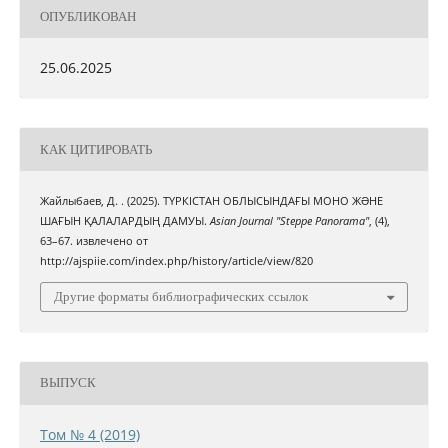
ОПУБЛИКОВАН
25.06.2025
КАК ЦИТИРОВАТЬ
Жайлыбаев, Д. . (2025). ТҮРКІСТАН ОБЛЫСЫНДАҒЫ МОНО ЖƏНЕ
ШАҒЫН ҚАЛАЛАРДЫҢ ДАМУЫ.
Asian Journal "Steppe Panorama"
, (4),
63–67. извлечено от
http://ajspiie.com/index.php/history/article/view/820
Другие форматы библиографических ссылок
ВЫПУСК
Том № 4 (2019)