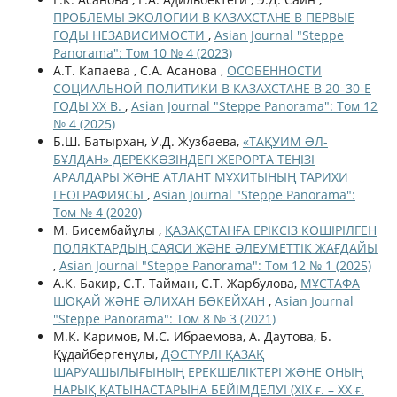
ПРОБЛЕМЫ ЭКОЛОГИИ В КАЗАХСТАНЕ В ПЕРВЫЕ
ГОДЫ НЕЗАВИСИМОСТИ
,
Asian Journal "Steppe
Panorama": Том 10 № 4 (2023)
А.Т. Капаева , С.А. Асанова ,
ОСОБЕННОСТИ
СОЦИАЛЬНОЙ ПОЛИТИКИ В КАЗАХСТАНЕ В 20–30-Е
ГОДЫ ХХ В.
,
Asian Journal "Steppe Panorama": Том 12
№ 4 (2025)
Б.Ш. Батырхан, У.Д. Жузбаева,
«ТАҚУИМ ƏЛ-
БҰЛДАН» ДЕРЕККӨЗІНДЕГІ ЖЕРОРТА ТЕҢІЗІ
АРАЛДАРЫ ЖƏНЕ АТЛАНТ МҰХИТЫНЫҢ ТАРИХИ
ГЕОГРАФИЯСЫ
,
Asian Journal "Steppe Panorama":
Том № 4 (2020)
М. Бисембайұлы ,
ҚАЗАҚСТАНҒА ЕРІКСІЗ КӨШІРІЛГЕН
ПОЛЯКТАРДЫҢ САЯСИ ЖӘНЕ ӘЛЕУМЕТТІК ЖАҒДАЙЫ
,
Asian Journal "Steppe Panorama": Том 12 № 1 (2025)
А.К. Бакир, С.Т. Тайман, С.Т. Жарбулова,
МҰСТАФА
ШОҚАЙ ЖӘНЕ ӘЛИХАН БӨКЕЙХАН
,
Asian Journal
"Steppe Panorama": Том 8 № 3 (2021)
М.К. Каримов, М.С. Ибраемова, А. Даутова, Б.
Құдайбергенұлы,
ДƏСТҮРЛІ ҚАЗАҚ
ШАРУАШЫЛЫҒЫНЫҢ ЕРЕКШЕЛІКТЕРІ ЖƏНЕ ОНЫҢ
НАРЫҚ ҚАТЫНАСТАРЫНА БЕЙІМДЕЛУІ (ХІХ ғ. – ХХ ғ.