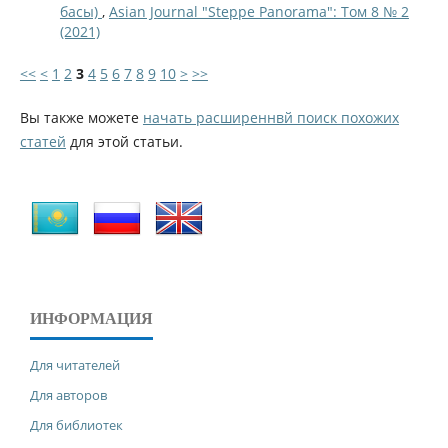
басы)
,
Asian Journal "Steppe Panorama": Том 8 № 2
(2021)
<<
<
1
2
3
4
5
6
7
8
9
10
>
>>
Вы также можете
начать расширеннвй поиск похожих
статей
для этой статьи.
ИНФОРМАЦИЯ
Для читателей
Для авторов
Для библиотек