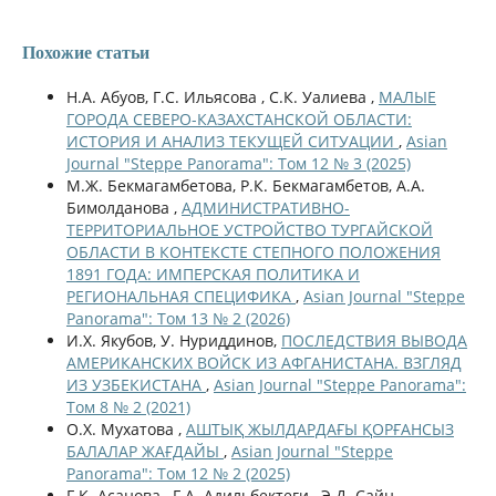
Похожие статьи
Н.А. Абуов, Г.С. Ильясова , С.К. Уалиева ,
МАЛЫЕ
ГОРОДА СЕВЕРО-КАЗАХСТАНСКОЙ ОБЛАСТИ:
ИСТОРИЯ И АНАЛИЗ ТЕКУЩЕЙ СИТУАЦИИ
,
Asian
Journal "Steppe Panorama": Том 12 № 3 (2025)
М.Ж. Бекмагамбетова, Р.К. Бекмагамбетов, А.А.
Бимолданова ,
АДМИНИСТРАТИВНО-
ТЕРРИТОРИАЛЬНОЕ УСТРОЙСТВО ТУРГАЙСКОЙ
ОБЛАСТИ В КОНТЕКСТЕ СТЕПНОГО ПОЛОЖЕНИЯ
1891 ГОДА: ИМПЕРСКАЯ ПОЛИТИКА И
РЕГИОНАЛЬНАЯ СПЕЦИФИКА
,
Asian Journal "Steppe
Panorama": Том 13 № 2 (2026)
И.Х. Якубов, У. Нуриддинов,
ПОСЛЕДСТВИЯ ВЫВОДА
АМЕРИКАНСКИХ ВОЙСК ИЗ АФГАНИСТАНА. ВЗГЛЯД
ИЗ УЗБЕКИСТАНА
,
Asian Journal "Steppe Panorama":
Том 8 № 2 (2021)
О.Х. Мухатова ,
АШТЫҚ ЖЫЛДАРДАҒЫ ҚОРҒАНСЫЗ
БАЛАЛАР ЖАҒДАЙЫ
,
Asian Journal "Steppe
Panorama": Том 12 № 2 (2025)
Г.К. Асанова , Г.А. Адильбектеги , Э.Д. Сайн ,