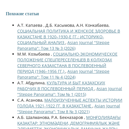
Похожие статьи
А.Т. Капаева , Д.Б. Касымова, А.Н. Конкабаева,
СОЦИАЛЬНАЯ ПОЛИТИКА И ЖЕНСКОЕ ЗДОРОВЬЕ В
КАЗАХСТАНЕ В 1920–1930-Е ГГ.: ИСТОРИКО-
СОЦИАЛЬНЫЙ АНАЛИЗ
,
Asian Journal "Steppe
Panorama": Том 13 № 3 (2026)
М.М. Козыбаева ,
СОЦИАЛЬНО-ЭКОНОМИЧЕСКОЕ
ПОЛОЖЕНИЕ СПЕЦПЕРЕСЕЛЕНЦЕВ В КОЛХОЗАХ
СЕВЕРНОГО КАЗАХСТАНА В ПОСЛЕВОЕННЫЙ
ПЕРИОД (1946–1956 ГГ.)
,
Asian Journal "Steppe
Panorama": Том 11 № 4 (2024)
А.Т. Абдулина,
КУЛЬТУРА И БЫТ КАЗАХСКИХ
РАБОЧИХ В ПОСЛЕВОЕННЫЙ ПЕРИОД
,
Asian Journal
"Steppe Panorama": Том № 1 (2015)
С.А. Асанова,
МАЛОИЗУЧЕННЫЕ АСПЕКТЫ ИСТОРИИ
ГОЛОДА 1921-1922 ГГ. В КАЗАХСТАНЕ
,
Asian Journal
"Steppe Panorama": Том 8 № 3 (2021)
А.Б. Шалманова, Р.А. Бекназаров ,
МОҢҒОЛИЯДАҒЫ
ҚАЗАҚТАР: ЭТНОМӘДЕНИ, ДЕМОГРАФИЯЛЫҚ ЖӘНЕ
ӘЛЕУМЕТТІК-ЭКОНОМИКАЛЫҚ ДАМУЫНА ЖАЛПЫ