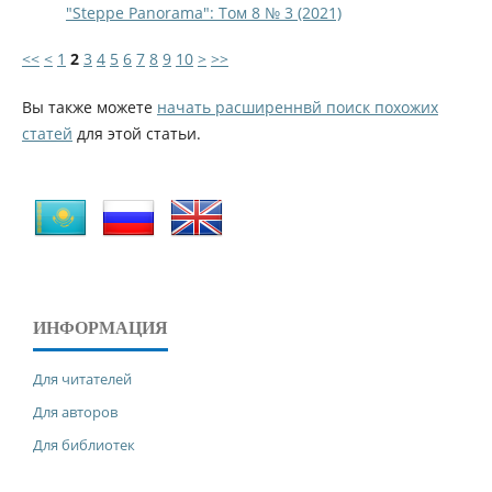
"Steppe Panorama": Том 8 № 3 (2021)
<<
<
1
2
3
4
5
6
7
8
9
10
>
>>
Вы также можете
начать расширеннвй поиск похожих
статей
для этой статьи.
ИНФОРМАЦИЯ
Для читателей
Для авторов
Для библиотек