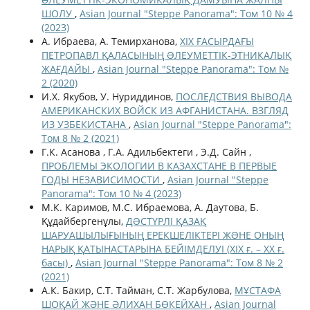
ШОЛУ
,
Asian Journal "Steppe Panorama": Том 10 № 4
(2023)
А. Ибраева, А. Темирханова,
ХІХ ҒАСЫРДАҒЫ
ПЕТРОПАВЛ ҚАЛАСЫНЫҢ ƏЛЕУМЕТТІК-ЭТНИКАЛЫҚ
ЖАҒДАЙЫ
,
Asian Journal "Steppe Panorama": Том №
2 (2020)
И.Х. Якубов, У. Нуриддинов,
ПОСЛЕДСТВИЯ ВЫВОДА
АМЕРИКАНСКИХ ВОЙСК ИЗ АФГАНИСТАНА. ВЗГЛЯД
ИЗ УЗБЕКИСТАНА
,
Asian Journal "Steppe Panorama":
Том 8 № 2 (2021)
Г.К. Асанова , Г.А. Адильбектеги , Э.Д. Сайн ,
ПРОБЛЕМЫ ЭКОЛОГИИ В КАЗАХСТАНЕ В ПЕРВЫЕ
ГОДЫ НЕЗАВИСИМОСТИ
,
Asian Journal "Steppe
Panorama": Том 10 № 4 (2023)
М.К. Каримов, М.С. Ибраемова, А. Даутова, Б.
Құдайбергенұлы,
ДƏСТҮРЛІ ҚАЗАҚ
ШАРУАШЫЛЫҒЫНЫҢ ЕРЕКШЕЛІКТЕРІ ЖƏНЕ ОНЫҢ
НАРЫҚ ҚАТЫНАСТАРЫНА БЕЙІМДЕЛУІ (ХІХ ғ. – ХХ ғ.
басы)
,
Asian Journal "Steppe Panorama": Том 8 № 2
(2021)
А.К. Бакир, С.Т. Тайман, С.Т. Жарбулова,
МҰСТАФА
ШОҚАЙ ЖӘНЕ ӘЛИХАН БӨКЕЙХАН
,
Asian Journal