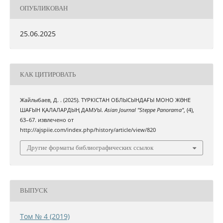
ОПУБЛИКОВАН
25.06.2025
КАК ЦИТИРОВАТЬ
Жайлыбаев, Д. . (2025). ТҮРКІСТАН ОБЛЫСЫНДАҒЫ МОНО ЖƏНЕ
ШАҒЫН ҚАЛАЛАРДЫҢ ДАМУЫ.
Asian Journal "Steppe Panorama"
, (4),
63–67. извлечено от
http://ajspiie.com/index.php/history/article/view/820
Другие форматы библиографических ссылок
ВЫПУСК
Том № 4 (2019)