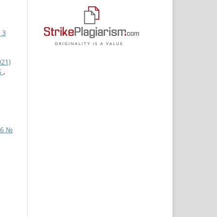
 3
021)
S
,
 6 №