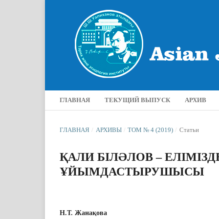
ГЛАВНАЯ
ТЕКУЩИЙ ВЫПУСК
АРХИВ
ГЛАВНАЯ
/
АРХИВЫ
/
ТОМ № 4 (2019)
/
Статьи
ҚАЛИ БІЛƏЛОВ – ЕЛІМІЗДЕ
ҰЙЫМДАСТЫРУШЫСЫ
Н.Т. Жанақова