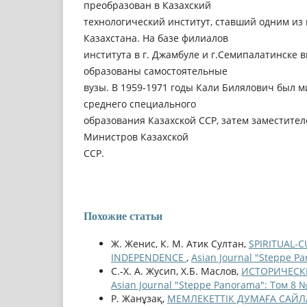
преобразован в Казахский
технологический институт, ставший одним из
Казахстана. На базе филиалов
института в г. Джамбуле и г.Семипалатинске 
образованы самостоятельные
вузы. В 1959-1971 годы Кали Билялович был 
среднего специального
образования Казахской ССР, затем заместите
Министров Казахской
ССР.
Похожие статьи
Ж. Женис, К. М. Атик Султан,
SPIRITUAL-
INDEPENDENCE
,
Asian Journal "Steppe P
С.-Х. А. Жусип, Х.Б. Маслов,
ИСТОРИЧЕСК
Asian Journal "Steppe Panorama": Том 8 №
Р. Жанұзақ,
МЕМЛЕКЕТТІК ДУМАҒА САЙЛА