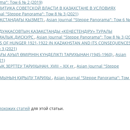
ma": Том 6 № 2 (2019)
ИТИКА СОВЕТСКОЙ ВЛАСТИ В КАЗАХСТАНЕ В УСЛОВИЯХ
nal "Steppe Panorama": Том 8 № 3 (2021)
АҚСТАНДАҒЫ ҚЫЗМЕТІ
,
Asian Journal "Steppe Panorama": Том 6 №
ДУАҚАСОВТЫҢ ҚАЗАҚСТАНДЫ «КЕҢЕСТЕНДІРУ» ТУРАЛЫ
АМАЛЫҚ ДИСКУРС
,
Asian Journal "Steppe Panorama": Том 8 № 3 (2
S OF HUNGER 1921-1922 IN KAZAKHSTAN AND ITS CONSEQUENCE
 3 (2021)
Ы АУЫЛ ӨМІРІНІҢ КҮНДЕЛІКТІ ТАРИХЫНАН (1945-1960)
,
Asian
21)
ЗЕРТТЕУ ТАРИХЫНАН. ХVІІІ – ХІХ ғғ
,
Asian Journal "Steppe
УМЫНЫҢ ҚҰРЫЛУ ТАРИХЫ
,
Asian Journal "Steppe Panorama": Том
похожих статей
для этой статьи.