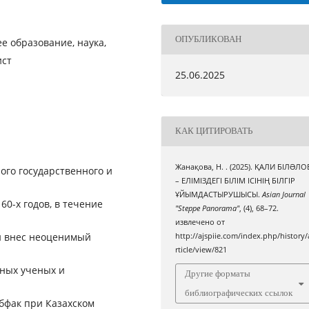
ОПУБЛИКОВАН
е образование, наука,
ист
25.06.2025
КАК ЦИТИРОВАТЬ
Жанақова, Н. . (2025). ҚАЛИ БІЛƏЛО
ого государственного и
– ЕЛІМІЗДЕГІ БІЛІМ ІСІНІҢ БІЛГІР
ҰЙЫМДАСТЫРУШЫСЫ.
Asian Journal
60-х годов, в течение
"Steppe Panorama"
, (4), 68–72.
извлечено от
 и внес неоценимый
http://ajspiie.com/index.php/history/
rticle/view/821
пных ученых и
Другие форматы
библиографических ссылок
абфак при Казахском