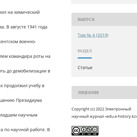
упил на химический
ВЫПУСК
а. В августе 1941 года
Том № 4 (2019)
кентском военно-
РАЗДЕЛ
елем командира роты на
Статьи
оть до демобилизации в
ах продолжил учебу в
ЛИЦЕНЗИЯ
решению Президиума
Copyright (c) 2022 Электронный
 младшим научным
научный журнал «edu.e-history.kz
а по научной работе. В