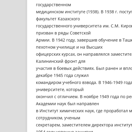
государственном
медицинском институте (1938). В 1938 г. пост
факультет Казахского
государственного университета им. С.М. Киров
призван в ряды Советской
Армии. В 1942 году, завершив обучение в Таш
пехотном училище и на Высших
офицерских курсах, он направлялся заместит
Калининский фронт для
участия в боевых действиях. Был ранен и впл
декабре 1945 года служил
командиром учебного взвода. В 1946-1949 год
университете, который
окончил с отличием. В ноябре 1949 года по 
Академии наук был направлен
в Институт химических наук, где проработал
сотрудником, ученым
секретарем, заместителем директора институт
1954 году успешно защитил