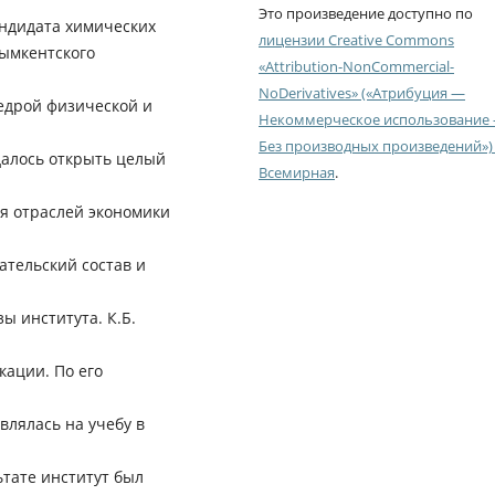
Это произведение доступно по
андидата химических
лицензии Creative Commons
Шымкентского
«Attribution-NonCommercial-
NoDerivatives» («Атрибуция —
едрой физической и
Некоммерческое использование
Без производных произведений») 
удалось открыть целый
Всемирная
.
я отраслей экономики
тельский состав и
ы института. К.Б.
ации. По его
лялась на учебу в
ьтате институт был