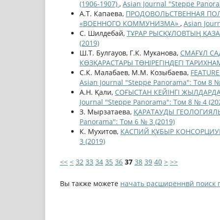
(1906-1907)
,
Asian Journal "Steppe Panora
А.Т. Капаева,
ПРОДОВОЛЬСТВЕННАЯ ПОЛ
«ВОЕННОГО КОММУНИЗМА»
,
Asian Jour
С. Шилдебай,
ТҰРАР РЫСҚҰЛОВТЫҢ ҚАЗ
(2019)
Ш.Т. Булгауов, Г.К. Муканова,
СМАҒҰЛ СА
КӨЗҚАРАСТАРЫ ТӨҢIРЕГIНДЕГI ТАРИХН
С.К. Малабаев, М.М. Козыбаева,
FEATURE
Asian Journal "Steppe Panorama": Том 8 №
А.Н. Қали,
СОҒЫСТАН КЕЙІНГІ ЖЫЛДАРДАҒ
Journal "Steppe Panorama": Том 8 № 4 (20
З. Мырзатаева,
ҚАРАТАУДЫ ГЕОЛОГИЯЛЫҚ 
Panorama": Том 6 № 3 (2019)
К. Мухитов,
КАСПИЙ ҚҰБЫР КОНСОРЦИ
3 (2019)
<<
<
32
33
34
35
36
37
38
39
40
>
>>
Вы также можете
начать расширеннвй поиск 