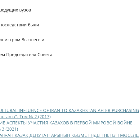
 ведущих вузов
впоследствии были
министром Высшего и
лем Председателя Совета
CULTURAL INFLUENCE OF IRAN TO KAZAKHSTAN AFTER PURCHASING
anorama": Том № 2 (2017)
ИЕ АСПЕКТЫ УЧАСТИЯ КАЗАХОВ В ПЕРВОЙ МИРОВОЙ ВОЙНЕ
,
 3 (2021)
НҒАН ҚАЗАҚ ДЕПУТАТТАРЫНЫҢ ҚЫЗМЕТІНДЕГІ НЕГІЗГІ МƏСЕЛЕ