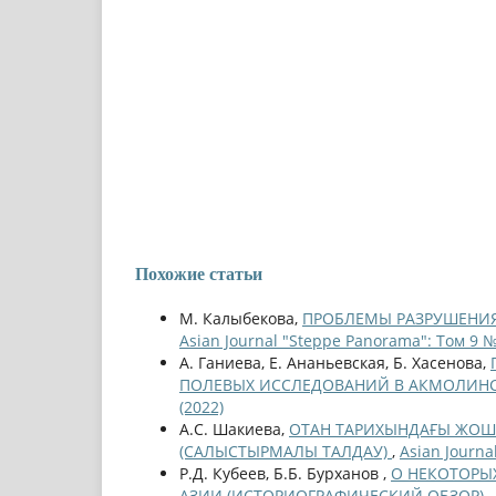
Похожие статьи
М. Калыбекова,
ПРОБЛЕМЫ РАЗРУШЕНИЯ 
Asian Journal "Steppe Panorama": Том 9 №
А. Ганиева, Е. Ананьевская, Б. Хасенова,
ПОЛЕВЫХ ИССЛЕДОВАНИЙ В АКМОЛИ
(2022)
А.С. Шакиева,
ОТАН ТАРИХЫНДАҒЫ ЖОШЫ 
(САЛЫСТЫРМАЛЫ ТАЛДАУ)
,
Asian Journa
Р.Д. Кубеев, Б.Б. Бурханов ,
О НЕКОТОРЫ
АЗИИ (ИСТОРИОГРАФИЧЕСКИЙ ОБЗОР)
,