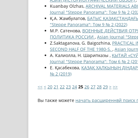
Kuanbay Olzhas,
ARCHIVAL MATERIALS ABO
Journal "Steppe Panorama": Том 9 № 2 (20
Қ.А. Жамбулатов,
БАТЫС ҚАЗАҚСТАНДАҒЫ
"Steppe Panorama": Том 9 № 2 (2022)
М.Р. Сатенова,
ВОЕННЫЕ ДЕЙСТВИЯ ОТР
ПОЛИТИКА РОССИИ
,
Asian Journal "Ste
Z.Saktaganova, G. Baigozhina,
PRACTICAL 
SECOND HALF OF THE 1980-S.
,
Asian Jour
А. Калиолла, Н. Шарипказы ,
ҚЫТАЙ «СҮ
Journal "Steppe Panorama": Том 6 № 2 (20
Е. Қасабекова,
ҚАЗАҚ ХАЛҚЫНЫҢ ДІНДА
№ 2 (2019)
<<
<
20
21
22
23
24
25
26
27
28
29
>
>>
Вы также можете
начать расширеннвй поиск 