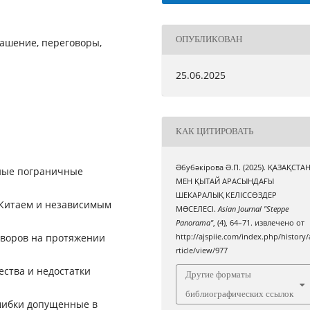
ОПУБЛИКОВАН
глашение, переговоры,
25.06.2025
КАК ЦИТИРОВАТЬ
Əбубәкірова Ə.П. (2025). ҚАЗАҚСТА
ьные пограничные
МЕН ҚЫТАЙ АРАСЫНДАҒЫ
ШЕКАРАЛЫҚ КЕЛІССӨЗДЕР
 Китаем и независимым
МƏСЕЛЕСІ.
Asian Journal "Steppe
Panorama"
, (4), 64–71. извлечено от
оворов на протяжении
http://ajspiie.com/index.php/history/
rticle/view/977
ства и недостатки
Другие форматы
библиографических ссылок
шибки допущенные в