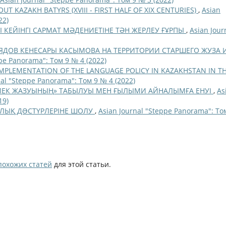
UT KAZAKH BATYRS (XVIII - FIRST HALF OF XIX CENTURIES)
,
Asian
22)
 КЕЙІНГІ САРМАТ МӘДЕНИЕТІНЕ ТӘН ЖЕРЛЕУ ҒҰРПЫ
,
Asian Jour
ЯДОВ КЕНЕСАРЫ КАСЫМОВА НА ТЕРРИТОРИИ СТАРШЕГО ЖУЗА 
ppe Panorama": Том 9 № 4 (2022)
IMPLEMENTATION OF THE LANGUAGE POLICY IN KAZAKHSTAN IN T
nal "Steppe Panorama": Том 9 № 4 (2022)
ЙЕК ЖАЗУЫНЫҢ» ТАБЫЛУЫ МЕН ҒЫЛЫМИ АЙНАЛЫМҒА ЕНУІ
,
As
19)
РЛЫҚ ДƏСТҮРЛЕРІНЕ ШОЛУ
,
Asian Journal "Steppe Panorama": То
похожих статей
для этой статьи.