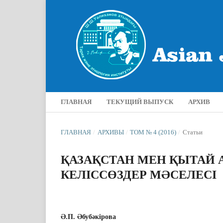
ГЛАВНАЯ
ТЕКУЩИЙ ВЫПУСК
АРХИВ
ГЛАВНАЯ
/
АРХИВЫ
/
ТОМ № 4 (2016)
/
Статьи
ҚАЗАҚСТАН МЕН ҚЫТАЙ
КЕЛІССӨЗДЕР МƏСЕЛЕСІ
Ə.П. Əбубәкірова