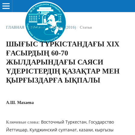
ГЛАВНАЯ
/
АРХИВЫ
/
ТОМ № 4 (2016)
/
Статьи
ШЫҒЫС ТҮРКІСТАНДАҒЫ ХІХ
ҒАСЫРДЫҢ 60-70
ЖЫЛДАРЫНДАҒЫ САЯСИ
ҮДЕРІСТЕРДІҢ ҚАЗАҚТАР МЕН
ҚЫРҒЫЗДАРҒА ЫҚПАЛЫ
А.Ш. Махаева
Восточный Туркестан, Государство
Ключевые слова:
Йеттишар, Кулджинский султанат, казахи, кыргызы