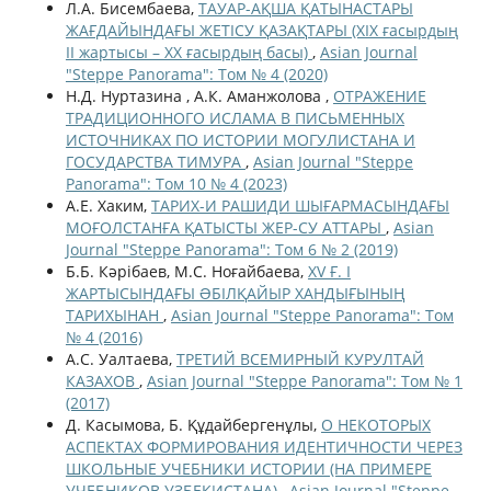
Л.А. Бисембаева,
ТАУАР-АҚША ҚАТЫНАСТАРЫ
ЖАҒДАЙЫНДАҒЫ ЖЕТІСУ ҚАЗАҚТАРЫ (ХІХ ғасырдың
ІІ жартысы – ХХ ғасырдың басы)
,
Asian Journal
"Steppe Panorama": Том № 4 (2020)
Н.Д. Нуртазина , А.К. Аманжолова ,
ОТРАЖЕНИЕ
ТРАДИЦИОННОГО ИСЛАМА В ПИСЬМЕННЫХ
ИСТОЧНИКАХ ПО ИСТОРИИ МОГУЛИСТАНА И
ГОСУДАРСТВА ТИМУРА
,
Asian Journal "Steppe
Panorama": Том 10 № 4 (2023)
А.Е. Хаким,
ТАРИХ-И РАШИДИ ШЫҒАРМАСЫНДАҒЫ
МОҒОЛСТАНҒА ҚАТЫСТЫ ЖЕР-СУ АТТАРЫ
,
Asian
Journal "Steppe Panorama": Том 6 № 2 (2019)
Б.Б. Кәрібаев, М.С. Ноғайбаева,
XV Ғ. I
ЖАРТЫСЫНДАҒЫ ƏБІЛҚАЙЫР ХАНДЫҒЫНЫҢ
ТАРИХЫНАН
,
Asian Journal "Steppe Panorama": Том
№ 4 (2016)
А.С. Уалтаева,
ТРЕТИЙ ВСЕМИРНЫЙ КУРУЛТАЙ
КАЗАХОВ
,
Asian Journal "Steppe Panorama": Том № 1
(2017)
Д. Касымова, Б. Құдайбергенұлы,
О НЕКОТОРЫХ
АСПЕКТАХ ФОРМИРОВАНИЯ ИДЕНТИЧНОСТИ ЧЕРЕЗ
ШКОЛЬНЫЕ УЧЕБНИКИ ИСТОРИИ (НА ПРИМЕРЕ
УЧЕБНИКОВ УЗБЕКИСТАНА)
,
Asian Journal "Steppe