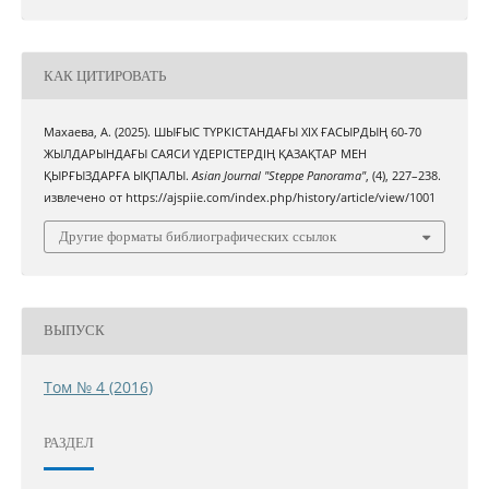
КАК ЦИТИРОВАТЬ
Махаева, А. (2025). ШЫҒЫС ТҮРКІСТАНДАҒЫ ХІХ ҒАСЫРДЫҢ 60-70
ЖЫЛДАРЫНДАҒЫ САЯСИ ҮДЕРІСТЕРДІҢ ҚАЗАҚТАР МЕН
ҚЫРҒЫЗДАРҒА ЫҚПАЛЫ.
Asian Journal "Steppe Panorama"
, (4), 227–238.
извлечено от https://ajspiie.com/index.php/history/article/view/1001
Другие форматы библиографических ссылок
ВЫПУСК
Том № 4 (2016)
РАЗДЕЛ