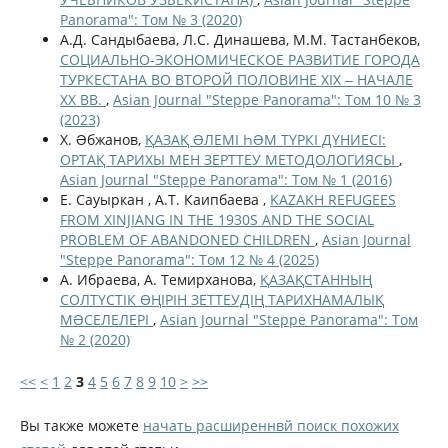
Panorama": Том № 3 (2020)
А.Д. Сандыбаева, Л.С. Динашева, М.М. Тастанбеков,
СОЦИАЛЬНО-ЭКОНОМИЧЕСКОЕ РАЗВИТИЕ ГОРОДА
ТУРКЕСТАНА ВО ВТОРОЙ ПОЛОВИНЕ ХІХ ‒ НАЧАЛЕ
ХХ ВВ.
,
Asian Journal "Steppe Panorama": Том 10 № 3
(2023)
Х. Əбжанов,
ҚАЗАҚ ƏЛЕМІ ҺƏМ ТҮРКІ ДҮНИЕСІ:
ОРТАҚ ТАРИХЫ МЕН ЗЕРТТЕУ МЕТОДОЛОГИЯСЫ
,
Asian Journal "Steppe Panorama": Том № 1 (2016)
Е. Сауыркан , А.Т. Каипбаева ,
KAZAKH REFUGEES
FROM XINJIANG IN THE 1930S AND THE SOCIAL
PROBLEM OF ABANDONED CHILDREN
,
Asian Journal
"Steppe Panorama": Том 12 № 4 (2025)
А. Ибраева, А. Темирханова,
ҚАЗАҚСТАННЫҢ
СОЛТҮСТІК ӨҢІРІН ЗЕТТЕУДІҢ ТАРИХНАМАЛЫҚ
МƏСЕЛЕЛЕРІ
,
Asian Journal "Steppe Panorama": Том
№ 2 (2020)
<<
<
1
2
3
4
5
6
7
8
9
10
>
>>
Вы также можете
начать расширеннвй поиск похожих