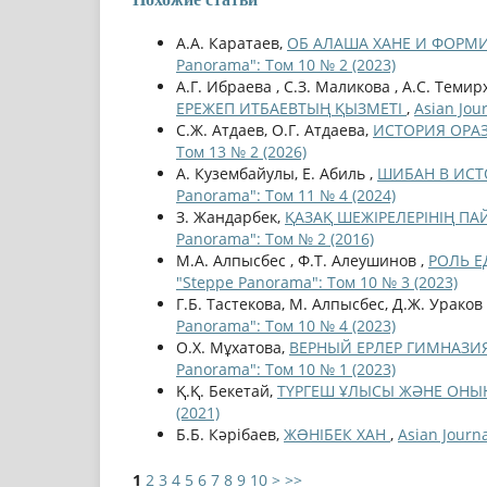
А.А. Каратаев,
ОБ АЛАША ХАНЕ И ФОРМ
Panorama": Том 10 № 2 (2023)
А.Г. Ибраева , С.З. Маликова , А.С. Темир
ЕРЕЖЕП ИТБАЕВТЫҢ ҚЫЗМЕТІ
,
Asian Jou
С.Ж. Атдаев, О.Г. Атдаева,
ИСТОРИЯ ОРА
Том 13 № 2 (2026)
А. Кузембайулы, Е. Абиль ,
ШИБАН В ИСТ
Panorama": Том 11 № 4 (2024)
З. Жандарбек,
ҚАЗАҚ ШЕЖІРЕЛЕРІНІҢ П
Panorama": Том № 2 (2016)
М.А. Алпысбес , Ф.Т. Алеушинов ,
РОЛЬ Е
"Steppe Panorama": Том 10 № 3 (2023)
Г.Б. Тастекова, М. Алпысбес, Д.Ж. Ураков
Panorama": Том 10 № 4 (2023)
О.Х. Мұхатова,
ВЕРНЫЙ ЕРЛЕР ГИМНАЗИЯ
Panorama": Том 10 № 1 (2023)
Қ.Қ. Бекетай,
ТҮРГЕШ ҰЛЫСЫ ЖӘНЕ ОНЫ
(2021)
Б.Б. Кәрібаев,
ЖƏНІБЕК ХАН
,
Asian Journ
1
2
3
4
5
6
7
8
9
10
>
>>