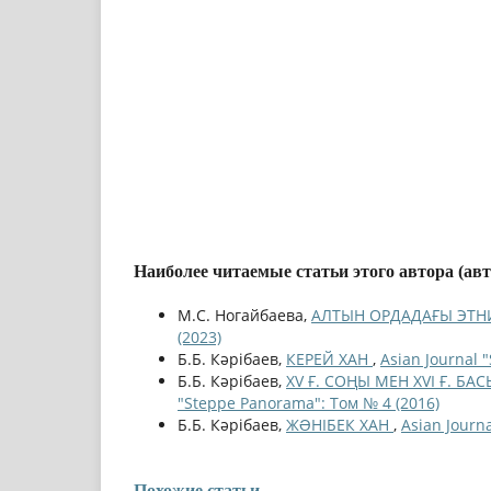
Наиболее читаемые статьи этого автора (ав
М.С. Ногайбаева,
АЛТЫН ОРДАДАҒЫ ЭТН
(2023)
Б.Б. Кәрібаев,
КЕРЕЙ ХАН
,
Asian Journal 
Б.Б. Кәрібаев,
XV Ғ. СОҢЫ МЕН XVI Ғ. 
"Steppe Panorama": Том № 4 (2016)
Б.Б. Кәрібаев,
ЖƏНІБЕК ХАН
,
Asian Journ
Похожие статьи