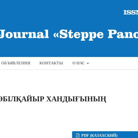
ОБЪЯВЛЕНИЯ
КОНТАКТЫ
О НАС
Ы ƏБІЛҚАЙЫР ХАНДЫҒЫНЫҢ
PDF (КАЗАХСКИЙ)