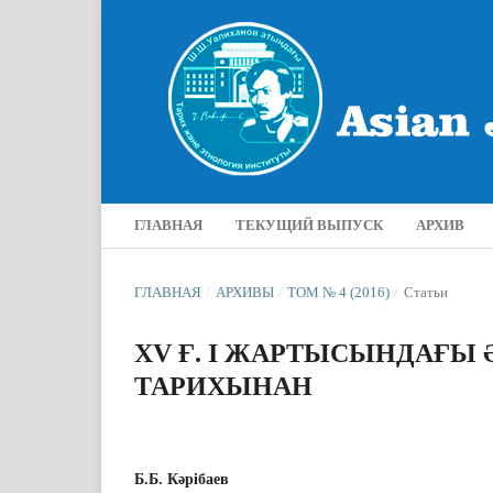
ГЛАВНАЯ
ТЕКУЩИЙ ВЫПУСК
АРХИВ
ГЛАВНАЯ
/
АРХИВЫ
/
ТОМ № 4 (2016)
/
Статьи
XV Ғ. I ЖАРТЫСЫНДАҒ
ТАРИХЫНАН
Б.Б. Кәрібаев