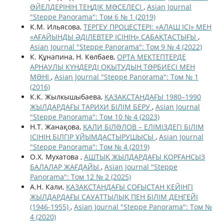
ƏЙЕЛДЕРІНІҢ ТЕҢДІК МƏСЕЛЕСІ
,
Asian Journal
"Steppe Panorama": Том 6 № 1 (2019)
К.М. Ильясова,
ТЕРГЕУ ПРОЦЕСТЕРІ: «АЛАШ ІСІ» МЕН
«АҒАЙЫНДЫ ӘДІЛЕВТЕР ІСІНІҢ» САБАҚТАСТЫҒЫ
,
Asian Journal "Steppe Panorama": Том 9 № 4 (2022)
К. Құнапина, Н. Көлбаев,
ОРТА МЕКТЕПТЕРДЕ
АРНАУЛЫ КҮНДЕРДІ ОҚЫТУДЫҢ ТƏРБИЕСІ МЕН
МƏНІ
,
Asian Journal "Steppe Panorama": Том № 1
(2016)
К.К. Жылкышыбаева,
ҚАЗАҚСТАНДАҒЫ 1980–1990
ЖЫЛДАРДАҒЫ ТАРИХИ БІЛІМ БЕРУ
,
Asian Journal
"Steppe Panorama": Том 10 № 4 (2023)
Н.Т. Жанақова,
ҚАЛИ БІЛƏЛОВ – ЕЛІМІЗДЕГІ БІЛІМ
ІСІНІҢ БІЛГІР ҰЙЫМДАСТЫРУШЫСЫ
,
Asian Journal
"Steppe Panorama": Том № 4 (2019)
О.Х. Мухатова ,
АШТЫҚ ЖЫЛДАРДАҒЫ ҚОРҒАНСЫЗ
БАЛАЛАР ЖАҒДАЙЫ
,
Asian Journal "Steppe
Panorama": Том 12 № 2 (2025)
А.Н. Кали,
ҚАЗАҚСТАНДАҒЫ СОҒЫСТАН КЕЙІНГІ
ЖЫЛДАРДАҒЫ САУАТТЫЛЫҚ ПЕН БІЛІМ ДЕҢГЕЙІ
(1946-1955)
,
Asian Journal "Steppe Panorama": Том №
4 (2020)