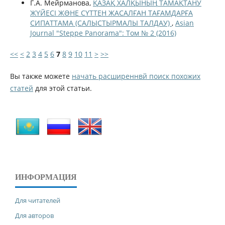
Г.А. Мейрманова,
ҚАЗАҚ ХАЛҚЫНЫҢ ТАМАҚТАНУ
ЖҮЙЕСІ ЖƏНЕ СҮТТЕН ЖАСАЛҒАН ТАҒАМДАРҒА
СИПАТТАМА (САЛЫСТЫРМАЛЫ ТАЛДАУ)
,
Asian
Journal "Steppe Panorama": Том № 2 (2016)
<<
<
2
3
4
5
6
7
8
9
10
11
>
>>
Вы также можете
начать расширеннвй поиск похожих
статей
для этой статьи.
ИНФОРМАЦИЯ
Для читателей
Для авторов