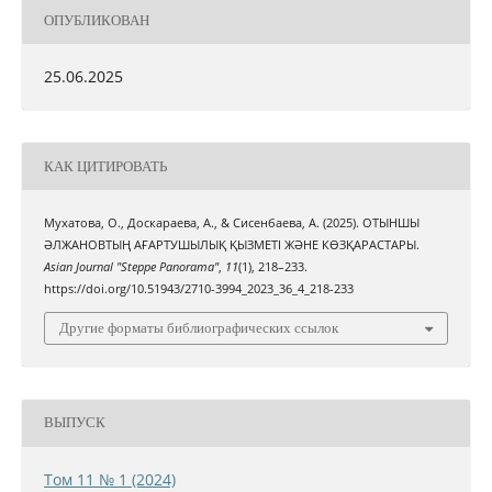
ОПУБЛИКОВАН
25.06.2025
КАК ЦИТИРОВАТЬ
Мухатова, О., Доскараева, А., & Сисенбаева, А. (2025). ОТЫНШЫ
ӘЛЖАНОВТЫҢ АҒАРТУШЫЛЫҚ ҚЫЗМЕТІ ЖӘНЕ КӨЗҚАРАСТАРЫ.
Asian Journal "Steppe Panorama"
,
11
(1), 218–233.
https://doi.org/10.51943/2710-3994_2023_36_4_218-233
Другие форматы библиографических ссылок
ВЫПУСК
Том 11 № 1 (2024)