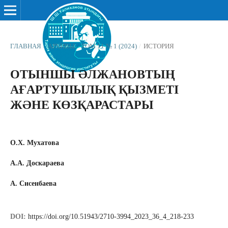
ГЛАВНАЯ
/
АРХИВЫ
/
ТОМ 11 № 1 (2024)
/
ИСТОРИЯ
ОТЫНШЫ ӘЛЖАНОВТЫҢ
АҒАРТУШЫЛЫҚ ҚЫЗМЕТІ
ЖӘНЕ КӨЗҚАРАСТАРЫ
О.Х. Мухатова
А.А. Доскараева
А. Сисенбаева
DOI:
https://doi.org/10.51943/2710-3994_2023_36_4_218-233