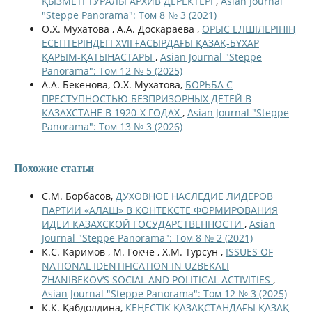
ҚЫЗМЕТІ ТУРАЛЫ АРХИВ ДЕРЕКТЕРІ
,
Asian Journal
"Steppe Panorama": Том 8 № 3 (2021)
О.Х. Мухатова , А.А. Доскараева ,
ОРЫС ЕЛШІЛЕРІНІҢ
ЕСЕПТЕРІНДЕГІ XVII ҒАСЫРДАҒЫ ҚАЗАҚ-БҰХАР
ҚАРЫМ-ҚАТЫНАСТАРЫ
,
Asian Journal "Steppe
Panorama": Том 12 № 5 (2025)
А.А. Бекенова, О.Х. Мухатова,
БОРЬБА С
ПРЕСТУПНОСТЬЮ БЕЗПРИЗОРНЫХ ДЕТЕЙ В
КАЗАХСТАНЕ В 1920-Х ГОДАХ
,
Asian Journal "Steppe
Panorama": Том 13 № 3 (2026)
Похожие статьи
С.М. Борбасов,
ДУХОВНОЕ НАСЛЕДИЕ ЛИДЕРОВ
ПАРТИИ «АЛАШ» В КОНТЕКСТЕ ФОРМИРОВАНИЯ
ИДЕИ КАЗАХСКОЙ ГОСУДАРСТВЕННОСТИ
,
Asian
Journal "Steppe Panorama": Том 8 № 2 (2021)
К.С. Каримов , М. Гокче , Х.М. Турсун ,
ISSUES OF
NATIONAL IDENTIFICATION IN UZBEKALI
ZHANIBEKOV’S SOCIAL AND POLITICAL ACTIVITIES
,
Asian Journal "Steppe Panorama": Том 12 № 3 (2025)
К.К. Қабдолдина,
КЕҢЕСТІК ҚАЗАҚСТАНДАҒЫ ҚАЗАҚ