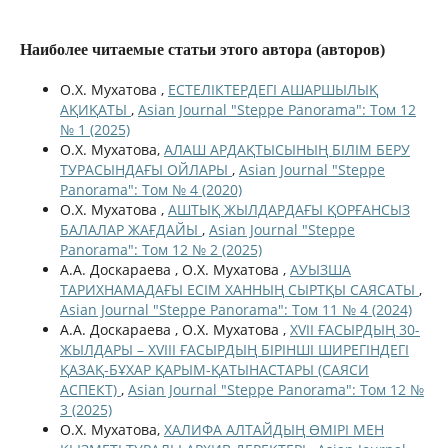
Наиболее читаемые статьи этого автора (авторов)
О.Х. Мухатова ,
ЕСТЕЛІКТЕРДЕГІ АШАРШЫЛЫҚ
АҚИҚАТЫ
,
Asian Journal "Steppe Panorama": Том 12
№ 1 (2025)
О.Х. Мухатова,
АЛАШ АРДАҚТЫСЫНЫҢ БІЛІМ БЕРУ
ТУРАСЫНДАҒЫ ОЙЛАРЫ
,
Asian Journal "Steppe
Panorama": Том № 4 (2020)
О.Х. Мухатова ,
АШТЫҚ ЖЫЛДАРДАҒЫ ҚОРҒАНСЫЗ
БАЛАЛАР ЖАҒДАЙЫ
,
Asian Journal "Steppe
Panorama": Том 12 № 2 (2025)
А.А. Доскараева , О.Х. Мухатова ,
АУЫЗША
ТАРИХНАМАДАҒЫ ЕСІМ ХАННЫҢ СЫРТҚЫ САЯСАТЫ
,
Asian Journal "Steppe Panorama": Том 11 № 4 (2024)
А.А. Доскараева , О.Х. Мухатова ,
XVII ҒАСЫРДЫҢ 30-
ЖЫЛДАРЫ – XVIIІ ҒАСЫРДЫҢ БІРІНШІ ШИРЕГІНДЕГІ
ҚАЗАҚ-БҰХАР ҚАРЫМ-ҚАТЫНАСТАРЫ (САЯСИ
АСПЕКТ)
,
Asian Journal "Steppe Panorama": Том 12 №
3 (2025)
О.Х. Мухатова,
ХАЛИФА АЛТАЙДЫҢ ӨМІРІ МЕН