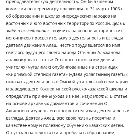
преподавательскую деятельность. Он был членом
комиссии по пересмотру положения от 31 марта 1906 г.
об образовании и школах инородческих народов на
восточных и юго-восточных территориях России.
Цель и
задачи исследования
– изучить на основе исторических
источников просветительскую деятельность и взгляды
деятеля движения Алаш, честно трудившегося во имя
светлого будущего своего народа Отыншы Альжанова;
анализировать статьи Отыншы о школьном деле и
учителях (мугалимах) опубликованные на страницах
«Киргизской степной газета» («Дала уәлаятының газеті»);
показать деятельность в Омской учительской семинарии
и заведующего Кокпектинской русско-казахской школы и
определить причины ухода из нее.
Результаты.
В статье
на основе архивных документов и сочинений О.
Альжанова изучены его просветительская деятельность и
взгляды. Деятель Алаш всю свою жизнь посвятил и
качественному и полезному обучению казахских детей.
Он указал на недостатки и пробелы в образовании,