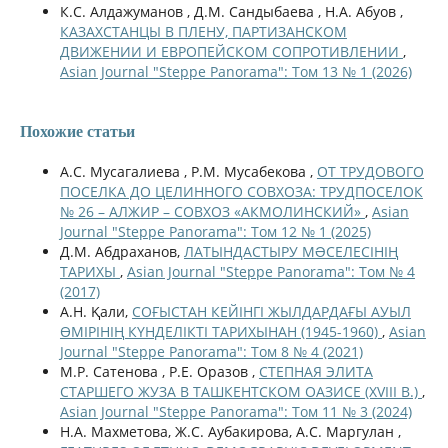
К.С. Алдажуманов , Д.М. Сандыбаева , Н.А. Абуов ,
КАЗАХСТАНЦЫ В ПЛЕНУ, ПАРТИЗАНСКОМ
ДВИЖЕНИИ И ЕВРОПЕЙСКОМ СОПРОТИВЛЕНИИ
,
Asian Journal "Steppe Panorama": Том 13 № 1 (2026)
Похожие статьи
А.С. Мусагалиева , Р.М. Мусабекова ,
ОТ ТРУДОВОГО
ПОСЕЛКА ДО ЦЕЛИННОГО СОВХОЗА: ТРУДПОСЕЛОК
№ 26 – АЛЖИР – СОВХОЗ «АКМОЛИНСКИЙ»
,
Asian
Journal "Steppe Panorama": Том 12 № 1 (2025)
Д.М. Абдраханов,
ЛАТЫНДАСТЫРУ МƏСЕЛЕСІНІҢ
ТАРИХЫ
,
Asian Journal "Steppe Panorama": Том № 4
(2017)
А.Н. Қали,
СОҒЫСТАН КЕЙІНГІ ЖЫЛДАРДАҒЫ АУЫЛ
ӨМІРІНІҢ КҮНДЕЛІКТІ ТАРИХЫНАН (1945-1960)
,
Asian
Journal "Steppe Panorama": Том 8 № 4 (2021)
М.Р. Сатенова , Р.Е. Оразов ,
СТЕПНАЯ ЭЛИТА
СТАРШЕГО ЖУЗА В ТАШКЕНТСКОМ ОАЗИСЕ (XVIII В.)
,
Asian Journal "Steppe Panorama": Том 11 № 3 (2024)
Н.А. Махметова, Ж.С. Аубакирова, А.С. Маргулан ,