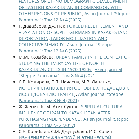
FEATURES OF ETHNO-DEMOGRAPHIC DEVELOPMENT
OF EASTERN KAZAKHSTAN IN COMPARISON WITH
OTHER REGIONS OF REPUBLIC
,
Asian Journal "Steppe
Panorama": Том 12 № 4 (2025)
Г. Дадабаева, Дж. Пек,
FORCED RESETTLEMENT AND
ADAPTATION OF SOVIET GERMANS IN KAZAKHSTAN:
DEPORTATION, LABOR MOBILIZATION AND
COLLECTIVE MEMORY
,
Asian Journal "Steppe
Panorama": Том 12 № 6 (2025)
М.М. Козыбаева,
URBAN FAMILY IN THE CONTEXT OF
STUDYING THE EVERYDAY LIFE OF NORTH
KAZAKHSTAN CITIES IN 1920-1930s
,
Asian Journal
"Steppe Panorama": Том 8 № 4 (2021)
С.Б. Кожирова, Е.Л. Нечаева, М.В. Лапенко,
ИСТОРИЯ СТАНОВЛЕНИЯ ОСНОВНЫХ ПОДХОДОВ К
ИССЛЕДОВАНИЮ ГРАНИЦ
,
Asian Journal "Steppe
Panorama": Том 8 № 4 (2021)
Ж. Женис, К. М. Атик Султан,
SPIRITUAL-CULTURAL
INFLUENCE OF IRAN TO KAZAKHSTAN AFTER
PURCHASING INDEPENDENCE
,
Asian Journal "Steppe
Panorama": Том № 2 (2017)
С.У. Карибаев, С.М. Джунусбаев, И.С. Савин,
ИЗУЧЕНИЕ ГРАЖДАНСКОЙ И ЭТНИЧЕСКОЙ