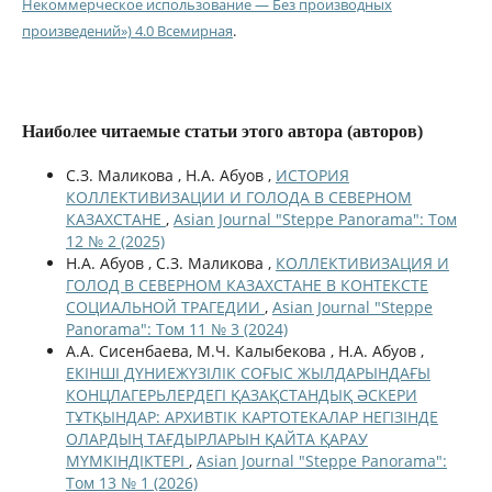
Некоммерческое использование — Без производных
произведений») 4.0 Всемирная
.
Наиболее читаемые статьи этого автора (авторов)
С.З. Маликова , Н.А. Абуов ,
ИСТОРИЯ
КОЛЛЕКТИВИЗАЦИИ И ГОЛОДА В СЕВЕРНОМ
КАЗАХСТАНЕ
,
Asian Journal "Steppe Panorama": Том
12 № 2 (2025)
Н.А. Абуов , С.З. Маликова ,
КОЛЛЕКТИВИЗАЦИЯ И
ГОЛОД В СЕВЕРНОМ КАЗАХСТАНЕ В КОНТЕКСТЕ
СОЦИАЛЬНОЙ ТРАГЕДИИ
,
Asian Journal "Steppe
Panorama": Том 11 № 3 (2024)
А.А. Сисенбаева, М.Ч. Калыбекова , Н.А. Абуов ,
ЕКІНШІ ДҮНИЕЖҮЗІЛІК СОҒЫС ЖЫЛДАРЫНДАҒЫ
КОНЦЛАГЕРЬЛЕРДЕГІ ҚАЗАҚСТАНДЫҚ ӘСКЕРИ
ТҰТҚЫНДАР: АРХИВТІК КАРТОТЕКАЛАР НЕГІЗІНДЕ
ОЛАРДЫҢ ТАҒДЫРЛАРЫН ҚАЙТА ҚАРАУ
МҮМКІНДІКТЕРІ
,
Asian Journal "Steppe Panorama":
Том 13 № 1 (2026)