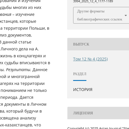
ирования и изучения
3994_2025_12_4_1177-1189
удьбы многих из них
Другие форматы
ования
– изучение
библиографических ссылок
хстанцев, которые
на территории Польши, в
лиз документов,
В данной статье
ВЫПУСК
Личного дела на А.
жизнь в концлагерях и
Том 12 № 4 (2025)
их судьбы вписываются в
ны
. Результаты.
Данное
РАЗДЕЛ
ной и многогранной
лагерях на территории
ИСТОРИЯ
м пониманием не только
 периода. Дается
ся документы в Личном
ва, который будучи в
ЛИЦЕНЗИЯ
освящена анализу
х-казахстанцев, что
Copyright (c) 2025 Asian Journal "St