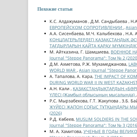
Похожие статьи
К.С. Алдажуманов , Д.М. Сандыбаева , Н.А
ЕВРОПЕЙСКОМ СОПРОТИВЛЕНИИ
,
Asian
А.А. Сисенбаева, М.Ч. Калыбекова , Н.А. 
КОНЦЛАГЕРЬЛЕРДЕГІ ҚАЗАҚСТАНДЫҚ ӘСК
ТАҒДЫРЛАРЫН ҚАЙТА ҚАРАУ МҮМКІНДІК
М. Айтказина, Г. Шамшиева,
ВОЕННОЕ Н
Journal "Steppe Panorama": Том № 2 (2020
Д.М. Ахметова, Р.Ж. Мухамеджанова,
LAB
WORLD WAR
,
Asian Journal "Steppe Pano
А. Тапалова, А. Кара,
THE IMPACT OF KO
DURING WORLD WAR II IN WEST KAZAKH
А.Н. Кали ,
ҚАЗАҚСТАНДЫҚТАРДЫҢ «БƏРІ 
ҮЛЕСІ (Жамбыл облысының мысалында)
Р.С. Мырзабекова, Г.Т. Жакупова , З.Б. Б
ЖҮЙЕСІ ЖАПОН СОҒЫС ТҰТҚЫНДАРЫ МЫ
(2026)
Р.Д. Көбеев,
MUSLIM SOLDIERS IN THE SOVI
Journal "Steppe Panorama": Том № 3 (2016
М. А. Хамитова,
УЧЕНЫЕ В ГОДЫ ВЕЛИК