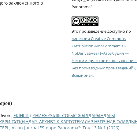
дого заключенного в
Panorama"
Это произведение доступно по
лицензии Creative Commons
«Attribution-NonCommercial-
NoDerivatives» («Атрибуция —
Некоммерческое использование
Без производных произведений») 
Всемирная
.
торов)
Абуов ,
ЕКІНШІ ДҮНИЕЖҮЗІЛІК СОҒЫС ЖЫЛДАРЫНДАҒЫ
ЕРИ ТҰТҚЫНДАР: АРХИВТІК КАРТОТЕКАЛАР НЕГІЗІНДЕ ОЛАРДЫ
ТЕРІ
,
Asian Journal "Steppe Panorama": Том 13 № 1 (2026)