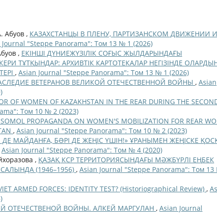
. Абуов ,
КАЗАХСТАНЦЫ В ПЛЕНУ, ПАРТИЗАНСКОМ ДВИЖЕНИИ 
 Journal "Steppe Panorama": Том 13 № 1 (2026)
Абуов ,
ЕКІНШІ ДҮНИЕЖҮЗІЛІК СОҒЫС ЖЫЛДАРЫНДАҒЫ
ЕРИ ТҰТҚЫНДАР: АРХИВТІК КАРТОТЕКАЛАР НЕГІЗІНДЕ ОЛАРДЫ
ТЕРІ
,
Asian Journal "Steppe Panorama": Том 13 № 1 (2026)
АСЛЕДИЕ ВЕТЕРАНОВ ВЕЛИКОЙ ОТЕЧЕСТВЕННОЙ ВОЙНЫ
,
Asian
)
OR OF WOMEN OF KAZAKHSTAN IN THE REAR DURING THE SECON
rama": Том 10 № 2 (2023)
MSOMOL PROPAGANDA ON WOMEN'S MOBILIZATION FOR REAR WO
STAN
,
Asian Journal "Steppe Panorama": Том 10 № 2 (2023)
ДЕ МАЙДАНҒА, БƏРІ ДЕ ЖЕҢІС ҮШІН!» ҰРАНЫМЕН ЖЕҢІСКЕ ҚОС
,
Asian Journal "Steppe Panorama": Том № 4 (2020)
айхоразова ,
ҚАЗАҚ КСР ТЕРРИТОРИЯСЫНДАҒЫ МӘЖБҮРЛІ ЕҢБЕК
САЛЫНДА (1946–1956)
,
Asian Journal "Steppe Panorama": Том 13
ET ARMED FORCES: IDENTITY TEST? (Historiographical Review)
,
As
)
ОЙ ОТЕЧЕСТВЕНОЙ ВОЙНЫ. АЛКЕЙ МАРГУЛАН
,
Asian Journal