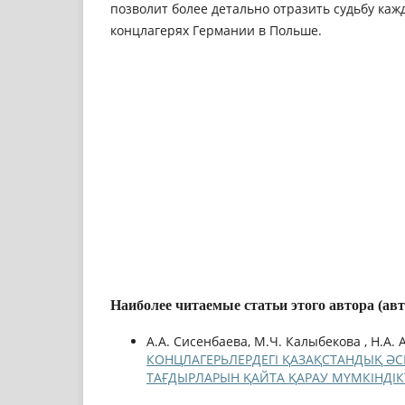
позволит более детально отразить судьбу каж
концлагерях Германии в Польше.
Наиболее читаемые статьи этого автора (ав
А.А. Сисенбаева, М.Ч. Калыбекова , Н.А. 
КОНЦЛАГЕРЬЛЕРДЕГІ ҚАЗАҚСТАНДЫҚ ӘСК
ТАҒДЫРЛАРЫН ҚАЙТА ҚАРАУ МҮМКІНДІК