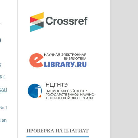
И
Ң
D
RK
ҚАН
 № 1
ian
ПРОВЕРКА НА ПЛАГИАТ