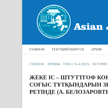
ГЛАВНАЯ
ТЕКУЩИЙ ВЫПУСК
АРХИВ
ГЛАВНАЯ
/
АРХИВЫ
/
ТОМ 12 № 4 (2025)
/
ИСТОРИЯ
ЖЕКЕ ІС – ШТУТТГОФ К
СОҒЫС ТҰТҚЫНДАРЫН ЗЕ
РЕТІНДЕ (А. БЕЛОЗАРОВ